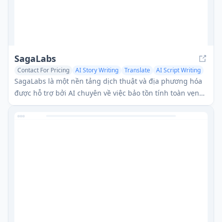
SagaLabs
Contact For Pricing
AI Story Writing
Translate
AI Script Writing
SagaLabs là một nền tảng dịch thuật và địa phương hóa
được hỗ trợ bởi AI chuyên về việc bảo tồn tính toàn vẹn
nghệ thuật của nội dung sáng tạo qua hơn 200 ngôn ngữ
trong khi giúp các nhà sáng tạo kiếm tiền từ tác phẩm
của họ trên toàn cầu.