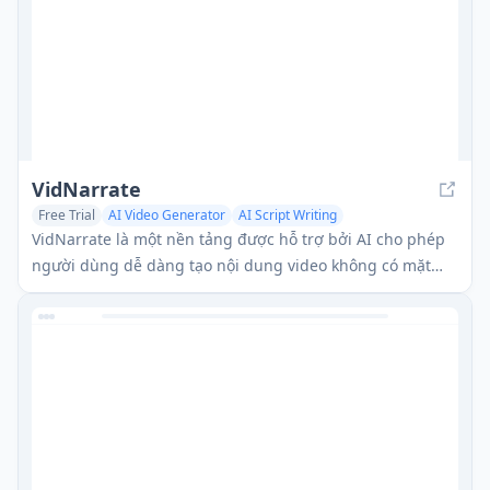
VidNarrate
Free Trial
AI Video Generator
AI Script Writing
AI Music Generator
VidNarrate là một nền tảng được hỗ trợ bởi AI cho phép
người dùng dễ dàng tạo nội dung video không có mặt
trên nhiều chủ đề với giọng nói, nhạc và hình ảnh có thể
tùy chỉnh.