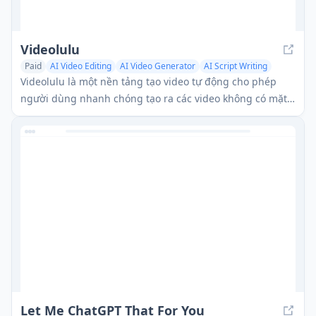
Videolulu
Paid
AI Video Editing
AI Video Generator
AI Script Writing
Videolulu là một nền tảng tạo video tự động cho phép
người dùng nhanh chóng tạo ra các video không có mặt
cho các nền tảng mạng xã hội như TikTok, Instagram và
YouTube.
Let Me ChatGPT That For You