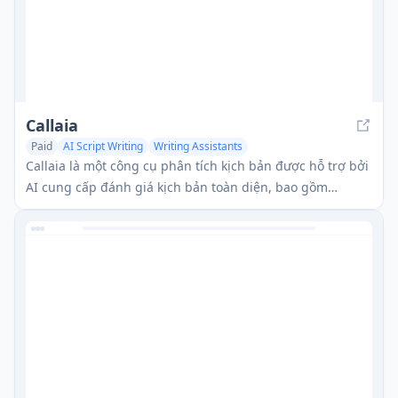
Callaia
Paid
AI Script Writing
Writing Assistants
Callaia là một công cụ phân tích kịch bản được hỗ trợ bởi
AI cung cấp đánh giá kịch bản toàn diện, bao gồm
logline, tóm tắt, tóm tắt nhân vật và các khuyến nghị có
thể hành động trong chưa đầy một phút với giá 79 đô la
cho mỗi kịch bản.