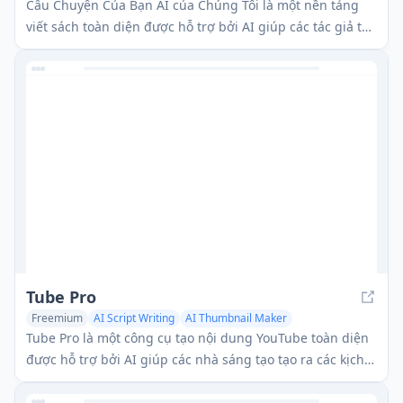
Câu Chuyện Của Bạn AI của Chúng Tôi là một nền tảng
viết sách toàn diện được hỗ trợ bởi AI giúp các tác giả tạo
ra sách, tiểu thuyết và câu chuyện dài thông qua một quy
trình từng bước trực quan với sự trợ giúp của AI.
Tube Pro
Freemium
AI Script Writing
AI Thumbnail Maker
AI YouTube Assistant
Tube Pro là một công cụ tạo nội dung YouTube toàn diện
được hỗ trợ bởi AI giúp các nhà sáng tạo tạo ra các kịch
bản viral, thử nghiệm thumbnail và tối ưu hóa nội dung
của họ mà không cần xuất hiện.