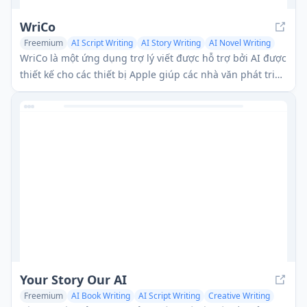
WriCo
Freemium
AI Script Writing
AI Story Writing
AI Novel Writing
WriCo là một ứng dụng trợ lý viết được hỗ trợ bởi AI được
thiết kế cho các thiết bị Apple giúp các nhà văn phát triển
nhân vật, phác thảo cốt truyện và tổ chức cảnh với sự
đồng bộ hóa liền mạch trên các thiết bị.
Your Story Our AI
Freemium
AI Book Writing
AI Script Writing
Creative Writing