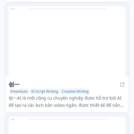
nâng cao trải nghiệm xem phim của bạn.
创一
Freemium
AI Script Writing
Creative Writing
AI Video Generator
创一AI là một công cụ chuyên nghiệp được hỗ trợ bởi AI
để tạo ra các kịch bản video ngắn, được thiết kế để nâng
cao hiệu quả viết kịch bản.