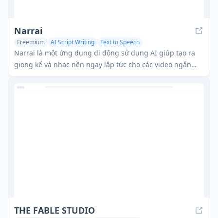
Narrai
Freemium
AI Script Writing
Text to Speech
Narrai là một ứng dụng di động sử dụng AI giúp tạo ra
giọng kể và nhạc nền ngay lập tức cho các video ngắn
bằng cách tự động tạo kịch bản liên quan và cung cấp
nhiều nhân vật người dẫn chuyện.
THE FABLE STUDIO