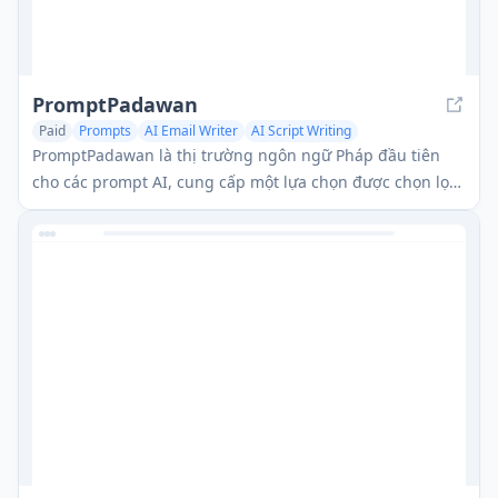
PromptPadawan
Paid
Prompts
AI Email Writer
AI Script Writing
PromptPadawan là thị trường ngôn ngữ Pháp đầu tiên
cho các prompt AI, cung cấp một lựa chọn được chọn lọc
các prompt chất lượng cao cho ChatGPT, Midjourney,
DALL-E và Stable Diffusion.