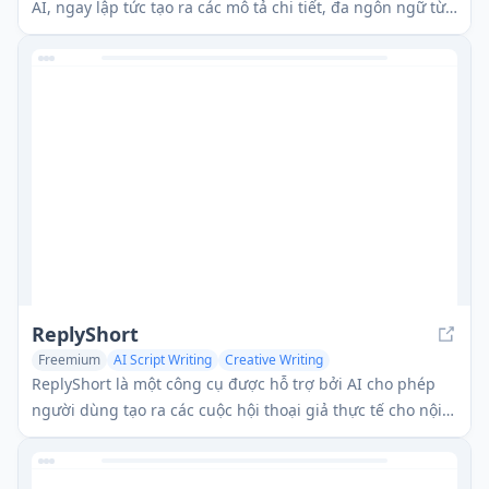
AI, ngay lập tức tạo ra các mô tả chi tiết, đa ngôn ngữ từ
nội dung video.
ReplyShort
Freemium
AI Script Writing
Creative Writing
AI Social Media Assistant
ReplyShort là một công cụ được hỗ trợ bởi AI cho phép
người dùng tạo ra các cuộc hội thoại giả thực tế cho nội
dung mạng xã hội trên các nền tảng như TikTok,
Instagram và YouTube.