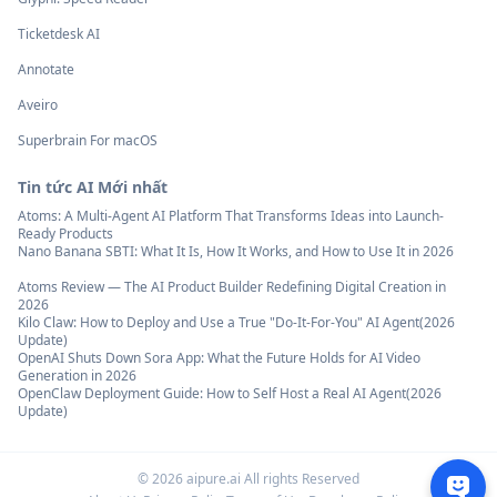
Ticketdesk AI
Annotate
Aveiro
Superbrain For macOS
Tin tức AI Mới nhất
Atoms: A Multi-Agent AI Platform That Transforms Ideas into Launch-
Ready Products
Nano Banana SBTI: What It Is, How It Works, and How to Use It in 2026
Atoms Review — The AI Product Builder Redefining Digital Creation in
2026
Kilo Claw: How to Deploy and Use a True "Do‑It‑For‑You" AI Agent(2026
Update)
OpenAI Shuts Down Sora App: What the Future Holds for AI Video
Generation in 2026
OpenClaw Deployment Guide: How to Self Host a Real AI Agent(2026
Update)
©
2026
aipure.ai All rights Reserved