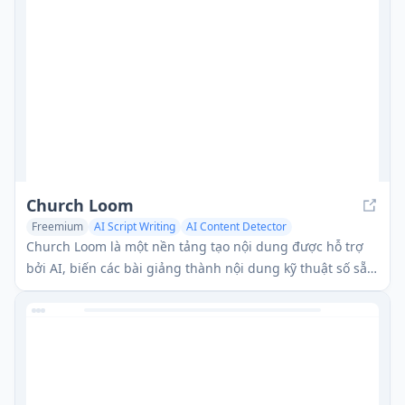
Church Loom
Freemium
AI Script Writing
AI Content Detector
AI Social Media Assistant
Church Loom là một nền tảng tạo nội dung được hỗ trợ
bởi AI, biến các bài giảng thành nội dung kỹ thuật số sẵn
sàng sử dụng cho các nhà thờ.