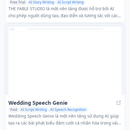
Free Trial
AI Story Writing
AI Script Writing
THE FABLE STUDIO là một nền tảng được hỗ trợ bởi AI
cho phép người dùng tạo, đạo diễn và tương tác với các
câu chuyện hoạt hình bằng cách sử dụng công nghệ AI
tạo sinh.
Wedding Speech Genie
Paid
AI Script Writing
AI Speech Recognition
AI Voice Assistants
Wedding Speech Genie là một nền tảng sử dụng AI giúp
tạo ra các bài phát biểu đám cưới cá nhân hóa trong vài
phút bằng cách tạo ra 3 phiên bản tùy chỉnh dựa trên