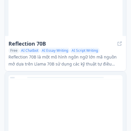
Reflection 70B
Free
AI Chatbot
AI Essay Writing
AI Script Writing
Reflection 70B là một mô hình ngôn ngữ lớn mã nguồn
mở dựa trên Llama 70B sử dụng các kỹ thuật tự điều
chỉnh đổi mới để cải thiện độ chính xác và hiệu suất.