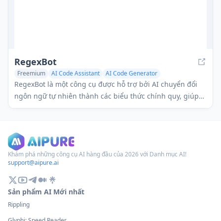
RegexBot
Freemium
AI Code Assistant
AI Code Generator
AI Script Writing
RegexBot là một công cụ được hỗ trợ bởi AI chuyển đổi
ngôn ngữ tự nhiên thành các biểu thức chính quy, giúp
việc tạo regex trở nên dễ dàng và dễ tiếp cận.
Khám phá những công cụ AI hàng đầu của 2026 với Danh mục AI!
support@aipure.ai
Sản phẩm AI Mới nhất
Rippling
Glyphi: Speed Reader