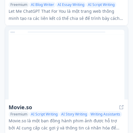
Freemium
AI Blog Writer
AI Essay Writing
AI Script Writing
Let Me ChatGPT That For You là một trang web thông
minh tạo ra các liên kết có thể chia sẻ để trình bày cách
sử dụng ChatGPT để trả lời câu hỏi, nhẹ nhàng khuyến
khích sự tự lập với AI.
Movie.so
Freemium
AI Script Writing
AI Story Writing
Writing Assistants
Movie.so là một bạn đồng hành phim ảnh được hỗ trợ
bởi AI cung cấp các gợi ý và thông tin cá nhân hóa để