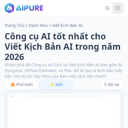
Trang Chủ
Danh Mục
Viết Kịch Bản AI
Công cụ AI tốt nhất cho
Viết Kịch Bản AI trong năm
2026
Khám phá 88 Công cụ và Dịch vụ Viết Kịch Bản AI bao gồm AI
Dungeon, HitPaw Edimakor, và Fliki.
Để AI tạo ra kịch bản hấp
dẫn cho dự án tiếp theo của bạn một cách liền mạch!
🔥
Phổ biến
✨
Mới
Bộ lọc