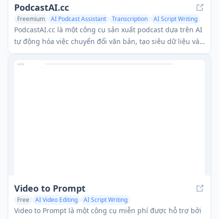
PodcastAI.cc
Freemium
AI Podcast Assistant
Transcription
AI Script Writing
PodcastAI.cc là một công cụ sản xuất podcast dựa trên AI
tự động hóa việc chuyển đổi văn bản, tạo siêu dữ liệu và
tạo nội dung để đơn giản hóa quy trình podcasting.
Video to Prompt
Free
AI Video Editing
AI Script Writing
Video to Prompt là một công cụ miễn phí được hỗ trợ bởi