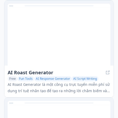
thông tin đầu vào của bạn, giúp những người phát biểu
truyền đạt những lời chúc mừng đáng nhớ cho bất kỳ vai
trò nào trong đám cưới.
AI Roast Generator
Free
Fun Tools
AI Response Generator
AI Script Writing
AI Roast Generator là một công cụ trực tuyến miễn phí sử
dụng trí tuệ nhân tạo để tạo ra những lời châm biếm và
phản biện thông minh, cá nhân hóa cho mục đích giải trí,
cung cấp nhiều phong cách roast từ những lời châm
biếm nhẹ nhàng đến chế độ tàn bạo.