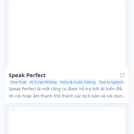
Speak Perfect
Free Trial
AI Script Writing
Voice & Audio Editing
Text to Speech
Speak Perfect là một công cụ được hỗ trợ bởi AI biến đổi
lời nói hoặc âm thanh thô thành các kịch bản và nội dung
âm thanh chuyên nghiệp, tinh chỉnh trong nhiều ngôn
ngữ.