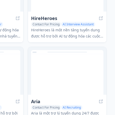
HireHeroes
er
Contact For Pricing
AI Interview Assistant
AI Recruiting
AI Voice Assistants
tự động hóa
HireHeroes là một nền tảng tuyển dụng
 nhà tuyển
được hỗ trợ bởi AI tự động hóa các cuộc
ối ưu hóa
phỏng vấn sàng lọc trực tiếp và đánh giá
để tối ưu hóa quy trình tuyển dụng.
Aria
r
Contact For Pricing
AI Recruiting
nt
AI Interview Assistant
AI Chatbot
hỗ trợ bởi
Aria là một trợ lý tuyển dụng 24/7 được