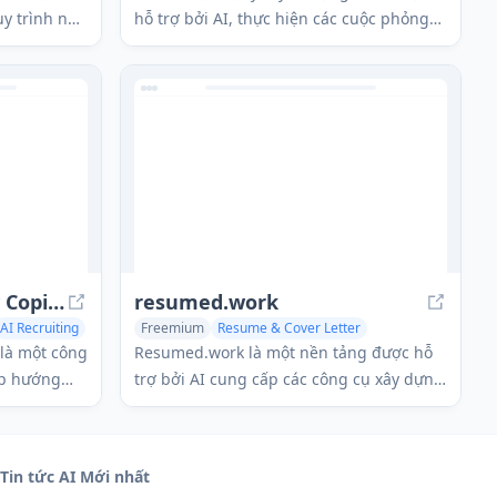
uy trình nộp
hỗ trợ bởi AI, thực hiện các cuộc phỏng
ể tạo sơ yếu
vấn video, tiết kiệm cho các nhà tuyển
 phỏng vấn
dụng 80% thời gian trong khi giảm thiên
kiến.
DataLynn AI Interview Copilot
resumed.work
AI Recruiting
Freemium
Resume & Cover Letter
AI Interview Assistant
AI Recruiting
 là một công
Resumed.work là một nền tảng được hỗ
ấp hướng
trợ bởi AI cung cấp các công cụ xây dựng
câu trả lời
sơ yếu lý lịch, theo dõi đơn ứng tuyển và
c buổi
tối ưu hóa sự nghiệp để đơn giản hóa
ả các nền
quy trình tìm việc.
Tin tức AI Mới nhất