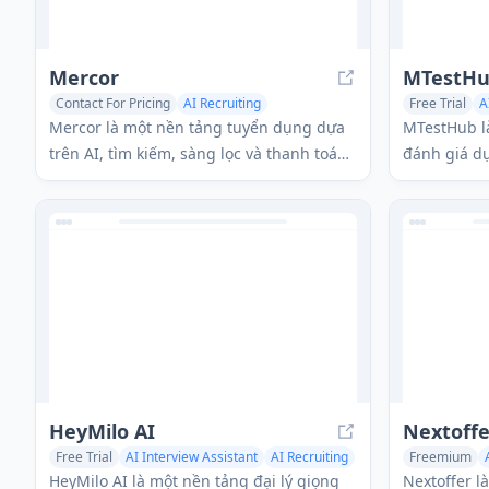
Mercor
MTestH
Contact For Pricing
AI Recruiting
Free Trial
A
AI Interview Assistant
AI Code Assistant
AI Interview 
Mercor là một nền tảng tuyển dụng dựa
MTestHub l
trên AI, tìm kiếm, sàng lọc và thanh toán
đánh giá dự
cho tài năng toàn cầu cho các công ty.
giúp tinh g
sàng lọc tự
các biện ph
HeyMilo AI
Nextoffe
Free Trial
AI Interview Assistant
AI Recruiting
Freemium
AI Voice Chat Generator
AI Recruiting
HeyMilo AI là một nền tảng đại lý giọng
Nextoffer l