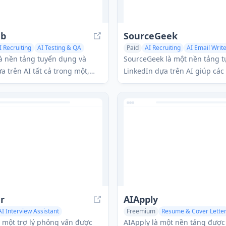
ub
SourceGeek
I Recruiting
AI Testing & QA
Paid
AI Recruiting
AI Email Writ
Assistant
AI Response Generator
à nền tảng tuyển dụng và
SourceGeek là một nền tảng 
a trên AI tất cả trong một,
LinkedIn dựa trên AI giúp các
iản quy trình tuyển dụng với
dụng và chuyên gia nhân sự t
 động, đánh giá kỹ năng và
quy trình tuyển dụng của họ.
áp chống gian lận tiên tiến.
r
AIApply
AI Interview Assistant
Freemium
Resume & Cover Lette
AI Podcast Assistant
AI Recruiting
AI Interview Assista
à một trợ lý phỏng vấn được
AIApply là một nền tảng được 