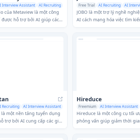
I Interview Assistant
AI Recruiting
Free Trial
AI Recruiting
AI Interv
istant
io của Metaview là một công
JOBO là một trợ lý nghề nghiệ
 được hỗ trợ bởi AI giúp các
AI cách mạng hóa việc tìm kiế
ển dụng tạo ra các câu hỏi
bằng cách tự động tìm kiếm 
ùy chỉnh với các gợi ý theo
cho các công việc thay mặt bạ
êu chí trả lời chi tiết.
bạn ngủ.
itan
Hireduce
I Recruiting
AI Interview Assistant
Freemium
AI Interview Assistant
AI Recruiting
AI Task Managemen
n là một nền tảng tuyển dụng
Hireduce là một công cụ tối ư
hỗ trợ bởi AI cung cấp các giải
phỏng vấn giúp giảm thời gia
iện cho việc thu hút tài năng,
dụng bằng cách cung cấp việ
iếp thị tuyển dụng và đào tạo
hồi tự động, các mẫu phỏng v