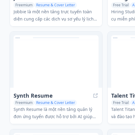
Freemium
Resume & Cover Letter
Free Trial
A
AI Recruiting
AI Interview Assistant
AI Notes Ass
Jobbie là một nền tảng trực tuyến toàn
Hiring Stud
diện cung cấp các dịch vụ sơ yếu lý lịch
cụ miễn phí
thân thiện với ATS miễn phí bao gồm
đội ngũ tuy
kiểm tra sơ yếu lý lịch, chấm điểm, mẫu
phỏng vấn t
và công cụ tối ưu hóa hỗ trợ AI để giúp
dõi và các ti
người tìm việc tạo ra các sơ yếu lý lịch
chuyên nghiệp có thể vượt qua các Hệ
thống Theo dõi Ứng viên.
Synth Resume
Talent T
Freemium
Resume & Cover Letter
Free Trial
A
AI Interview Assistant
AI Recruiting
Synth Resume là một nền tảng quản lý
Talent Tita
đơn ứng tuyển được hỗ trợ bởi AI giúp
và đào tạo 
người dùng tạo ra các lý lịch và thư xin
pháp toàn d
việc tùy chỉnh, theo dõi đơn ứng tuyển và
đánh giá, t