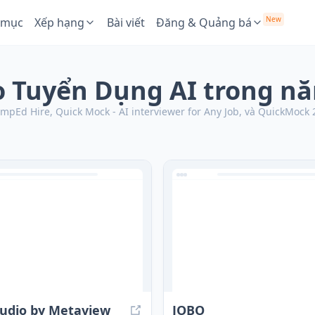
New
 mục
Xếp hạng
Bài viết
Đăng & Quảng bá
ho Tuyển Dụng AI trong n
d Hire, Quick Mock - AI interviewer for Any Job, và QuickMock 2.0
tudio by Metaview
JOBO