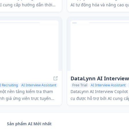
AI cung cấp hướng dẫn thời
AI tự động hóa và nâng cao q
phỏng vấn giả và phản hồi cá
đơn xin việc với các công cụ đ
ể giúp những người tìm việc
lý lịch, thư xin việc, chuẩn bị
c cuộc phỏng vấn kỹ thuật và
và nhiều hơn nữa.
g việc mơ ước của họ.
I Recruiting
AI Interview Assistant
Free Trial
AI Interview Assistant
AI Meeting Assistant
một nền tảng kiểm tra tham
DataLynn AI Interview Copilot
nh giá ứng viên trực tuyến
cụ được hỗ trợ bởi AI cung c
 tự động hóa và tinh giản quy
dẫn theo thời gian thực và tạo 
 dụng.
để giúp ứng viên vượt qua cá
phỏng vấn việc làm trên tất c
Sản phẩm AI Mới nhất
tảng họp.