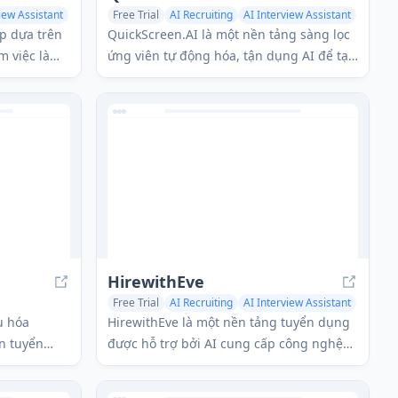
iew Assistant
Free Trial
AI Recruiting
AI Interview Assistant
AI Task Management
p dựa trên
QuickScreen.AI là một nền tảng sàng lọc
m việc làm
ứng viên tự động hóa, tận dụng AI để tạo
và nộp đơn
ra các câu hỏi sàng lọc tùy chỉnh, phân
n trong khi
tích phản hồi và cung cấp điểm tương
thích tức thì cho các ứng viên.
HirewithEve
Free Trial
AI Recruiting
AI Interview Assistant
t
u hóa
HirewithEve là một nền tảng tuyển dụng
n tuyển
được hỗ trợ bởi AI cung cấp công nghệ
c tạo phản
giọng nói tiên tiến và các giải pháp tùy
ấn có cấu
chỉnh cho nhu cầu tuyển dụng doanh