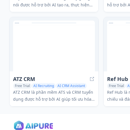
nói được hỗ trợ bởi AI tạo ra, thực hiện
hỗ trợ bởi 
các cuộc phỏng vấn đối thoại hai chiều
gian thực, 
để tối ưu hóa và mở rộng quy trình tuyển
nhân hóa đ
dụng.
vượt qua cá
có được côn
ATZ CRM
Ref Hub
Free Trial
AI Recruiting
AI CRM Assistant
Free Trial
A
AI Task Management
AI Chatbot
ATZ CRM là phần mềm ATS và CRM tuyển
Ref Hub là 
dụng được hỗ trợ bởi AI giúp tối ưu hóa
chiếu và đá
quy trình tuyển dụng, nâng cao mối quan
dựa trên AI
hệ khách hàng và giúp các công ty mở
trình tuyển
rộng với các tính năng như phân tích hồ
sơ, tích hợp GPT và các trang nghề