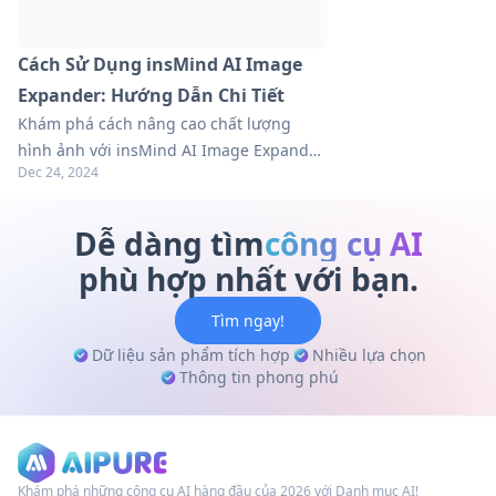
Cách Sử Dụng insMind AI Image
Expander: Hướng Dẫn Chi Tiết
Khám phá cách nâng cao chất lượng
hình ảnh với insMind AI Image Expander.
Dec 24, 2024
Tìm hiểu các mẹo, thủ thuật và phương
pháp tốt nhất để tạo ra hình ảnh tuyệt
đẹp. Khám phá hướng dẫn đầy đủ ngay
Dễ dàng tìm
công cụ AI
bây giờ!
phù hợp nhất với bạn.
Tìm ngay!
Dữ liệu sản phẩm tích hợp
Nhiều lựa chọn
Thông tin phong phú
Khám phá những công cụ AI hàng đầu của 2026 với Danh mục AI!