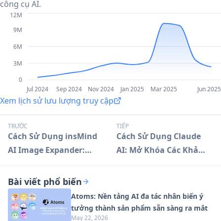
công cụ AI.
12M
9M
6M
3M
0
Jul 2024
Sep 2024
Nov 2024
Jan 2025
Mar 2025
Jun 2025
Xem lịch sử lưu lượng truy cập
TRƯỚC
TIẾP
Cách Sử Dụng insMind
Cách Sử Dụng Claude
AI Image Expander:
AI: Mở Khóa Các Khả
Hướng Dẫn Chi Tiết
Năng AI Tiên Tiến
Bài viết phổ biến
Atoms: Nền tảng AI đa tác nhân biến ý
tưởng thành sản phẩm sẵn sàng ra mắt
May 22, 2026