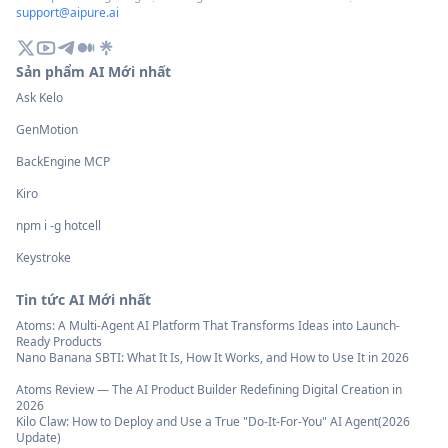
support@aipure.ai
Sản phẩm AI Mới nhất
Ask Kelo
GenMotion
BackEngine MCP
Kiro
npm i -g hotcell
Keystroke
Tin tức AI Mới nhất
Atoms: A Multi-Agent AI Platform That Transforms Ideas into Launch-
Ready Products
Nano Banana SBTI: What It Is, How It Works, and How to Use It in 2026
Atoms Review — The AI Product Builder Redefining Digital Creation in
2026
Kilo Claw: How to Deploy and Use a True "Do‑It‑For‑You" AI Agent(2026
Update)