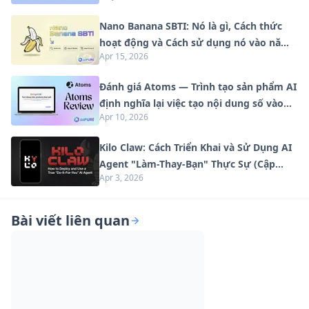
Nano Banana SBTI: Nó là gì, Cách thức
hoạt động và Cách sử dụng nó vào năm
Apr 15, 2026
2026
Đánh giá Atoms — Trình tạo sản phẩm AI
định nghĩa lại việc tạo nội dung số vào
Apr 10, 2026
năm 2026
Kilo Claw: Cách Triển Khai và Sử Dụng AI
Agent "Làm-Thay-Bạn" Thực Sự (Cập
Apr 3, 2026
Nhật 2026)
Bài viết liên quan