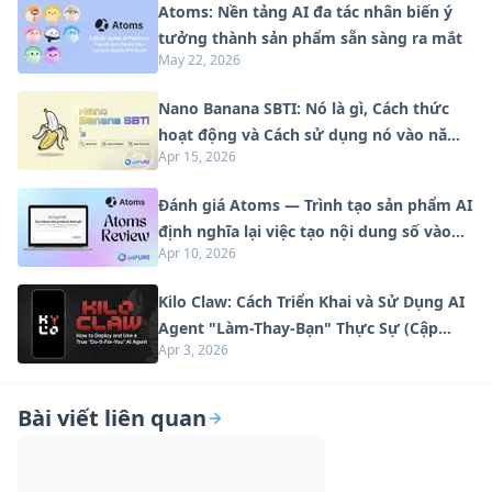
Atoms: Nền tảng AI đa tác nhân biến ý
tưởng thành sản phẩm sẵn sàng ra mắt
May 22, 2026
Nano Banana SBTI: Nó là gì, Cách thức
hoạt động và Cách sử dụng nó vào năm
Apr 15, 2026
2026
Đánh giá Atoms — Trình tạo sản phẩm AI
định nghĩa lại việc tạo nội dung số vào
Apr 10, 2026
năm 2026
Kilo Claw: Cách Triển Khai và Sử Dụng AI
Agent "Làm-Thay-Bạn" Thực Sự (Cập
Apr 3, 2026
Nhật 2026)
Bài viết liên quan