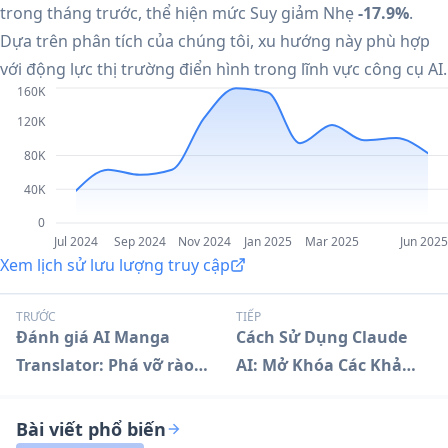
trong tháng trước, thể hiện mức Suy giảm Nhẹ
-17.9%
.
Dựa trên phân tích của chúng tôi, xu hướng này phù hợp
với động lực thị trường điển hình trong lĩnh vực công cụ AI.
160K
120K
80K
40K
0
Jul 2024
Sep 2024
Nov 2024
Jan 2025
Mar 2025
Jun 2025
Xem lịch sử lưu lượng truy cập
TRƯỚC
TIẾP
Đánh giá AI Manga
Cách Sử Dụng Claude
Translator: Phá vỡ rào
AI: Mở Khóa Các Khả
cản ngôn ngữ
Năng AI Tiên Tiến
Bài viết phổ biến