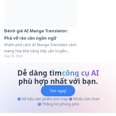
Đánh giá AI Manga Translator:
Phá vỡ rào cản ngôn ngữ
Khám phá cách AI Manga Translator cách
mạng hóa khả năng tiếp cận truyện
Sep 30, 2024
tranh. Tìm hiểu các tính năng, lợi ích và
các lựa chọn thay thế trong hướng dẫn
toàn diện của chúng tôi. Tìm hiểu thêm!
Dễ dàng tìm
công cụ AI
phù hợp nhất với bạn.
Tìm ngay!
Dữ liệu sản phẩm tích hợp
Nhiều lựa chọn
Thông tin phong phú