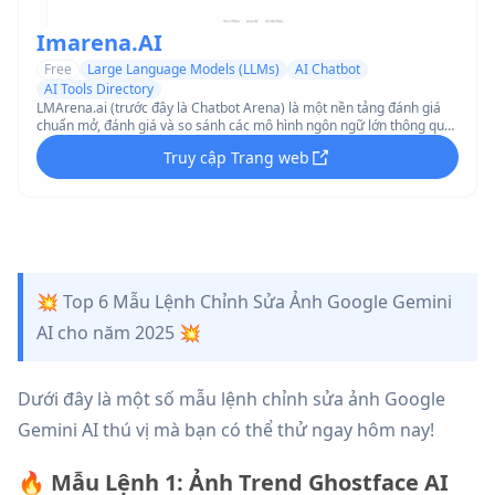
Imarena.AI
Free
Large Language Models (LLMs)
AI Chatbot
AI Tools Directory
LMArena.ai (trước đây là Chatbot Arena) là một nền tảng đánh giá
chuẩn mở, đánh giá và so sánh các mô hình ngôn ngữ lớn thông qua
so sánh cặp đôi ẩn danh, dựa trên đám đông và bỏ phiếu từ cộng
Truy cập Trang web
đồng.
💥 Top 6 Mẫu Lệnh Chỉnh Sửa Ảnh Google Gemini
AI cho năm 2025 💥
Dưới đây là một số mẫu lệnh chỉnh sửa ảnh Google
Gemini AI thú vị mà bạn có thể thử ngay hôm nay!
🔥 Mẫu Lệnh 1: Ảnh Trend Ghostface AI