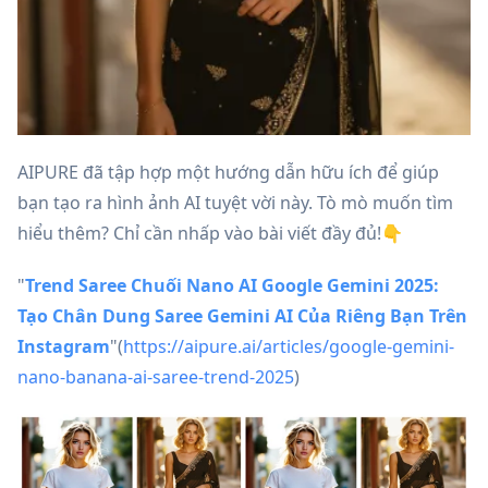
AIPURE đã tập hợp một hướng dẫn hữu ích để giúp
bạn tạo ra hình ảnh AI tuyệt vời này. Tò mò muốn tìm
hiểu thêm? Chỉ cần nhấp vào bài viết đầy đủ!👇
"
Trend Saree Chuối Nano AI Google Gemini 2025:
Tạo Chân Dung Saree Gemini AI Của Riêng Bạn Trên
Instagram
"(
https://aipure.ai/articles/google-gemini-
nano-banana-ai-saree-trend-2025
)