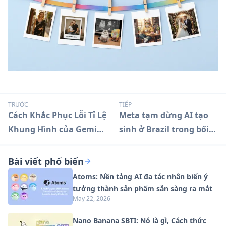
TRƯỚC
TIẾP
Cách Khắc Phục Lỗi Tỉ Lệ
Meta tạm dừng AI tạo
Khung Hình của Gemini
sinh ở Brazil trong bối
Nano Banana Khi Tạo
cảnh giám sát quy định
Ảnh vào Năm 2025
chặt chẽ
Bài viết phổ biến
Atoms: Nền tảng AI đa tác nhân biến ý
tưởng thành sản phẩm sẵn sàng ra mắt
May 22, 2026
Nano Banana SBTI: Nó là gì, Cách thức