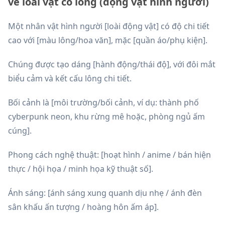
về loài vật có lông (động vật hình người)
Một nhân vật hình người [loài động vật] có độ chi tiết
cao với [màu lông/hoa văn], mặc [quần áo/phụ kiện].
Chúng được tạo dáng [hành động/thái độ], với đôi mắt
biểu cảm và kết cấu lông chi tiết.
Bối cảnh là [môi trường/bối cảnh, ví dụ: thành phố
cyberpunk neon, khu rừng mê hoặc, phòng ngủ ấm
cúng].
Phong cách nghệ thuật: [hoạt hình / anime / bán hiện
thực / hội họa / minh họa kỹ thuật số].
Ánh sáng: [ánh sáng xung quanh dịu nhẹ / ánh đèn
sân khấu ấn tượng / hoàng hôn ấm áp].