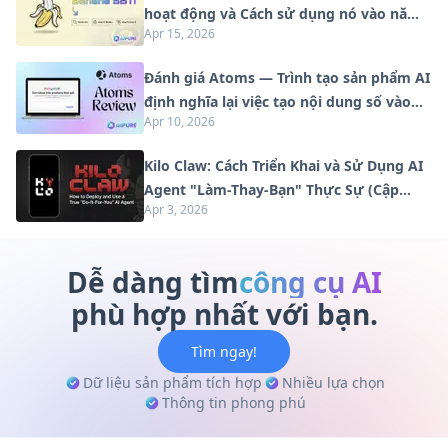
hoạt động và Cách sử dụng nó vào năm
Apr 15, 2026
2026
Đánh giá Atoms — Trình tạo sản phẩm AI
định nghĩa lại việc tạo nội dung số vào
Apr 10, 2026
năm 2026
Kilo Claw: Cách Triển Khai và Sử Dụng AI
Agent "Làm-Thay-Bạn" Thực Sự (Cập
Apr 3, 2026
Nhật 2026)
Dễ dàng tìm
công cụ AI
phù hợp nhất với bạn.
Tìm ngay!
Dữ liệu sản phẩm tích hợp
Nhiều lựa chọn
Thông tin phong phú