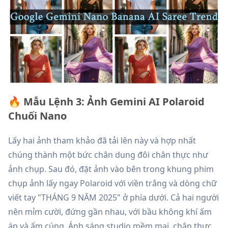
🔥 Mẫu Lệnh 3: Ảnh Gemini AI Polaroid
Chuối Nano
Lấy hai ảnh tham khảo đã tải lên này và hợp nhất
chúng thành một bức chân dung đôi chân thực như
ảnh chụp. Sau đó, đặt ảnh vào bên trong khung phim
chụp ảnh lấy ngay Polaroid với viền trắng và dòng chữ
viết tay "THÁNG 9 NĂM 2025" ở phía dưới. Cả hai người
nên mỉm cười, đứng gần nhau, với bầu không khí ấm
áp và ấm cúng. Ánh sáng studio mềm mại, chân thực