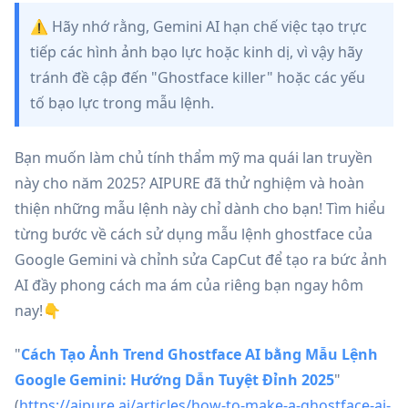
⚠️ Hãy nhớ rằng, Gemini AI hạn chế việc tạo trực
tiếp các hình ảnh bạo lực hoặc kinh dị, vì vậy hãy
tránh đề cập đến "Ghostface killer" hoặc các yếu
tố bạo lực trong mẫu lệnh.
Bạn muốn làm chủ tính thẩm mỹ ma quái lan truyền
này cho năm 2025? AIPURE đã thử nghiệm và hoàn
thiện những mẫu lệnh này chỉ dành cho bạn! Tìm hiểu
từng bước về cách sử dụng mẫu lệnh ghostface của
Google Gemini và chỉnh sửa CapCut để tạo ra bức ảnh
AI đầy phong cách ma ám của riêng bạn ngay hôm
nay!👇
"
Cách Tạo Ảnh Trend Ghostface AI bằng Mẫu Lệnh
Google Gemini: Hướng Dẫn Tuyệt Đỉnh 2025
"
(
https://aipure.ai/articles/how-to-make-a-ghostface-ai-