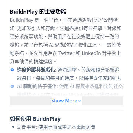
BuildnPlay 的主要功能
BuildnPlay 是一個平台，旨在通過遊戲化使 '公開構
建' 更加吸引人和有趣。它通過提供每日連擊、等級和
積分系統等功能，幫助用戶在社交媒體上保持一致的
發帖。該平台包括 AI 驅動的帖子優化工具、一致性獎
勵系統，並允許用戶在 Twitter 和 LinkedIn 等平台上
分享他們的構建進度。
進度追蹤與遊戲化:
通過連擊、等級和積分系統追
蹤每日、每周和每月的進度，以保持責任感和動力
AI 驅動的帖子優化:
使用 AI 標籤來改進和定制社交
媒體帖子，以在 Twitter 和 LinkedIn 上獲得更好
Show More
的互動
獎勵系統:
通過一致的發帖賺取積分，這些積分可
如何使用 BuildnPlay
以兌換免費的 AI 標籤
訪問平台: 使用桌面或筆記本電腦訪問
按需付費模式:
靈活的定價，無訂閱模式 - 用戶只需