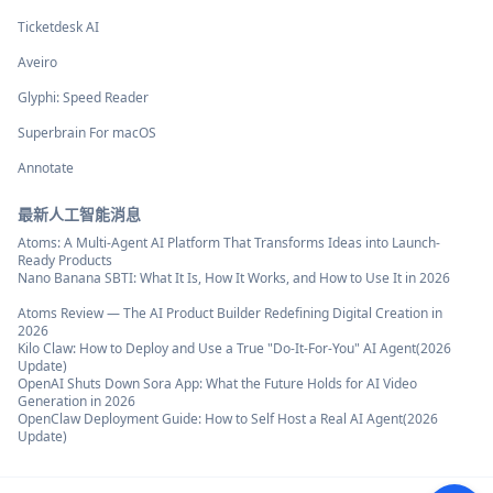
Ticketdesk AI
Aveiro
Glyphi: Speed Reader
Superbrain For macOS
Annotate
最新人工智能消息
Atoms: A Multi-Agent AI Platform That Transforms Ideas into Launch-
Ready Products
Nano Banana SBTI: What It Is, How It Works, and How to Use It in 2026
Atoms Review — The AI Product Builder Redefining Digital Creation in
2026
Kilo Claw: How to Deploy and Use a True "Do‑It‑For‑You" AI Agent(2026
Update)
OpenAI Shuts Down Sora App: What the Future Holds for AI Video
Generation in 2026
OpenClaw Deployment Guide: How to Self Host a Real AI Agent(2026
Update)