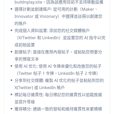
buildnplay.site，因為該應用目前不支持移動設備
支付所需的 AI 標籤費用
選擇計劃並創建賬戶: 從可用的計劃（Maker、
BuildnPlay 的使用案例
Innovator 或 Visionary）中選擇並註冊以創建您
獨立創作者: 幫助創作者在分享他們的構建旅程時
的賬戶
保持一致性，同時擴大他們的受眾
完成個人資料設置: 添加您的社交媒體賬戶
創業者: 使創業者能夠記錄他們的創業旅程並公開
（X/Twitter 和 LinkedIn）並設置您的 AI 指令以完
構建，同時保持責任感
成初始設置
內容創作者: 協助維持定期的內容發佈計劃，使用
創建帖子: 直接在應用內寫帖子，或粘貼您想要分
AI 优化的帖子以提高互動率
享的預寫文本
使用 AI 优化: 使用 AI 令牌來優化和改進您的帖子
優點
（Twitter 帖子 1 令牌，LinkedIn 帖子 2 令牌）
無訂閱模式 - 只支付所需的費用
分享到社交媒體: 複製 AI 优化的帖子並粘貼到您的
遊戲化元素增加動力和一致性
X(Twitter) 或 LinkedIn 賬戶
AI 協助帖子優化
標記每日連貫性: 每日標記您的連貫性以追蹤進展
缺點
並提升等級
目前僅支持桌面/筆記本電腦
獲得積分: 通過一致的發帖和維持連貫性來累積積