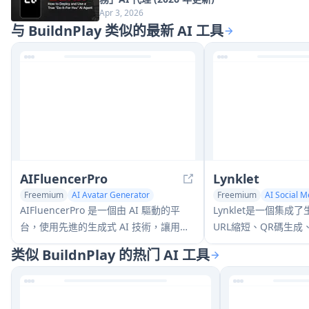
Apr 3, 2026
与 BuildnPlay 类似的最新 AI 工具
AIFluencerPro
Lynklet
Freemium
AI Avatar Generator
Freemium
AI Social M
AI Social Media Assistant
Multi-purpose Tools
AIFluencerPro 是一個由 AI 驅動的平
Lynklet是一個集成
台，使用先進的生成式 AI 技術，讓用戶
URL縮短、QR碼生
在幾分鐘內創建照片級真實的 AI 影響者
托管功能的全方位社
类似 BuildnPlay 的热门 AI 工具
並生成高質量的 AI 圖像。