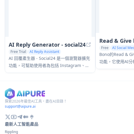
Read & Give
AI Reply Generator - social24
Free
AI Social Med
Free Trial
AI Reply Assistant
Bono的Read & 
AI Social Media Assistant
AI 回覆產生器 - Social24 是一個瀏覽器擴充
功能，它使用AI
功能，可幫助使用者為包括 Instagram、
閱讀的文章推薦相
Facebook、TikTok、YouTube 和 LinkedIn
在內的多個社群媒體平台產生智慧、個人化
的 AI 回覆，並具有自訂提示範本和無縫整
合。
探索2026年最佳AI工具，盡在AI目錄！
support@aipure.ai
最新人工智能產品
Rippling