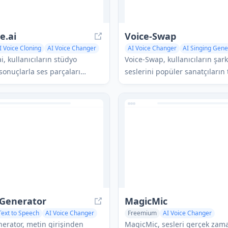
e.ai
Voice-Swap
I Voice Cloning
AI Voice Changer
AI Voice Changer
AI Singing Gene
i, kullanıcıların stüdyo
Voice-Swap, kullanıcıların şar
sonuçlarla ses parçaları
seslerini popüler sanatçıların 
ına, klonlamasına ve manipüle
dönüştürmelerine olanak tanı
anak tanıyan AI destekli bir
destekli bir platformdur, bu d
racıdır.
şarkı demo'ları ve vokal işbirlik
oluşturmayı sağlar.
 Generator
MagicMic
Text to Speech
AI Voice Changer
Freemium
AI Voice Changer
t Generator
Voice & Audio Editing
AI Voice Ch
nerator, metin girişinden
MagicMic, sesleri gerçek zama