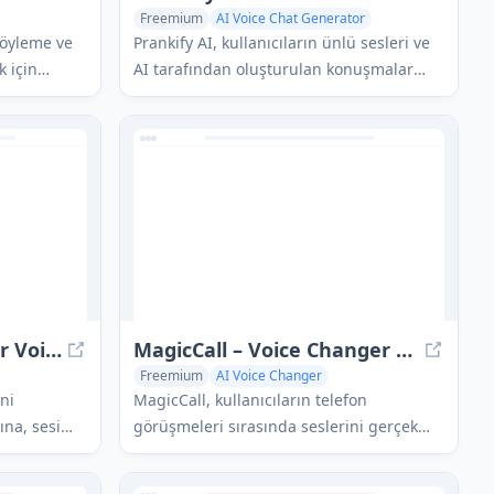
Freemium
AI Voice Chat Generator
esis
AI Voice Cloning
AI Voice Changer
söyleme ve
Prankify AI, kullanıcıların ünlü sesleri ve
k için
AI tarafından oluşturulan konuşmalar
zersizler
kullanarak komik ve ikna edici şaka
uğu
telefonları yaratmalarına olanak tanıyan
AI destekli bir şaka telefon platformudur.
Voices AI - Change Your Voice
MagicCall – Voice Changer App
Freemium
AI Voice Changer
ini
MagicCall, kullanıcıların telefon
ına, sesi
görüşmeleri sırasında seslerini gerçek
n üretilen
zamanlı olarak değiştirmelerine olanak
yan birinci
tanıyan bir ses değiştirme uygulamasıdır;