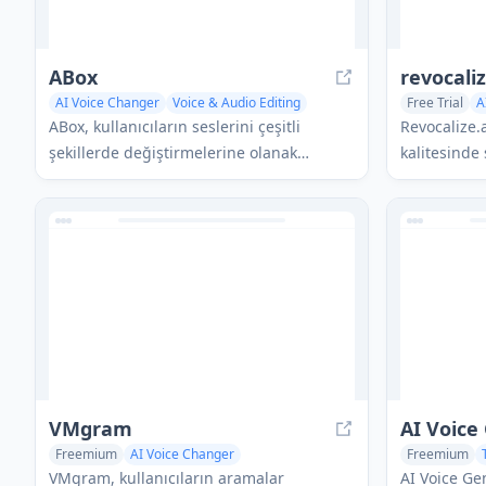
ABox
revocaliz
AI Voice Changer
Voice & Audio Editing
Free Trial
A
ABox, kullanıcıların seslerini çeşitli
Revocalize.a
şekillerde değiştirmelerine olanak
kalitesinde 
tanıyan çok yönlü bir AI destekli gerçek
oluşturmas
zamanlı ses değiştiricidir.
etmesine ol
ses üretim a
VMgram
AI Voice
Freemium
AI Voice Changer
Freemium
Voice & Audio Editing
AI Voice Chat Generator
AI Voice Cha
VMgram, kullanıcıların aramalar
AI Voice Ge