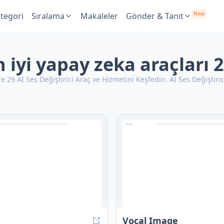
New
tegori
Sıralama
Makaleler
Gönder & Tanıt
en iyi yapay zeka araçları 
29 AI Ses Değiştirici Araç ve Hizmetini Keşfedin.
AI Ses Değiştiric
Vocal Image