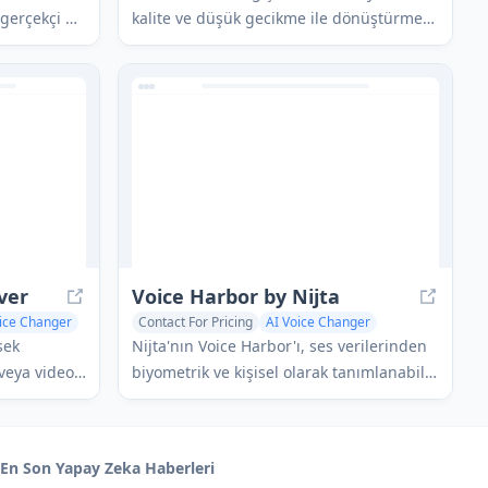
gerçekçi AI
kalite ve düşük gecikme ile dönüştürmek
tekli bir ses
için AI kullanan açık kaynaklı gerçek
zamanlı ses dönüştürme yazılımıdır.
ver
Voice Harbor by Nijta
ice Changer
Contact For Pricing
AI Voice Changer
AI Speech Recognition
AI Voice Assistants
sek
Nijta'nın Voice Harbor'ı, ses verilerinden
 veya video
biyometrik ve kişisel olarak tanımlanabilir
rümantalleri
bilgileri geri döndürülemez bir şekilde
şmiş AI
kaldıran, doğal niteliklerini ve AI eğitimi
etsiz bir
ile analizi için faydasını koruyan AI
En Son Yapay Zeka Haberleri
destekli bir ses anonimleştirme