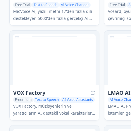
Free Trial
Text to Speech
AI Voice Changer
Free Trial
A
Voice & Audi
MicVoice.Ai, yazılı metni 17'den fazla dili
Vozard, oy
destekleyen 5000'den fazla gerçekçi AI
çevrimiçi s
sesi ile yüksek kaliteli, doğal sesli
sırasında 
konuşmaya dönüştüren hepsi bir arada
için 180'den
bir AI ses üretim platformudur.
filtre sunan
değiştirme y
VOX Factory
LMAO AI 
Freemium
Text to Speech
AI Voice Assistants
AI Voice Cha
AI Voice Changer
VOX Factory, müzisyenlerin ve
LMAO AI Pran
yaratıcıların AI destekli vokal karakterleri
istemler, ge
ile şarkı üretimini kolayca yapmalarını
özellikleri 
sağlayan çevrimiçi bir vokal sentezleyici
bir şakalam