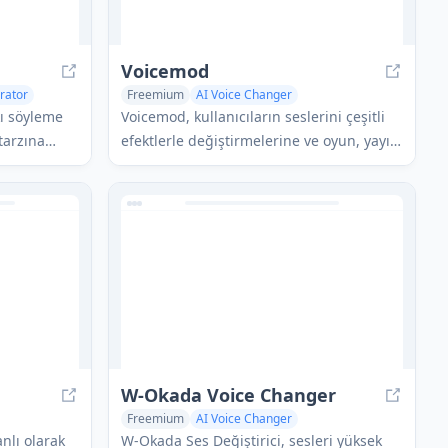
Voicemod
rator
Freemium
AI Voice Changer
kı söyleme
Voicemod, kullanıcıların seslerini çeşitli
tarzına
efektlerle değiştirmelerine ve oyun, yayın
yan AI
ve içerik oluşturma için özel ses efektleri
a gerçekçi
eklemelerine olanak tanıyan gerçek
leri
zamanlı bir ses değiştirme yazılımıdır.
W-Okada Voice Changer
Freemium
AI Voice Changer
at Generator
Voice & Audio Editing
AI Voice Chat Generator
nlı olarak
W-Okada Ses Değiştirici, sesleri yüksek