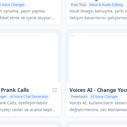
I Voice Changer
Free Trial
Voice & Audio Editing
o Editing
AI Speech Synthesis
AI Voice Changer
AI Speech Synth
un oynama, yayın yapma,
Vocal Image, konuşma, şarkı 
ohbet etme ve içerik oluşturma
iletişim becerilerini geliştirme
gerçek zamanlı ses dönüşümü
kişiselleştirilmiş dersler ve eg
 fazla gerçekçi ses efekti ve
sunan AI destekli bir ses koçl
 yapay zeka destekli bir ses
uygulamasıdır.
azılımıdır.
Prank Calls
nger
AI Voice Chat Generator
Freemium
AI Voice Changer
AI Music Generator
k Calls, özelleştirilebilir
Voices AI, kullanıcıların sesler
rçekçi sesler ve arama kayıt
değiştirmesine, ses klonlamas
ile gerçek zamanlı AI destekli
iyileştirmesine ve AI tarafında
a arama uygulamasıdır.
müzik yaratmasına olanak tanı