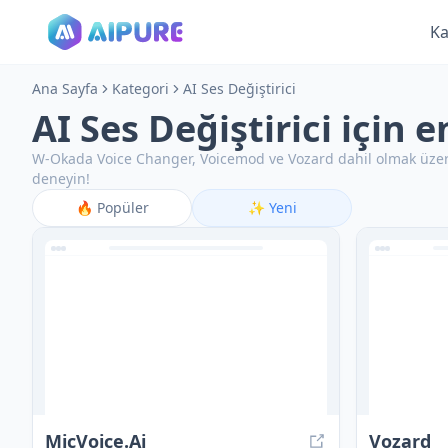
Ka
Ana Sayfa
Kategori
AI Ses Değiştirici
AI Ses Değiştirici için 
W-Okada Voice Changer, Voicemod ve Vozard dahil olmak üzere 
deneyin!
🔥
Popüler
✨
Yeni
MicVoice.Ai
Vozard