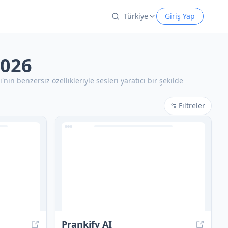
Türkiye
Giriş Yap
2026
i'nin benzersiz özellikleriyle sesleri yaratıcı bir şekilde
Filtreler
Prankify AI