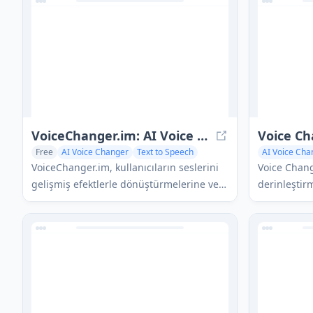
platformudur.
VoiceChanger.im: AI Voice Cloner & Text to Speech Free Online
Voice C
Free
AI Voice Changer
Text to Speech
AI Voice Cha
VoiceChanger.im, kullanıcıların seslerini
Voice Change
gelişmiş efektlerle dönüştürmelerine ve
derinleştirm
gerçekçi AI tarafından üretilen sesler
tonlar ve da
yaratmalarına olanak tanıyan ücretsiz bir
efektlerle 
çevrimiçi AI ses klonlama ve metinden
tanıyan ücre
konuşmaya aracıdır.