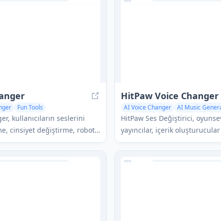
sınıf bir ses dönüşüm ve AI mü
uygulamasıdır.
hanger
HitPaw Voice Changer
nger
Fun Tools
AI Voice Changer
AI Music Gener
r, kullanıcıların seslerini
HitPaw Ses Değiştirici, oyunsev
e, cinsiyet değiştirme, robotik
yayıncılar, içerik oluşturucular
ha fazlası gibi çeşitli
çevrimiçi toplantı katılımcıları
dönüştürmelerine olanak
fazla ses değiştirme efekti, s
tsiz bir çevrimiçi araçtır.
yetenekleri ve AI müzik üretim 
sunan AI destekli gerçek zama
modülasyonu yazılımıdır.