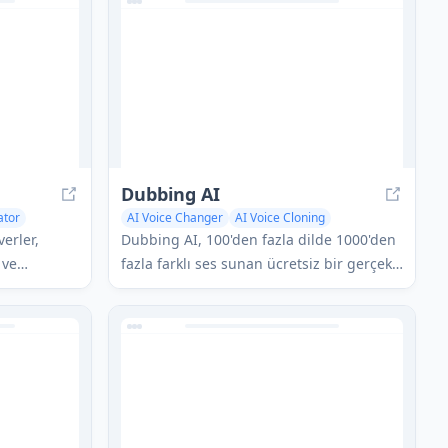
zik üretici
ses efektleri, arka plan sesleri ve ses
emojileri gibi özellikler içerir.
Dubbing AI
ator
AI Voice Changer
AI Voice Cloning
erler,
Dubbing AI, 100'den fazla dilde 1000'den
 ve
fazla farklı ses sunan ücretsiz bir gerçek
 için 100'den
zamanlı AI ses değiştiricisidir ve
es panosu
kullanıcıların oyun, akış ve diğer
özellikleri
uygulamalar için seslerini
nlı ses
dönüştürmelerine olanak tanır.