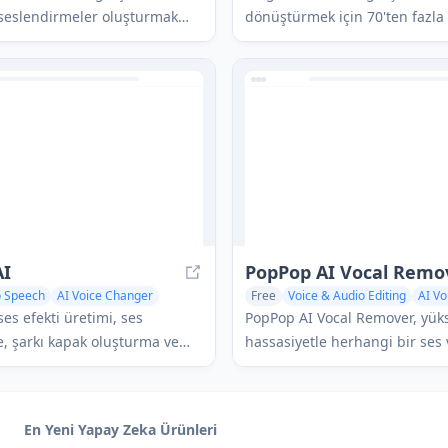
 seslendirmeler oluşturmak
dönüştürmek için 70'ten fazla 
zeka kullanan bir metinden
sesi ve ses efekti sunan AI des
uygulamasıdır ve birden fazla
değiştirme uygulamasıdır.
eçeneği sunar.
AI
PopPop AI Vocal Remo
o Speech
AI Voice Changer
Free
Voice & Audio Editing
AI Vo
erator
AI Music Generator
es efekti üretimi, ses
PopPop AI Vocal Remover, yük
 şarkı kapak oluşturma ve
hassasiyetle herhangi bir ses
rma yetenekleri dahil olmak
dosyasından vokalleri ve enst
stekli araçlar sunan kapsamlı
zahmetsizce ayırmak için geli
 çevrimiçi ses çalışma
teknolojisi kullanan güçlü, ücr
En Yeni Yapay Zeka Ürünleri
r.
çevrimiçi araçtır.