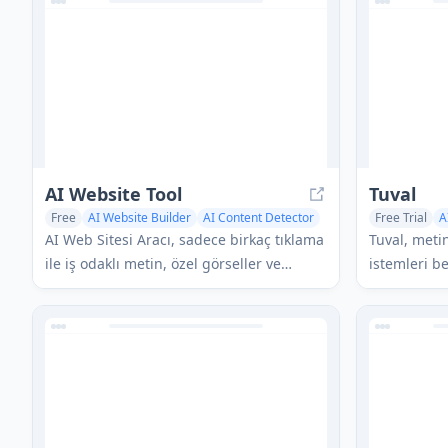
birden fazla popüler AI modeline erişim
YouTube küç
sağlayan bir konuşma AI platformudur.
yardımcı ola
araçtır.
AI Website Tool
Tuval
Free
AI Website Builder
AI Content Detector
Free Trial
A
AI Photo & Image Generator
AI Photo & 
AI Web Sitesi Aracı, sadece birkaç tıklama
Tuval, metin
AI Illustrati
ile iş odaklı metin, özel görseller ve
istemleri b
duyarlı tasarımlar otomatik olarak
ve dijital 
oluşturarak profesyonel web siteleri
destekli bir
oluşturan yapay zeka destekli bir web
sitesi oluşturucusudur.