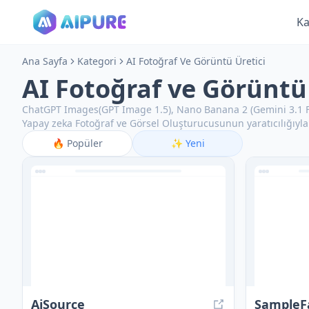
Ka
Ana Sayfa
Kategori
AI Fotoğraf Ve Görüntü Üretici
AI Fotoğraf ve Görüntü 
ChatGPT Images(GPT Image 1.5), Nano Banana 2 (Gemini 3.1 Fla
Yapay zeka Fotoğraf ve Görsel Oluşturucusunun yaratıcılığıyla s
🔥
Popüler
✨
Yeni
AiSource
SampleF