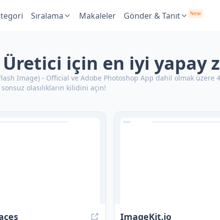
New
tegori
Sıralama
Makaleler
Gönder & Tanıt
Üretici için en iyi yapay 
sh Image) - Official ve Adobe Photoshop App dahil olmak üzere 40
onsuz olasılıkların kilidini açın!
aces
ImageKit.io