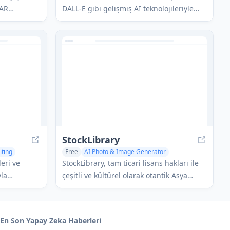
 AR
DALL-E gibi gelişmiş AI teknolojileriyle
eşfi sunan AI
desteklenen sezgisel bir arayüz
sıdır ve
aracılığıyla metin, görüntü, kod, ses ve
devrim
daha fazlasını üretmelerini sağlayan
hepsi bir arada bir AI destekli içerik
oluşturma platformudur.
StockLibrary
iting
Free
AI Photo & Image Generator
AI Photography
AI Background Generator
eri ve
StockLibrary, tam ticari lisans hakları ile
yla
çeşitli ve kültürel olarak otantik Asya
trasyonlarla
fotoğrafları üreten AI destekli bir stok
arı oluşturan
görüntü platformudur.
En Son Yapay Zeka Haberleri