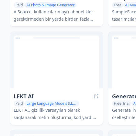
Paid
AI Photo & Image Generator
Free
AI Ava
AI Art &Design Creator
AI Photo & 
AiSource, kullanıcıların ayrı abonelikler
SampleFaces,
gerektirmeden bir yerde birden fazla
tasarımcıla
önde gelen AI metinden görüntüye
olarak kulla
üreticisini kullanarak görüntü
üretilen pro
üretmelerine ve karşılaştırmalarına
ücretsiz bir
olanak tanıyan birleşik bir platformdur.
LEKT AI
Generat
Paid
Large Language Models (LLMs)
Free Trial
A
AI Code Assistant
AI Photo & Image Generator
AI Photo & 
LEKT AI, gizlilik varsayılan olarak
GenerateThu
AI Cover Gen
sağlanarak metin oluşturma, kod yardımı
özelleştirile
ve görüntü oluşturma yetenekleri sunan,
video etkile
GPT-4, Claude 3.5 ve Gemini Pro gibi
özelliklerl