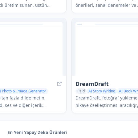
on Generator
AI Video Enhancing
zlı üretim sunan, üstün
önerileri, sanal denemeler ve
itesi, istem uyumu ve çıktı
teknolojisi aracılığıyla ürün k
sağlayan, Yapay Analiz görüntü
destekli bir güzellik uygulama
en yüksek Elo puanını elde
güzellik alışveriş deneyimini 
knoloji bir metinden
niteliğinde değiştirir.
I modelidir.
DreamDraft
I Photo & Image Generator
Paid
AI Story Writing
AI Book Wr
erator
AI Photo & Image Generator
'tan fazla dilde metin,
DreamDraft, fotoğraf yüklemel
, ses ve diğer içerik
hikaye özelleştirmesi aracılığı
ı oluşturmak için 90'dan fazla
sevdiklerinizi içeren özel illüs
apsamlı bir AI destekli içerik
kişiselleştirilmiş hikaye kitapl
latformudur ve kayıt
AI destekli bir platformdur.
En Yeni Yapay Zeka Ürünleri
.