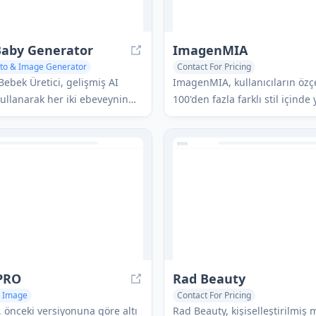
Baby Generator
ImagenMIA
oto & Image Generator
Contact For Pricing
p Generator
AI Image Recognition
AI Photo & Image Generator
Bebek Üretici, gelişmiş AI
ImagenMIA, kullanıcıların özç
AI Selfie & Portrait
AI Background
kullanarak her iki ebeveynin
100'den fazla farklı stil içinde
ından 70'e kadar benzersiz yüz
kaliteli görüntülere dönüştürer
i analiz edip birleştirerek
sosyal medya profilleri ve pro
 bebeklerin ultra gerçekçi
kullanım için profesyonel, ger
ni oluşturan son teknoloji bir
fotoğraflar oluşturan AI destekl
açtır.
fotoğrafı üreticisidir.
 PRO
Rad Beauty
o Image
Contact For Pricing
Image Generator
AI Photo & Image Generator
, önceki versiyonuna göre altı
Rad Beauty, kişiselleştirilmiş 