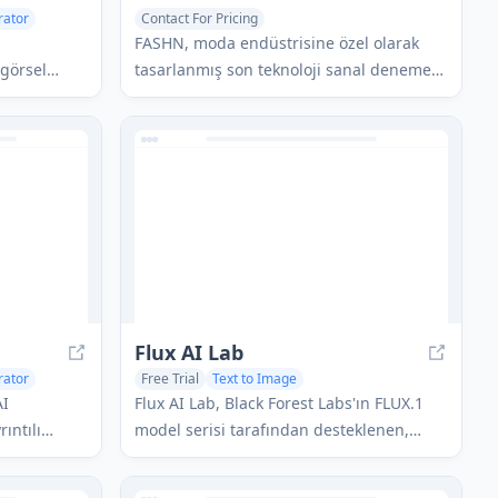
rator
Contact For Pricing
 Recognition
AI Photo & Image Generator
AI Photography
FASHN, moda endüstrisine özel olarak
AI Clothing Designer
 görsel
tasarlanmış son teknoloji sanal deneme
k zamanlı
teknolojisi ve görüntü tabanlı üretken
, işleme
modeller geliştiren öz kaynaklı, AI odaklı
imi (DAM)
bir şirkettir.
bir medya
udur.
Flux AI Lab
rator
Free Trial
Text to Image
AI Photo & Image Generator
AI
Flux AI Lab, Black Forest Labs'ın FLUX.1
AI Art &Design Creator
ıntılı
model serisi tarafından desteklenen,
ına veya
yüksek kaliteli, çeşitli görüntüler
görüntü
oluşturma konusunda olağanüstü istem