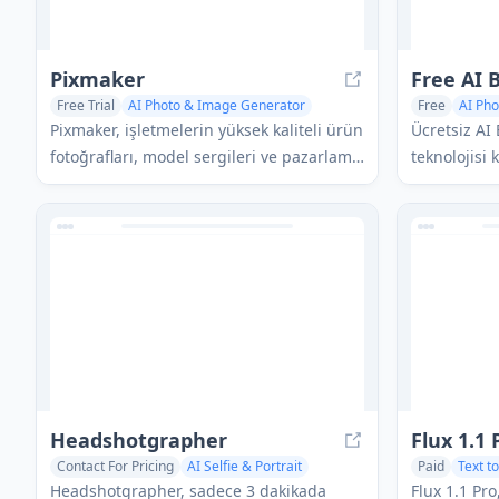
Pixmaker
Free AI 
Free Trial
AI Photo & Image Generator
Free
AI Ph
AI Background Remover
AI Face Swa
Pixmaker, işletmelerin yüksek kaliteli ürün
Ücretsiz AI 
AI Ad Creative Assistant
fotoğrafları, model sergileri ve pazarlama
teknolojisi 
görselleri oluşturmasına yardımcı olan AI
fotoğraflar
destekli bir görüntü üretim ve düzenleme
özelliklerin
platformudur.
gelecekteki
görüntüleri
çevrimiçi ar
Headshotgrapher
Flux 1.1
Contact For Pricing
AI Selfie & Portrait
Paid
Text t
AI Photo & Image Generator
AI Photo & 
Headshotgrapher, sadece 3 dakikada
Flux 1.1 Pro