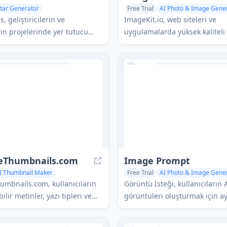
tar Generator
Free Trial
AI Photo & Image Gene
Image Generator
AI Background Remover
AI Image
 geliştiricilerin ve
ImageKit.io, web siteleri ve
rın projelerinde yer tutucu
uygulamalarda yüksek kaliteli
nmaları için AI tarafından
deneyimler sunmak için gerçe
fil resimlerini sağlayan
görsel ve video optimizasyonu
 web hizmetidir.
API'leri ve Dijital Varlık Yönet
çözümleri sağlayan kapsamlı 
yönetimi ve teslimat platform
eThumbnails.com
Image Prompt
I Thumbnail Maker
Free Trial
AI Photo & Image Gene
Image Generator
AI Illustration Generator
Prompts
mbnails.com, kullanıcıların
Görüntü İsteği, kullanıcıların 
erator
bilir metinler, yazı tipleri ve
görüntüleri oluşturmak için ayr
şimini artırmak için AI destekli
metin açıklamaları oluşturmas
e profesyonel görünümlü
mevcut görüntüleri çeşitli AI 