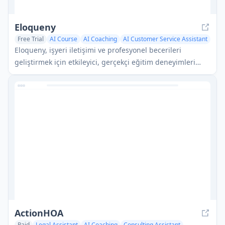
Eloqueny
Free Trial
AI Course
AI Coaching
AI Customer Service Assistant
Eloqueny, işyeri iletişimi ve profesyonel becerileri
geliştirmek için etkileyici, gerçekçi eğitim deneyimleri
sunmak amacıyla AI ve dijital insanları kullanan yenilikçi
bir kurumsal eğitim platformudur.
ActionHOA
Paid
Legal Assistant
AI Coaching
Consulting Assistant