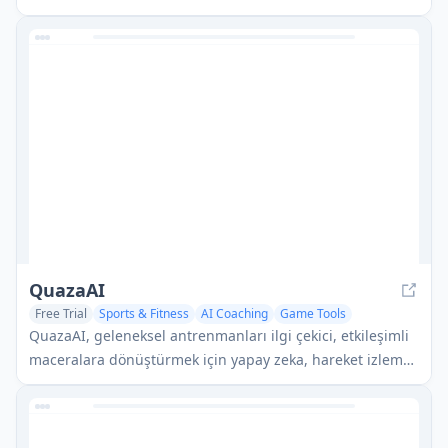
ilerlemesini takip etmeye yardımcı olan AI destekli bir
diyet ve beslenme platformudur.
QuazaAI
Free Trial
Sports & Fitness
AI Coaching
Game Tools
QuazaAI, geleneksel antrenmanları ilgi çekici, etkileşimli
maceralara dönüştürmek için yapay zeka, hareket izleme
teknolojisi ve oyun unsurlarını birleştiren yenilikçi bir
fitness platformudur.