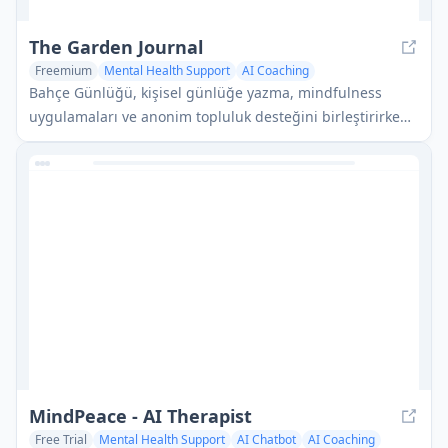
The Garden Journal
Freemium
Mental Health Support
AI Coaching
Bahçe Günlüğü, kişisel günlüğe yazma, mindfulness
uygulamaları ve anonim topluluk desteğini birleştirirken,
kullanıcıların duygusal büyümelerini sanal bir ağaç
metaforu aracılığıyla görselleştiren AI destekli bir
duygusal sağlık uygulamasıdır.
MindPeace - AI Therapist
Free Trial
Mental Health Support
AI Chatbot
AI Coaching