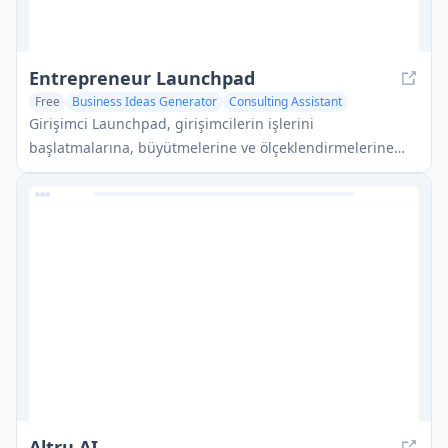
Entrepreneur Launchpad
Free
Business Ideas Generator
Consulting Assistant
AI Coaching
Girişimci Launchpad, girişimcilerin işlerini
başlatmalarına, büyütmelerine ve ölçeklendirmelerine
yardımcı olmak için ücretsiz kaynaklar, mentorluk ve
topluluk sağlayan kapsamlı bir iş destek platformudur.
Altru AI