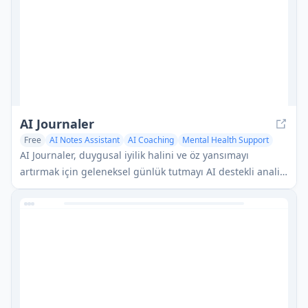
AI Journaler
Free
AI Notes Assistant
AI Coaching
Mental Health Support
AI Journaler, duygusal iyilik halini ve öz yansımayı
artırmak için geleneksel günlük tutmayı AI destekli analiz
ve konuşma yetenekleriyle birleştiren ücretsiz bir
Windows PC uygulamasıdır.