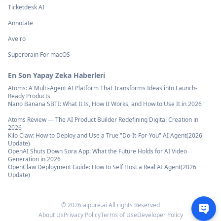
Ticketdesk AI
Annotate
Aveiro
Superbrain For macOS
En Son Yapay Zeka Haberleri
Atoms: A Multi-Agent AI Platform That Transforms Ideas into Launch-
Ready Products
Nano Banana SBTI: What It Is, How It Works, and How to Use It in 2026
Atoms Review — The AI Product Builder Redefining Digital Creation in
2026
Kilo Claw: How to Deploy and Use a True "Do‑It‑For‑You" AI Agent(2026
Update)
OpenAI Shuts Down Sora App: What the Future Holds for AI Video
Generation in 2026
OpenClaw Deployment Guide: How to Self Host a Real AI Agent(2026
Update)
©
2026
aipure.ai All rights Reserved
About Us
Privacy Policy
Terms of Use
Developer Policy