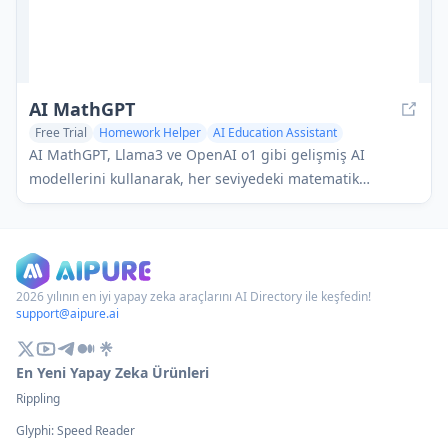
AI MathGPT
Free Trial
Homework Helper
AI Education Assistant
AI Coaching
AI MathGPT, Llama3 ve OpenAI o1 gibi gelişmiş AI
modellerini kullanarak, her seviyedeki matematik
problemleri için adım adım çözümler ve net açıklamalar
sunan AI destekli bir matematik öğretmenidir.
2026 yılının en iyi yapay zeka araçlarını AI Directory ile keşfedin!
support@aipure.ai
En Yeni Yapay Zeka Ürünleri
Rippling
Glyphi: Speed Reader