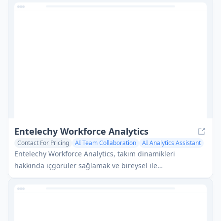
yardımcı olan bir ürün yönetimi danışmanlık firmasıdır.
Entelechy Workforce Analytics
Contact For Pricing
AI Team Collaboration
AI Analytics Assistant
AI Coaching
Entelechy Workforce Analytics, takım dinamikleri
hakkında içgörüler sağlamak ve bireysel ile
organizasyonel büyümeyi teşvik etmek için 360
değerlendirmeleri ve insan analitiği kullanan bir karakter
temelli gelişim platformudur.