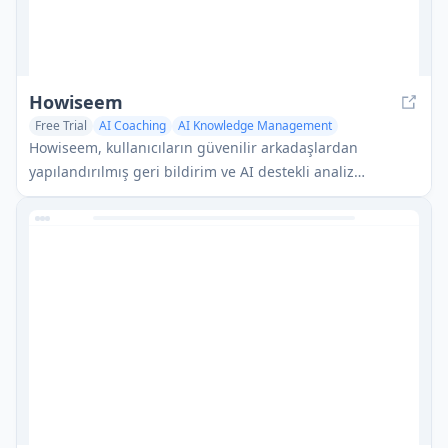
Howiseem
Free Trial
AI Coaching
AI Knowledge Management
Mental Health Support
Howiseem, kullanıcıların güvenilir arkadaşlardan
yapılandırılmış geri bildirim ve AI destekli analiz
aracılığıyla kişisel içgörüler kazanmalarına yardımcı olan
bir öz farkındalık uygulamasıdır.