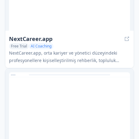
NextCareer.app
Free Trial
AI Coaching
NextCareer.app, orta kariyer ve yönetici düzeyindeki
profesyonellere kişiselleştirilmiş rehberlik, topluluk
desteği ve AI'ya dayanıklı kariyer yolu önerileri aracılığıyla
bir sonraki ideal rollerini bulmalarına yardımcı olan AI
destekli bir kariyer koçluğu platformudur.