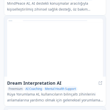
MindPeace AI, AI destekli konuşmalar aracılığıyla
kişiselleştirilmiş zihinsel sağlık desteği, öz bakım
rehberliği ve duygusal sağlık araçları sunan 24/7
erişilebilir bir AI terapi arkadaşıdır.
Dream Interpretation AI
Freemium
AI Coaching
Mental Health Support
AI Knowledge Management
Rüya Yorumlama AI, kullanıcıların bilinçaltı zihinlerini
anlamalarına yardımcı olmak için geleneksel yorumlama
yöntemlerini modern AI teknolojisi ile birleştirerek