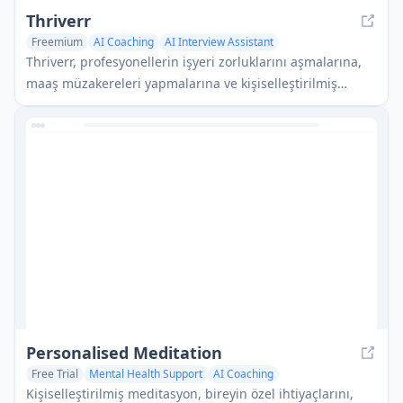
Thriverr
Freemium
AI Coaching
AI Interview Assistant
Thriverr, profesyonellerin işyeri zorluklarını aşmalarına,
maaş müzakereleri yapmalarına ve kişiselleştirilmiş
rehberlik ve araçlar aracılığıyla kariyerlerini
ilerletmelerine yardımcı olan AI destekli bir kariyer
koçluğu platformudur.
Personalised Meditation
Free Trial
Mental Health Support
AI Coaching
AI Knowledge Management
Kişiselleştirilmiş meditasyon, bireyin özel ihtiyaçlarını,