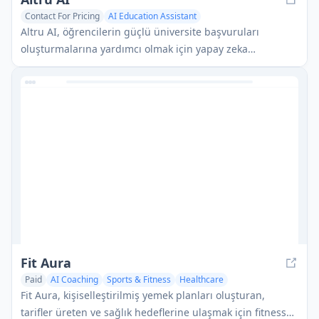
Contact For Pricing
AI Education Assistant
AI Roadmap Generator
AI Coaching
Altru AI, öğrencilerin güçlü üniversite başvuruları
oluşturmalarına yardımcı olmak için yapay zeka
araçlarını, otomasyon yeteneklerini ve bir mentor ağı
birleştiren AI destekli bir üniversite kabul platformudur.
Fit Aura
Paid
AI Coaching
Sports & Fitness
Healthcare
Fit Aura, kişiselleştirilmiş yemek planları oluşturan,
tarifler üreten ve sağlık hedeflerine ulaşmak için fitness