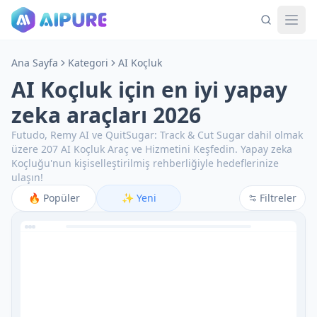
Ana Sayfa
Kategori
AI Koçluk
AI Koçluk için en iyi yapay
zeka araçları 2026
Futudo, Remy AI ve QuitSugar: Track & Cut Sugar dahil olmak
üzere 207 AI Koçluk Araç ve Hizmetini Keşfedin.
Yapay zeka
Koçluğu'nun kişiselleştirilmiş rehberliğiyle hedeflerinize
ulaşın!
🔥
Popüler
✨
Yeni
Filtreler