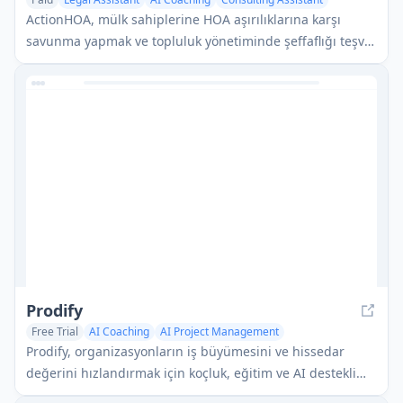
ActionHOA, mülk sahiplerine HOA aşırılıklarına karşı
savunma yapmak ve topluluk yönetiminde şeffaflığı teşvik
etmek için araçlar, eğitim ve uzman rehberlik sağlayan AI
destekli bir platformdur.
Prodify
Free Trial
AI Coaching
AI Project Management
Consulting Assistant
Prodify, organizasyonların iş büyümesini ve hissedar
değerini hızlandırmak için koçluk, eğitim ve AI destekli
çözümler aracılığıyla ürün odaklı hale gelmelerine