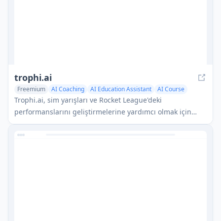
trophi.ai
Freemium
AI Coaching
AI Education Assistant
AI Course
Trophi.ai, sim yarışları ve Rocket League'deki
performanslarını geliştirmelerine yardımcı olmak için
gerçek zamanlı geri bildirim, kişiselleştirilmiş rehberlik ve
etkileşimli eğitim sunan AI destekli bir oyun koçluğu
platformudur.