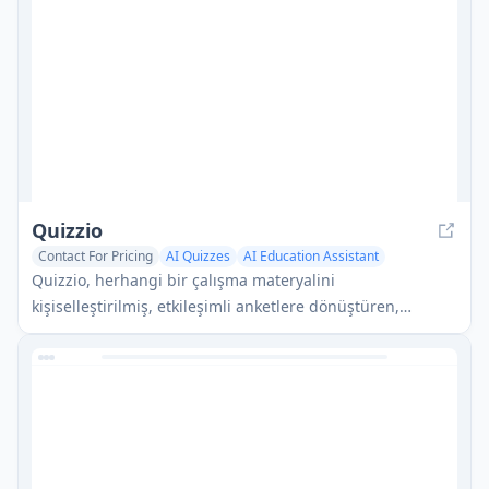
Quizzio
Contact For Pricing
AI Quizzes
AI Education Assistant
AI Coaching
Quizzio, herhangi bir çalışma materyalini
kişiselleştirilmiş, etkileşimli anketlere dönüştüren,
uyumlu zorluk seviyeleri ve ayrıntılı geri bildirim sunan AI
destekli bir öğrenme platformudur.