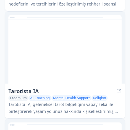
hedeflerini ve tercihlerini özelleştirilmiş rehberli seanslar,
teknikler ve yaklaşımlar aracılığıyla eşleştirmek için
tasarlanmış bir özelleştirilmiş farkındalık pratiğidir.
Tarotista IA
Freemium
AI Coaching
Mental Health Support
Religion
Tarotista IA, geleneksel tarot bilgeliğini yapay zeka ile
birleştirerek yaşam yolunuz hakkında kişiselleştirilmiş,
veri odaklı içgörüler sunan yenilikçi bir AI destekli tarot
okuma platformudur.