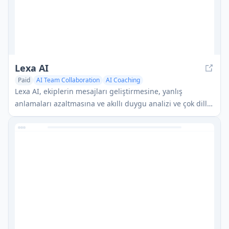
Lexa AI
Paid
AI Team Collaboration
AI Coaching
Lexa AI, ekiplerin mesajları geliştirmesine, yanlış
anlamaları azaltmasına ve akıllı duygu analizi ve çok dilli
destek aracılığıyla daha iyi işbirliği sağlamasına yardımcı
olan AI destekli bir iletişim koçudur.