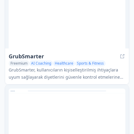
GrubSmarter
Freemium
AI Coaching
Healthcare
Sports & Fitness
GrubSmarter, kullanıcıların kişiselleştirilmiş ihtiyaçlara
uyum sağlayarak diyetlerini güvenle kontrol etmelerine
ve daha iyi yeme alışkanlıkları öğrenmelerine yardımcı
olan AI destekli bir beslenme uygulamasıdır.