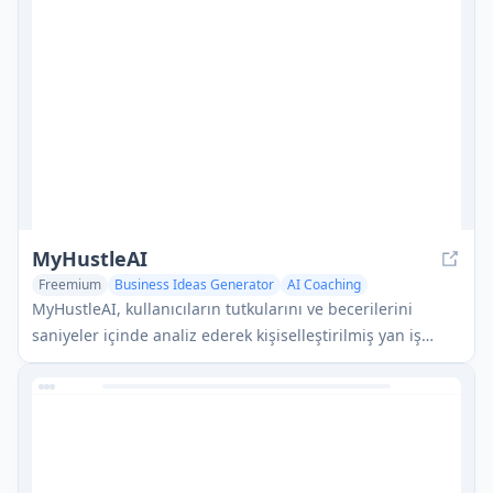
MyHustleAI
Freemium
Business Ideas Generator
AI Coaching
AI Task Management
MyHustleAI, kullanıcıların tutkularını ve becerilerini
saniyeler içinde analiz ederek kişiselleştirilmiş yan iş
fırsatlarını keşfetmelerine yardımcı olan AI destekli bir
platformdur.