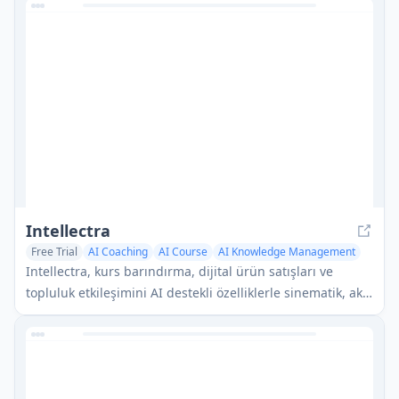
anında, kişiselleştirilmiş rüya analizi sağlayan gelişmiş
bir yapay zeka aracıdır.
Intellectra
Free Trial
AI Coaching
AI Course
AI Knowledge Management
Intellectra, kurs barındırma, dijital ürün satışları ve
topluluk etkileşimini AI destekli özelliklerle sinematik, akış
platformu ilhamlı bir arayüzde birleştiren yenilikçi bir
çevrimiçi platformdur.