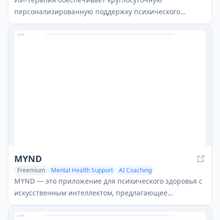
персонализированную поддержку психического
здоровья через ИИ-чатбот, доступный в любое время
через смартфон или компьютер.
MYND
Freemium
Mental Health Support
AI Coaching
MYND — это приложение для психического здоровья с
искусственным интеллектом, предлагающее
персонализированные медитации, круглосуточного
ИИ-компаньона и отслеживание прогресса для