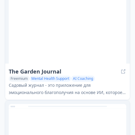
The Garden Journal
Freemium
Mental Health Support
AI Coaching
Садовый журнал - это приложение для
эмоционального благополучия на основе ИИ, которое
сочетает личное ведение журнала, практики
внимательности и анонимную поддержку сообщества,
визуализируя эмоциональный рост пользователей
через метафору виртуального дерева.