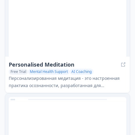
Personalised Meditation
Free Trial
Mental Health Support
AI Coaching
AI Knowledge Management
Персонализированная медитация - это настроенная
практика осознанности, разработанная для
соответствия конкретным потребностям, целям и
предпочтениям человека через индивидуальные
руководства, техники и подходы.