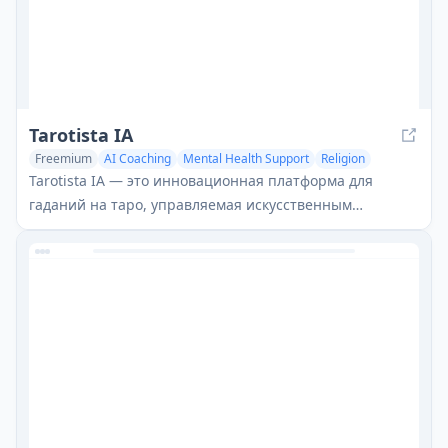
Tarotista IA
Freemium
AI Coaching
Mental Health Support
Religion
Tarotista IA — это инновационная платформа для
гаданий на таро, управляемая искусственным
интеллектом, которая сочетает традиционную
мудрость таро с искусственным интеллектом, чтобы
предоставлять персонализированные, обоснованные
инсайты о вашем жизненном пути.