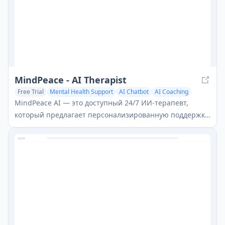
MindPeace - AI Therapist
Free Trial
Mental Health Support
AI Chatbot
AI Coaching
MindPeace AI — это доступный 24/7 ИИ-терапевт,
который предлагает персонализированную поддержку
психического здоровья, руководства по самозаботе и
инструменты для эмоционального благополучия через
ИИ-поддерживаемые беседы.