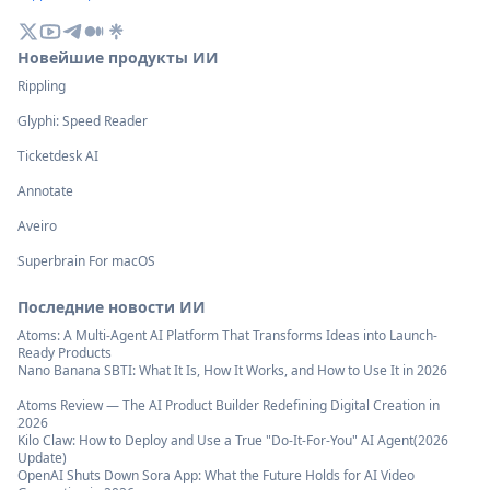
Новейшие продукты ИИ
Rippling
Glyphi: Speed Reader
Ticketdesk AI
Annotate
Aveiro
Superbrain For macOS
Последние новости ИИ
Atoms: A Multi-Agent AI Platform That Transforms Ideas into Launch-
Ready Products
Nano Banana SBTI: What It Is, How It Works, and How to Use It in 2026
Atoms Review — The AI Product Builder Redefining Digital Creation in
2026
Kilo Claw: How to Deploy and Use a True "Do‑It‑For‑You" AI Agent(2026
Update)
OpenAI Shuts Down Sora App: What the Future Holds for AI Video