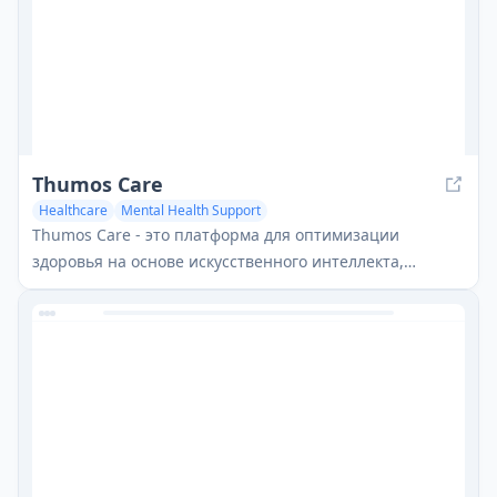
Thumos Care
Healthcare
Mental Health Support
AI Customer Service Assistant
Thumos Care - это платформа для оптимизации
здоровья на основе искусственного интеллекта,
которая предоставляет персонализированные
медицинские рекомендации через частный,
безопасный и доступный сервис, надзираемый
врачами, сертифицированными советом.