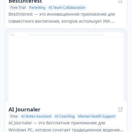
BestInterest
Free Trial
Parenting
AI Team Collaboration
Mental Health Support
BestInterest — это инновационное приложение для
совместного воспитания, которое использует ИИ-
посредничество для преобразования
высококонфликтной коммуникации и содействия
мирным отношениям совместно воспитывающих
детей родителей без необходимости получения
судебных решений или взаимного согласия.
AI Journaler
Free
AI Notes Assistant
AI Coaching
Mental Health Support
AI Journaler — это бесплатное приложение для
Windows PC, которое сочетает традиционное ведение