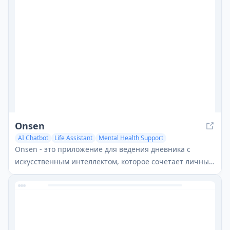
поддержки эмоционального благополучия
пользователей.
Onsen
AI Chatbot
Life Assistant
Mental Health Support
Onsen - это приложение для ведения дневника с
искусственным интеллектом, которое сочетает личный
самоанализ, интерактивное руководство и поддержку
психического благополучия, чтобы помочь
пользователям размышлять, расти и процветать.