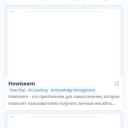
дневника с возможностями анализа и беседы,
поддерживаемыми ИИ, для улучшения
эмоционального благополучия и саморефлексии.
Howiseem
Free Trial
AI Coaching
AI Knowledge Management
Mental Health Support
Howiseem - это приложение для самосознания, которое
помогает пользователям получать личные инсайты
через структурированные отзывы от доверенных
друзей и анализ с помощью ИИ.