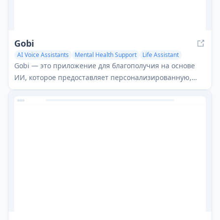
Gobi
AI Voice Assistants
Mental Health Support
Life Assistant
Gobi — это приложение для благополучия на основе
ИИ, которое предоставляет персонализированную,
реальную поддержку и направленные практики для
эмоционального благополучия.