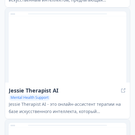
персонализированные ежедневные духовные
практики, руководство для записей и духовную
терапию с искусственным интеллектом для улучшения
духовных путешествий пользователей.
Jessie Therapist AI
Mental Health Support
Jessie Therapist AI - это онлайн-ассистент терапии на
базе искусственного интеллекта, который
обеспечивает персонализированную поддержку
психического здоровья 24/7 через чат-сессии с
использованием техник когнитивно-поведенческой