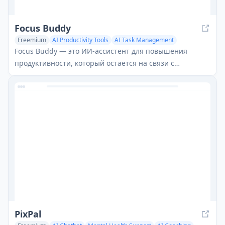
Focus Buddy
Freemium
AI Productivity Tools
AI Task Management
Mental Health Support
Focus Buddy — это ИИ-ассистент для повышения
продуктивности, который остается на связи с
пользователями, пока они работают, помогая им
управлять задачами, избегать прокрастинации и
оптимизировать свои рабочие паттерны с помощью
персонализированного коучинга и аналитики.
PixPal