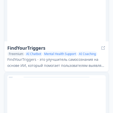
FindYourTriggers
Freemium
AI Chatbot
Mental Health Support
AI Coaching
FindYourTriggers - это улучшитель самосознания на
основе ИИ, который помогает пользователям выявлять
и обрабатывать свои эмоциональные триггеры для
улучшения психического здоровья и личного роста.