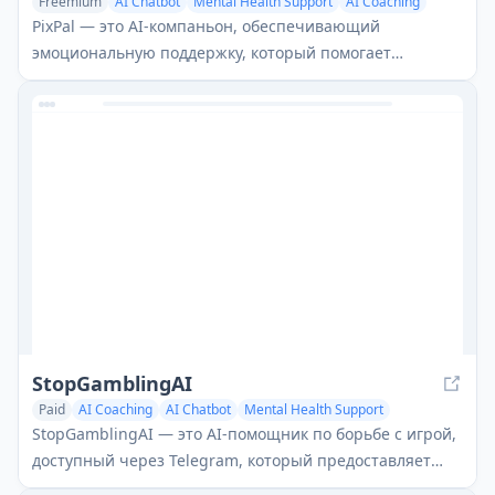
Freemium
AI Chatbot
Mental Health Support
AI Coaching
PixPal — это AI-компаньон, обеспечивающий
эмоциональную поддержку, который помогает
пользователям соединяться, расти и улучшать свое
психическое благополучие через
персонализированные беседы и руководство.
StopGamblingAI
Paid
AI Coaching
AI Chatbot
Mental Health Support
StopGamblingAI — это AI-помощник по борьбе с игрой,
доступный через Telegram, который предоставляет
24/7 персонализированную поддержку, чтобы помочь