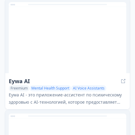
пользователям преодолеть игровую зависимость.
Eywa AI
Freemium
Mental Health Support
AI Voice Assistants
AI Chatbot
Eywa AI - это приложение-ассистент по психическому
здоровью с AI-технологией, которое предоставляет
персонализированную поддержку, отслеживание
эмоций и научно обоснованные упражнения для
улучшения благополучия.