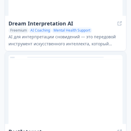
Dream Interpretation AI
Freemium
AI Coaching
Mental Health Support
AI Knowledge Management
AI для интерпретации сновидений — это передовой
инструмент искусственного интеллекта, который
предоставляет мгновенный, персонализированный
анализ снов, сочетая традиционные методы
интерпретации с современными технологиями AI,
чтобы помочь пользователям понять свой
подсознательный ум.