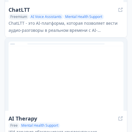
ChatLTT
Freemium
AI Voice Assistants
Mental Health Support
AI Voice Chat Generator
ChatLTT - это AI-платформа, которая позволяет вести
аудио-разговоры в реальном времени с AI-
инфлюенсерами по различным темам с
использованием специально обученных языковых
моделей.
AI Therapy
Free
Mental Health Support
ИИ-терапия обеспечивает круглосуточную