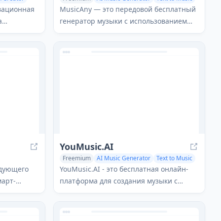
ing
вационная
MusicAny — это передовой бесплатный
а
генератор музыки с использованием
венного
ИИ, который позволяет пользователям
з
легко создавать уникальные песни с
,
лицензированием без авторских прав,
дсказки и
не имея музыкального образования.
ых
YouMusic.AI
Freemium
AI Music Generator
Text to Music
AI Lyrics Generator
едующего
YouMusic.AI - это бесплатная онлайн-
март-
платформа для создания музыки с
ет
использованием ИИ, которая позволяет
лушать,
пользователям создавать уникальные,
свободные от роялти музыкальные