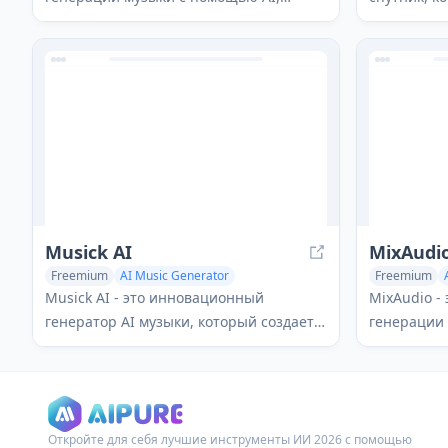
которое позволяет пользователям
персонали
превращать идеи и тексты песен в
песен на о
полноформатные песни всего за
интегриру
несколько нажатий.
стриминго
используя 
помощью A
Musick AI
MixAudi
Freemium
AI Music Generator
Freemium
Musick AI - это инновационный
MixAudio -
генератор AI музыки, который создает
генерации 
высококачественную, эмоционально
искусствен
насыщенную музыку в различных
позволяет 
жанрах, предлагая
индивидуал
персонализированные,
фоновую м
Откройте для себя лучшие инструменты ИИ 2026 с помощью
профессионального уровня композиции
текста, из