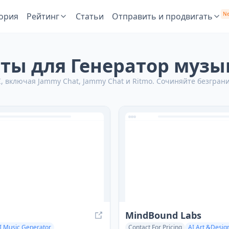
N
ория
Рейтинг
Статьи
Отправить и продвигать
ы для Генератор музык
, включая Jammy Chat, Jammy Chat и Ritmo.
Сочиняйте безграни
MindBound Labs
I Music Generator
Contact For Pricing
AI Art &Desig