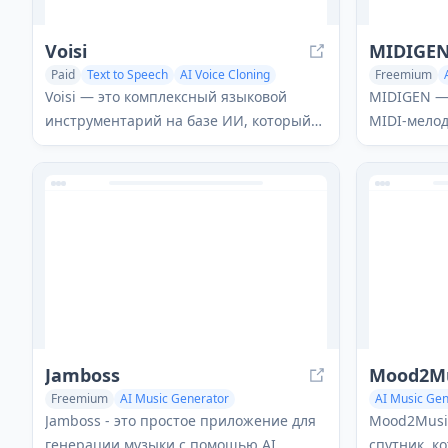
Voisi
MIDIGE
Paid
Text to Speech
AI Voice Cloning
Freemium
AI Music Generator
Creative Wri
Voisi — это комплексный языковой
MIDIGEN —
инструментарий на базе ИИ, который
MIDI-мелод
позволяет пользователям создавать
интеллекта
диалоги, рассказы, переводы и многое
уникальны
другое, используя сотни голосов на
музыкальн
разных языках.
параметров
Jamboss
Mood2Mu
Freemium
AI Music Generator
AI Music Gen
AI Lyrics Generator
Text to Music
AI Voice Assi
Jamboss - это простое приложение для
Mood2Musi
генерации музыки с помощью AI,
спутник, к