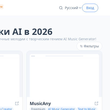
ew
Pусский
Вход
и AI в 2026
чные мелодии с творческим гением AI Music Generator!
Фильтры
MusicAny
n Creator
Freemium
AI Music Generator
Text to Music