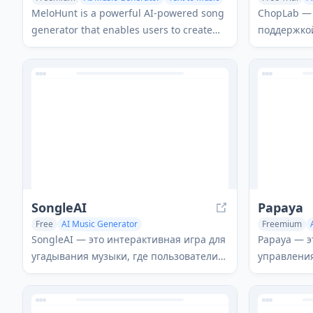
Audio Enhan
MeloHunt is a powerful AI-powered song
ChopLab — 
generator that enables users to create
поддержко
original, high-quality music tracks
музыкальн
without requiring any musical expertise.
трансформ
уникальны
пользовате
помощью а
процессов 
нарезки.
SongleAI
Papaya
Free
AI Music Generator
Freemium
AI Voice Chat Generator
Fun Tools
SongleAI — это интерактивная игра для
Papaya — э
угадывания музыки, где пользователи
управления
пытаются определить загадочные
использова
песни, задавая вопросы об их текстах,
музыканта
обложках альбомов и исполнителях AI-
решения, н