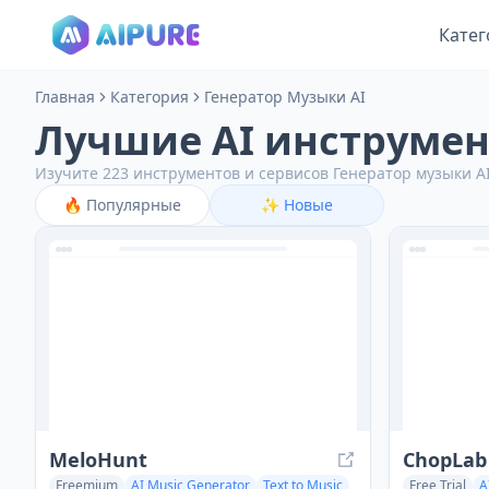
Катег
Главная
Категория
Генератор Музыки AI
Лучшие AI инструмент
Изучите 223 инструментов и сервисов Генератор музыки AI
🔥
Популярные
✨
Новые
MeloHunt
ChopLab
Freemium
AI Music Generator
Text to Music
Free Trial
A