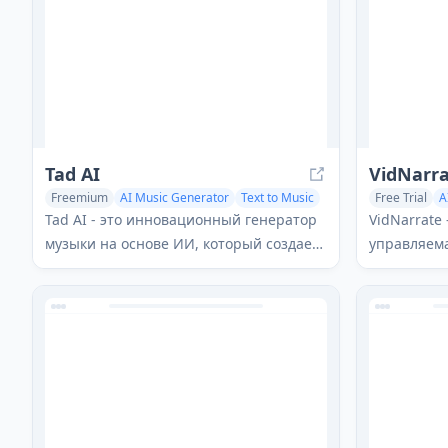
боту.
доступ к о
месте.
Tad AI
VidNarr
Freemium
AI Music Generator
Text to Music
Free Trial
A
AI Lyrics Generator
AI Script Wri
Tad AI - это инновационный генератор
VidNarrate
музыки на основе ИИ, который создает
управляема
оригинальные, свободные от роялти
пользовате
песни из простых текстовых подсказок
видео конт
в различных жанрах и настроениях.
различные
озвучиван
эффектами