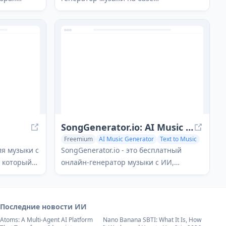
здавать
искусственного интеллекта, который
песен с
позволяет пользователям создавать
ного
высококачественные, настраиваемые
окий выбор
песни из текстовых подсказок без
е в
какого-либо музыкального опыта.
SongGenerator.io: AI Music Generator Free Online
Freemium
AI Music Generator
Text to Music
c
Audio Enhancer
ля музыки с
SongGenerator.io - это бесплатный
, который
онлайн-генератор музыки с ИИ,
который позволяет пользователям
льном
создавать уникальные,
 также
высококачественные песни за
Последние новости ИИ
с
считанные секунды, вводя текстовые
Atoms: A Multi-Agent AI Platform
Nano Banana SBTI: What It Is, How
и удаление
описания, тексты песен или