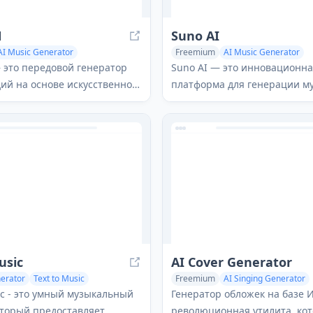
N
Suno AI
AI Music Generator
Freemium
AI Music Generator
ting
AI Lyrics Generator
AI Lyrics Generator
AI Singing Ge
 это передовой генератор
Suno AI — это инновационн
ий на основе искусственного
платформа для генерации м
, который создает
помощью ИИ, которая прев
е и настраиваемые
текстовые подсказки в полн
ые композиции на основе
оригинальные песни с вокал
, указанных пользователем.
инструменталами за считан
минуты.
sic
AI Cover Generator
erator
Text to Music
Freemium
AI Singing Generator
stants
AI Music Generator
AI Voice Clon
c - это умный музыкальный
Генератор обложек на базе 
оторый предоставляет
революционная утилита, ко