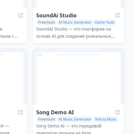
SoundAi Studio
Freemium
AI Music Generator
Game Tools
nerator
AI Voice Assistants
ая
SoundAI Studio — это платформа на
узыки с
основе AI для создания уникальных,
ращает
высококачественных звуковых
ые
эффектов для видеоигр за считанные
ами и
секунды.
ные
Song Demo AI
Freemium
AI Music Generator
Text to Music
ing
AI Lyrics Generator
ИИ —
Song Demo AI — это передовой
торая
генератор музыки на базе