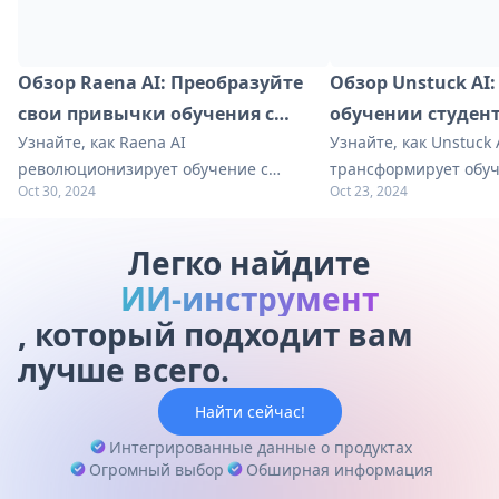
Обзор Raena AI: Преобразуйте
Обзор Unstuck AI
свои привычки обучения с
обучении студен
Узнайте, как Raena AI
Узнайте, как Unstuck 
помощью ИИ | 2024
революционизирует обучение с
трансформирует обу
Oct 30, 2024
Oct 23, 2024
помощью интерактивных тестов, ИИ-
интеллектуального в
репетиторства и функций совместной
Изучите наше подроб
работы. Изучите наш подробный обзор
практическими совет
Легко найдите
для получения практических советов
улучшению вашего уч
ИИ-инструмент
по обучению.
, который подходит вам
лучше всего.
Найти сейчас!
Интегрированные данные о продуктах
Огромный выбор
Обширная информация