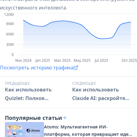
искусственного интеллекта.
120M
90M
60M
30M
0
Nov 2024
Jan 2025
Mar 2025
May 2025
Jul 2025
Oct 2025
Посмотреть историю трафика
ПРЕДЫДУЩЕЕ
СЛЕДУЮЩЕЕ
Как использовать
Как использовать
Quizlet: Полное
Claude AI: раскройте
руководство для
продвинутые
эффективного
возможности
Популярные статьи
обучения
искусственного
Atoms: Мультиагентная ИИ-
интеллекта
платформа, которая превращает идеи