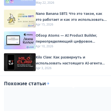
May 22, 2026
в готовые к запуску продукты
Nano Banana SBTI: Что это такое, как
это работает и как это использовать в
Apr 15, 2026
2026 году
Обзор Atoms — AI Product Builder,
переопределяющий цифровое
Apr 10, 2026
творчество в 2026 году
Kilo Claw: Как развернуть и
использовать настоящего AI-агента
Apr 3, 2026
"Сделай-Это-За-Вас" (Обновление
2026)
Похожие статьи