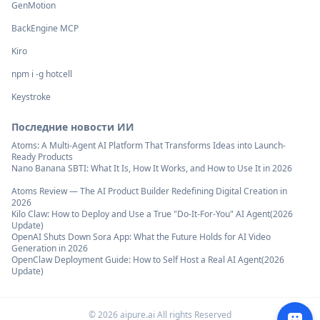
GenMotion
BackEngine MCP
Kiro
npm i -g hotcell
Keystroke
Последние новости ИИ
Atoms: A Multi-Agent AI Platform That Transforms Ideas into Launch-
Ready Products
Nano Banana SBTI: What It Is, How It Works, and How to Use It in 2026
Atoms Review — The AI Product Builder Redefining Digital Creation in
2026
Kilo Claw: How to Deploy and Use a True "Do‑It‑For‑You" AI Agent(2026
Update)
OpenAI Shuts Down Sora App: What the Future Holds for AI Video
Generation in 2026
OpenClaw Deployment Guide: How to Self Host a Real AI Agent(2026
Update)
©
2026
aipure.ai All rights Reserved