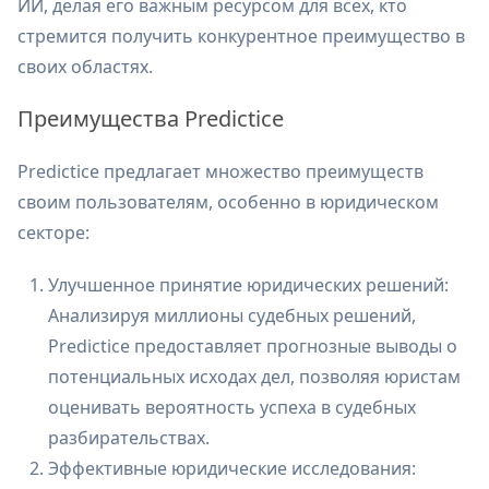
ИИ, делая его важным ресурсом для всех, кто
стремится получить конкурентное преимущество в
своих областях.
Преимущества Predictice
Predictice предлагает множество преимуществ
своим пользователям, особенно в юридическом
секторе:
Улучшенное принятие юридических решений:
Анализируя миллионы судебных решений,
Predictice предоставляет прогнозные выводы о
потенциальных исходах дел, позволяя юристам
оценивать вероятность успеха в судебных
разбирательствах.
Эффективные юридические исследования: