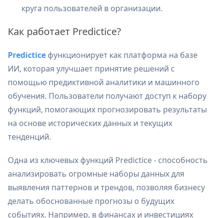
круга пользователей в организации.
Как работает Predictice?
Predictice
функционирует как платформа на базе
ИИ, которая улучшает принятие решений с
помощью предиктивной аналитики и машинного
обучения. Пользователи получают доступ к набору
функций, помогающих прогнозировать результаты
на основе исторических данных и текущих
тенденций.
Одна из ключевых функций Predictice - способность
анализировать огромные наборы данных для
выявления паттернов и трендов, позволяя бизнесу
делать обоснованные прогнозы о будущих
событиях. Например, в финансах и инвестициях