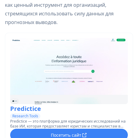
как ценный инструмент для организаций,
стремящихся использовать силу данных для
прогнозных выводов.
Predictice
Research Tools
Predictice — это платформа для юридических исследований на
базе ИИ, которая предоставляет юристам и специалистам в
области права доступ к более чем 25 миллионам юридических
Посетить сайт
документов, прогнозной аналитике и AI-ассистенту для