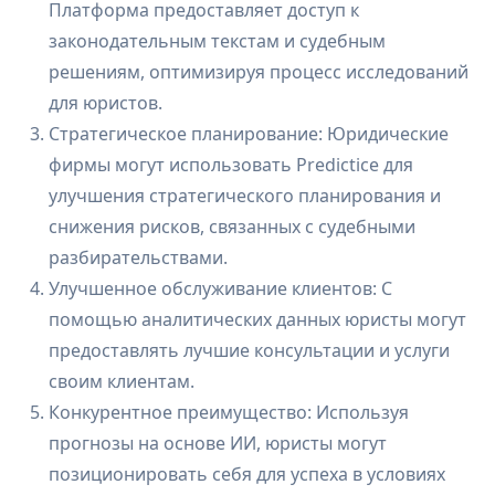
Платформа предоставляет доступ к
законодательным текстам и судебным
решениям, оптимизируя процесс исследований
для юристов.
Стратегическое планирование: Юридические
фирмы могут использовать Predictice для
улучшения стратегического планирования и
снижения рисков, связанных с судебными
разбирательствами.
Улучшенное обслуживание клиентов: С
помощью аналитических данных юристы могут
предоставлять лучшие консультации и услуги
своим клиентам.
Конкурентное преимущество: Используя
прогнозы на основе ИИ, юристы могут
позиционировать себя для успеха в условиях