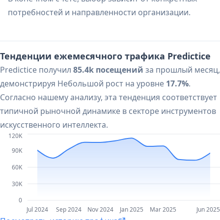
потребностей и направленности организации.
Тенденции ежемесячного трафика Predictice
Predictice получил
85.4k посещений
за прошлый месяц,
демонстрируя Небольшой рост на уровне
17.7%
.
Согласно нашему анализу, эта тенденция соответствует
типичной рыночной динамике в секторе инструментов
искусственного интеллекта.
120K
90K
60K
30K
0
Jul 2024
Sep 2024
Nov 2024
Jan 2025
Mar 2025
Jun 2025