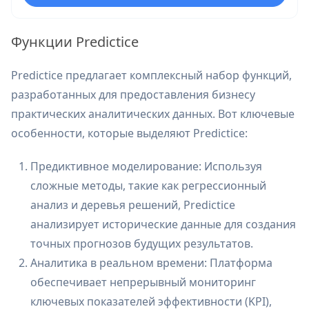
оптимизации их работы.
Функции Predictice
Predictice предлагает комплексный набор функций,
разработанных для предоставления бизнесу
практических аналитических данных. Вот ключевые
особенности, которые выделяют Predictice:
Предиктивное моделирование: Используя
сложные методы, такие как регрессионный
анализ и деревья решений, Predictice
анализирует исторические данные для создания
точных прогнозов будущих результатов.
Аналитика в реальном времени: Платформа
обеспечивает непрерывный мониторинг
ключевых показателей эффективности (KPI),