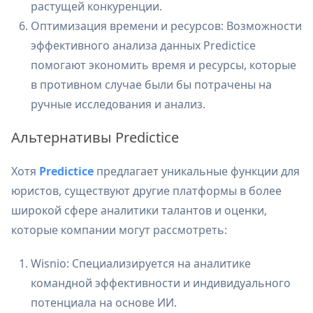
растущей конкуренции.
Оптимизация времени и ресурсов: Возможности
эффективного анализа данных Predictice
помогают экономить время и ресурсы, которые
в противном случае были бы потрачены на
ручные исследования и анализ.
Альтернативы Predictice
Хотя
Predictice
предлагает уникальные функции для
юристов, существуют другие платформы в более
широкой сфере аналитики талантов и оценки,
которые компании могут рассмотреть:
Wisnio: Специализируется на аналитике
командной эффективности и индивидуального
потенциала на основе ИИ.