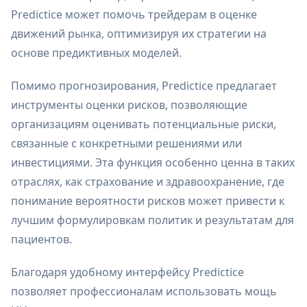
Predictice может помочь трейдерам в оценке
движений рынка, оптимизируя их стратегии на
основе предиктивных моделей.
Помимо прогнозирования, Predictice предлагает
инструменты оценки рисков, позволяющие
организациям оценивать потенциальные риски,
связанные с конкретными решениями или
инвестициями. Эта функция особенно ценна в таких
отраслях, как страхование и здравоохранение, где
понимание вероятности рисков может привести к
лучшим формулировкам политик и результатам для
пациентов.
Благодаря удобному интерфейсу Predictice
позволяет профессионалам использовать мощь