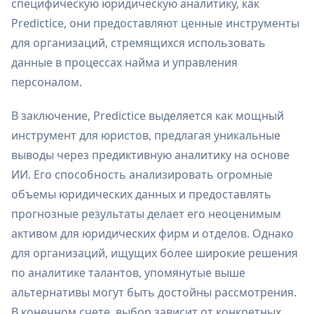
специфическую юридическую аналитику, как
Predictice, они предоставляют ценные инструменты
для организаций, стремящихся использовать
данные в процессах найма и управления
персоналом.
В заключение, Predictice выделяется как мощный
инструмент для юристов, предлагая уникальные
выводы через предиктивную аналитику на основе
ИИ. Его способность анализировать огромные
объемы юридических данных и предоставлять
прогнозные результаты делает его неоценимым
активом для юридических фирм и отделов. Однако
для организаций, ищущих более широкие решения
по аналитике талантов, упомянутые выше
альтернативы могут быть достойны рассмотрения.
В конечном счете, выбор зависит от конкретных