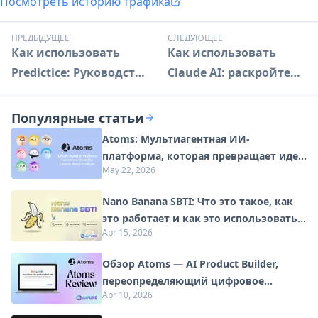
Посмотреть историю трафика
ПРЕДЫДУЩЕЕ
СЛЕДУЮЩЕЕ
Как использовать
Как использовать
Predictice: Руководство
Claude AI: раскройте
по прогнозной
продвинутые
аналитике на базе ИИ
возможности
Популярные статьи
искусственного
Atoms: Мультиагентная ИИ-
интеллекта
платформа, которая превращает идеи
May 22, 2026
в готовые к запуску продукты
Nano Banana SBTI: Что это такое, как
это работает и как это использовать в
Apr 15, 2026
2026 году
Обзор Atoms — AI Product Builder,
переопределяющий цифровое
Apr 10, 2026
творчество в 2026 году