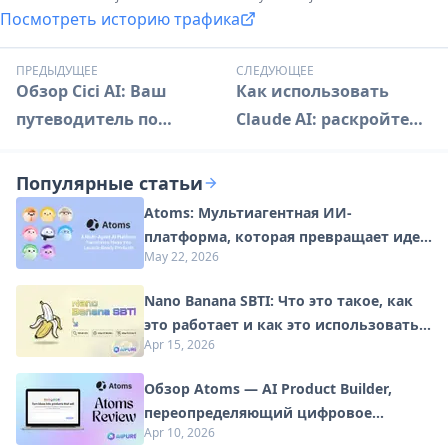
Посмотреть историю трафика
ПРЕДЫДУЩЕЕ
СЛЕДУЮЩЕЕ
Обзор Cici AI: Ваш
Как использовать
путеводитель по
Claude AI: раскройте
интеллектуальному
продвинутые
виртуальному
возможности
Популярные статьи
ассистенту
искусственного
Atoms: Мультиагентная ИИ-
интеллекта
платформа, которая превращает идеи
May 22, 2026
в готовые к запуску продукты
Nano Banana SBTI: Что это такое, как
это работает и как это использовать в
Apr 15, 2026
2026 году
Обзор Atoms — AI Product Builder,
переопределяющий цифровое
Apr 10, 2026
творчество в 2026 году