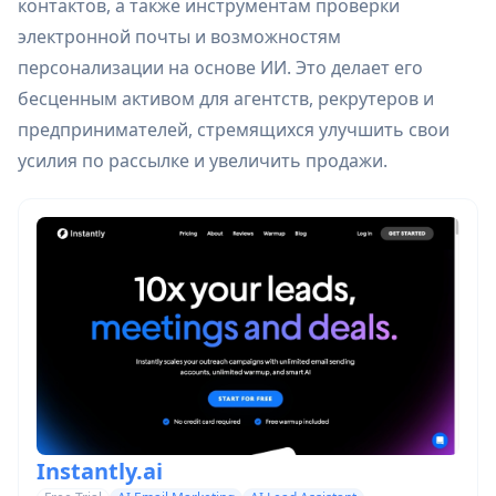
контактов, а также инструментам проверки
электронной почты и возможностям
персонализации на основе ИИ. Это делает его
бесценным активом для агентств, рекрутеров и
предпринимателей, стремящихся улучшить свои
усилия по рассылке и увеличить продажи.
Instantly.ai