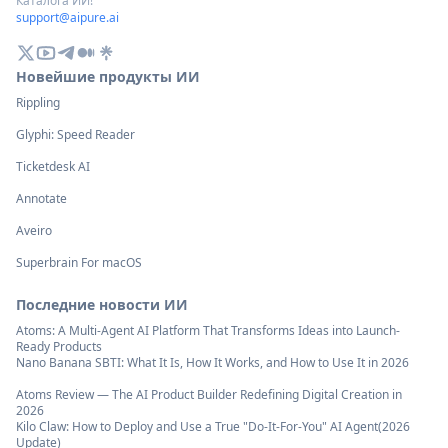
Каталога ИИ!
support@aipure.ai
Новейшие продукты ИИ
Rippling
Glyphi: Speed Reader
Ticketdesk AI
Annotate
Aveiro
Superbrain For macOS
Последние новости ИИ
Atoms: A Multi-Agent AI Platform That Transforms Ideas into Launch-
Ready Products
Nano Banana SBTI: What It Is, How It Works, and How to Use It in 2026
Atoms Review — The AI Product Builder Redefining Digital Creation in
2026
Kilo Claw: How to Deploy and Use a True "Do‑It‑For‑You" AI Agent(2026
Update)