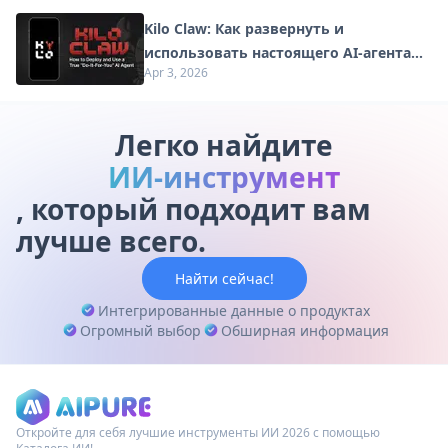
Kilo Claw: Как развернуть и
использовать настоящего AI-агента
Apr 3, 2026
"Сделай-Это-За-Вас" (Обновление
2026)
Легко найдите
ИИ-инструмент
, который подходит вам
лучше всего.
Найти сейчас!
Интегрированные данные о продуктах
Огромный выбор
Обширная информация
Откройте для себя лучшие инструменты ИИ 2026 с помощью