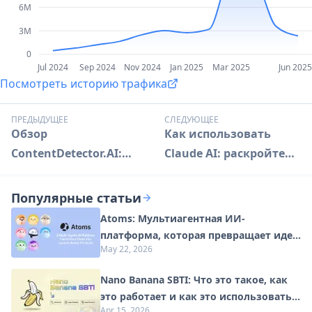
6M
3M
0
Jul 2024
Sep 2024
Nov 2024
Jan 2025
Mar 2025
Jun 2025
Посмотреть историю трафика
ПРЕДЫДУЩЕЕ
СЛЕДУЮЩЕЕ
Обзор
Как использовать
ContentDetector.AI:
Claude AI: раскройте
Лучший инструмент
продвинутые
для обнаружения ИИ-
возможности
Популярные статьи
контента
искусственного
Atoms: Мультиагентная ИИ-
интеллекта
платформа, которая превращает идеи
May 22, 2026
в готовые к запуску продукты
Nano Banana SBTI: Что это такое, как
это работает и как это использовать в
Apr 15, 2026