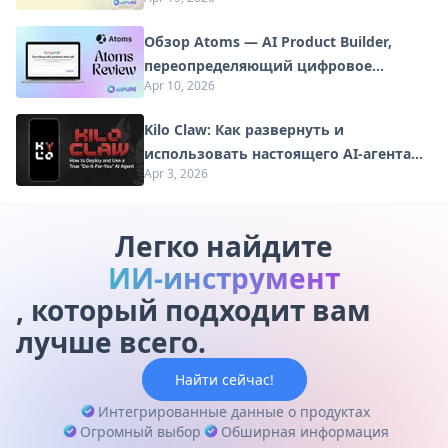
2026 году
Обзор Atoms — AI Product Builder,
переопределяющий цифровое
Apr 10, 2026
творчество в 2026 году
Kilo Claw: Как развернуть и
использовать настоящего AI-агента
Apr 3, 2026
"Сделай-Это-За-Вас" (Обновление
2026)
Легко найдите
ИИ-инструмент
, который подходит вам
лучше всего.
Найти сейчас!
Интегрированные данные о продуктах
Огромный выбор
Обширная информация