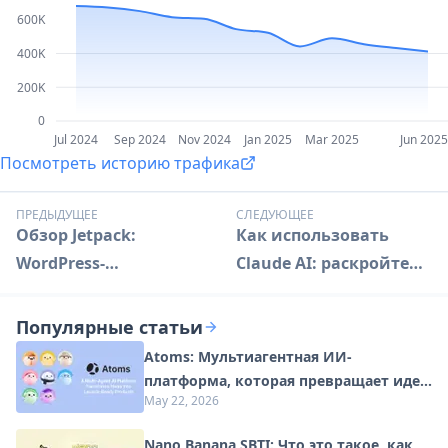
600K
400K
200K
0
Jul 2024
Sep 2024
Nov 2024
Jan 2025
Mar 2025
Jun 2025
Посмотреть историю трафика
ПРЕДЫДУЩЕЕ
СЛЕДУЮЩЕЕ
Обзор Jetpack:
Как использовать
WordPress-
Claude AI: раскройте
инструментарий с ИИ
продвинутые
| Улучшите свой сайт
возможности
Популярные статьи
искусственного
Atoms: Мультиагентная ИИ-
интеллекта
платформа, которая превращает идеи
May 22, 2026
в готовые к запуску продукты
Nano Banana SBTI: Что это такое, как