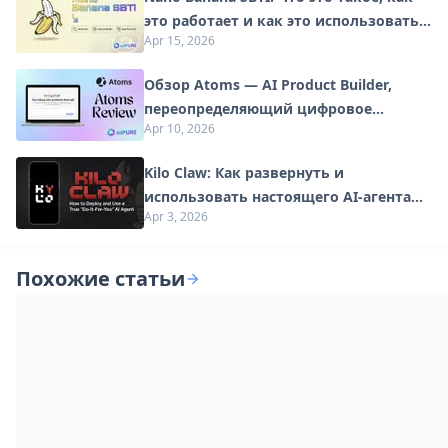
это работает и как это использовать в
Apr 15, 2026
2026 году
Обзор Atoms — AI Product Builder,
переопределяющий цифровое
Apr 10, 2026
творчество в 2026 году
Kilo Claw: Как развернуть и
использовать настоящего AI-агента
Apr 3, 2026
"Сделай-Это-За-Вас" (Обновление
2026)
Похожие статьи