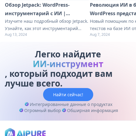
Обзор Jetpack: WordPress-
Революция ИИ в б
инструментарий с ИИ |
WordPress предст
Изучите наш подробный обзор Jetpack.
Новый помощник по 
Улучшите свой сайт
инструмент Write B
Узнайте, как этот инструментарий
текстов на базе ИИ от
(Бета)
Aug 13, 2024
Aug 7, 2024
WordPress с ИИ улучшает
направлен на повыше
безопасность, производительность и
лаконичности в блога
рост. Получите практические советы по
революционизируя со
Легко найдите
оптимизации вашего сайта!
для миллионов польз
ИИ-инструмент
миру.
, который подходит вам
лучше всего.
Найти сейчас!
Интегрированные данные о продуктах
Огромный выбор
Обширная информация