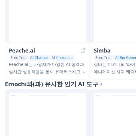
Peache.ai
Simba
Free Trial
AI Chatbot
AI Character
Free Trial
AI Bio Gene
AI Story Writing
AI Ch
Peache.ai는 사용자가 다양한 AI 성격과
심바는 디즈니의 '라이
실시간 상호작용을 통해 유머러스하고 재
애니메이션 사자 캐릭
치 있으며 대담한 대화에 참여할 수 있도
도전 과제를 극복하고
Emochi와(과) 유사한 인기 AI 도구
록 하는 AI 캐릭터 채팅 놀이터입니다
아들이며 걱정 없는 
이드 록의 정당한 왕으