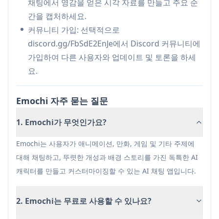
채팅에서 영감을 얻은 시각 자료를 만들고 주요 순
상호 작용적인 롤플레잉 시나리오를 통해 스토리를
간을 캡처하세요.
개발하고 창작 글쓰기를 연습할 수 있습니다.
커뮤니티 가입: 선택적으로
게임 커뮤니티 참여: 게이머는 게임 문화에 대한 이
discord.gg/FbSdE2EnJe에서 Discord 커뮤니티에
해도가 높은 인공지능 동반자와 함께 전략, 줄거리
가입하여 다른 사용자와 업데이트 및 토론을 하세
이론 및 게임 경험에 대해 토론할 수 있습니다.
요.
장점
Emochi 자주 묻는 질문
무료 버전에는 채팅 제한이 없음
다양한 대화 유형에 사용할 수 있는 여러 AI 모델 사
1. Emochi가 무엇인가요?
용 가능
합리적인 프리미엄 요금
Emochi는 사용자가 애니메이션, 만화, 게임 및 기타 주제에
대해 채팅하고, 뚜렷한 개성과 배경 스토리를 가진 독특한 AI
단점
캐릭터를 만들고 커스터마이징할 수 있는 AI 채팅 앱입니다.
무료 버전의 잦은 광고
AI가 이전 대화 컨텍스트를 잊어버리는 경우가 있
2. Emochi는 무료로 사용할 수 있나요?
음
일부 기능은 프리미엄 구독이 필요함