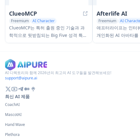
ClueoMCP
Afterlife AI
Freemium
AI Character
Freemium
AI Charact
AI Interview Assistant
ClueoMCP는 특허 출원 중인 기술과 과
애프터라이프는 인터뷰
학적으로 뒷받침되는 Big Five 성격 특성
개인화된 AI 아바타를
을 사용하여 모든 AI를 모든 플랫폼에서
플랫폼으로, 사용자가
일관된 브랜드 성격으로 변환하는 보편적
지털 트윈과 채팅하거
인 AI 성격 레이어입니다.
한 접근 방식을 통해 
사 소통 패턴을 보존할
AI 디렉토리와 함께 2026년의 최고의 AI 도구들을 발견해보세요!
support@aipure.ai
최신 AI 제품
CoachAI
MascotAI
Hand Wave
Plethora