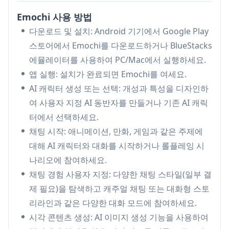
디자인하고 사용자 정의할 수 있습니다.
Emochi 사용 방법
대화형 대화:
맥락과 개성을 유지하는 AI 캐릭터와
다운로드 및 설치: Android 기기에서 Google Play
함께 애니메이션 줄거리 반전, 캐릭터 호, 판타지 세
스토어에서 Emochi를 다운로드하거나 BlueStacks
계에 대한 심층적인 토론을 가능하게 합니다.
에뮬레이터를 사용하여 PC/Mac에서 실행하세요.
시각적 스토리텔링:
대화 및 롤플레잉 시나리오에
앱 실행: 설치가 완료되면 Emochi를 여세요.
서 주요 순간을 포착하고 공유하기 위해 AI 기반 이
AI 캐릭터 생성 또는 선택: 개성과 특성을 디자인하
미지를 생성합니다.
여 사용자 지정 AI 동반자를 만들거나 기존 AI 캐릭
롤플레잉 어드벤처:
사용자가 AI 캐릭터와 함께 창
터에서 선택하세요.
의적인 롤플레잉에 참여할 수 있는 대화형 스토리
채팅 시작: 애니메이션, 만화, 게임과 같은 주제에
라인과 시나리오를 제공합니다.
대해 AI 캐릭터와 대화를 시작하거나 롤플레잉 시
Emochi의 사용 사례
나리오에 참여하세요.
애니메이션/만화 토론: 팬들은 애니메이션 및 만화
채팅 경험 사용자 지정: 다양한 채팅 스타일(일부 결
컨텍스트를 이해하는 지식이 풍부한 인공지능 동반
제 필요)을 탐색하고 캐주얼 채팅 또는 대화형 스토
자와 함께 좋아하는 시리즈를 분석하고 토론할 수
리라인과 같은 다양한 대화 모드에 참여하세요.
있습니다.
시각 콘텐츠 생성: AI 이미지 생성 기능을 사용하여
창작 글쓰기 연습: 작가들은 인공지능 캐릭터와의