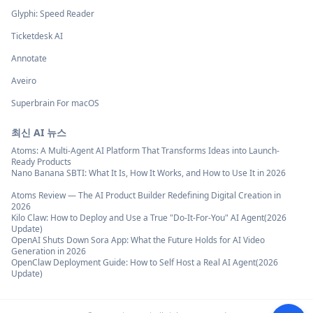
Glyphi: Speed Reader
Ticketdesk AI
Annotate
Aveiro
Superbrain For macOS
최신 AI 뉴스
Atoms: A Multi-Agent AI Platform That Transforms Ideas into Launch-
Ready Products
Nano Banana SBTI: What It Is, How It Works, and How to Use It in 2026
Atoms Review — The AI Product Builder Redefining Digital Creation in
2026
Kilo Claw: How to Deploy and Use a True "Do‑It‑For‑You" AI Agent(2026
Update)
OpenAI Shuts Down Sora App: What the Future Holds for AI Video
Generation in 2026
OpenClaw Deployment Guide: How to Self Host a Real AI Agent(2026
Update)