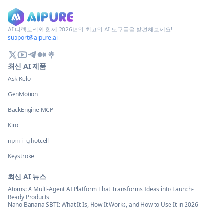
AI 디렉토리와 함께 2026년의 최고의 AI 도구들을 발견해보세요!
support@aipure.ai
최신 AI 제품
Ask Kelo
GenMotion
BackEngine MCP
Kiro
npm i -g hotcell
Keystroke
최신 AI 뉴스
Atoms: A Multi-Agent AI Platform That Transforms Ideas into Launch-
Ready Products
Nano Banana SBTI: What It Is, How It Works, and How to Use It in 2026