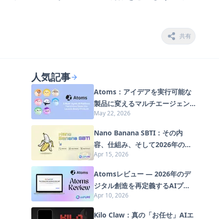
共有
人気記事
Atoms：アイデアを実行可能な
製品に変えるマルチエージェン
May 22, 2026
トAIプラットフォーム
Nano Banana SBTI：その内
容、仕組み、そして2026年の活
Apr 15, 2026
用方法
Atomsレビュー — 2026年のデ
ジタル創造を再定義するAIプロ
Apr 10, 2026
ダクトビルダー
Kilo Claw：真の「お任せ」AIエ