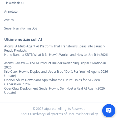
Ticketdesk AI
Annotate
Aveiro
Superbrain For macOS
Ultime notizie sull'AI
Atoms: A Multi-Agent AI Platform That Transforms Ideas into Launch-
Ready Products
Nano Banana SBTI: What It Is, How It Works, and How to Use It in 2026
Atoms Review — The AI Product Builder Redefining Digital Creation in
2026
Kilo Claw: How to Deploy and Use a True "Do‑It‑For‑You" AI Agent(2026
Update)
OpenAI Shuts Down Sora App: What the Future Holds for AI Video
Generation in 2026
OpenClaw Deployment Guide: How to Self Host a Real AI Agent(2026
Update)
©
2026
aipure.ai All rights Reserved
About Us
Privacy Policy
Terms of Use
Developer Policy