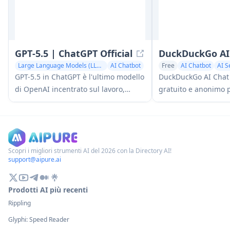
GPT‑5.5 | ChatGPT Official
DuckDuckGo AI
Large Language Models (LLMs)
AI Chatbot
Free
AI Chatbot
AI S
GPT-5.5 in ChatGPT è l'ultimo modello
DuckDuckGo AI Chat
di OpenAI incentrato sul lavoro,
gratuito e anonimo 
progettato per comprendere obiettivi
popolari chatbot AI 
complessi, utilizzare strumenti in
Claude e altri, prese
modo efficace, controllare il proprio
degli utenti.
lavoro e portare a termine compiti a
più fasi (codifica, ricerca, documenti,
Scopri i migliori strumenti AI del 2026 con la Directory AI!
support@aipure.ai
fogli di calcolo) con salvaguardie più
robuste.
Prodotti AI più recenti
Rippling
Glyphi: Speed Reader