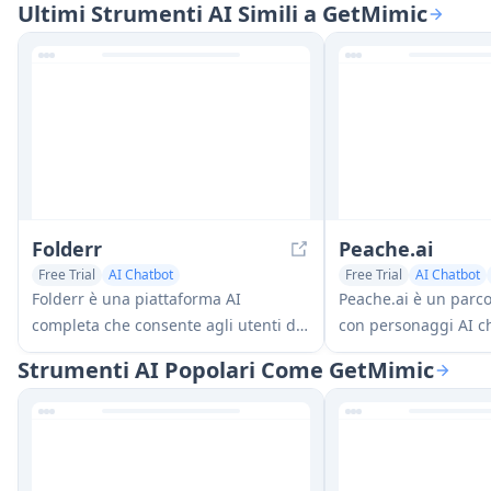
Ultimi Strumenti AI Simili a GetMimic
Folderr
Peache.ai
Free Trial
AI Chatbot
Free Trial
AI Chatbot
AI Documents Assistant
Folderr è una piattaforma AI
Peache.ai è un parco
completa che consente agli utenti di
con personaggi AI c
creare assistenti AI personalizzati
utenti di impegnarsi
Strumenti AI Popolari Come GetMimic
caricando file illimitati, integrandosi
flirtanti, argute e a
con più modelli linguistici e
personalità AI attrav
automatizzando i flussi di lavoro
in tempo reale.
attraverso un'interfaccia user-
friendly.