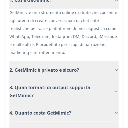
basata su browser
Funzionalità di base gratuite
GetMimic è uno strumento online gratuito che consente
Ampia varietà di piattaforme di messaggistica
agli utenti di creare conversazioni di chat finte
supportate
realistiche per varie piattaforme di messaggistica come
WhatsApp, Telegram, Instagram DM, Discord, iMessage
Svantaggi
e molte altre. È progettato per scopi di narrazione,
Alcune funzionalità richiedono un
marketing e intrattenimento.
abbonamento premium o crediti
Limitato solo ai mockup di chat
2. GetMimic è privato e sicuro?
3. Quali formati di output supporta
GetMimic?
4. Quanto costa GetMimic?