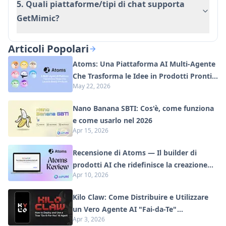
5. Quali piattaforme/tipi di chat supporta
GetMimic?
Articoli Popolari
Atoms: Una Piattaforma AI Multi-Agente
Che Trasforma le Idee in Prodotti Pronti
May 22, 2026
al Lancio
Nano Banana SBTI: Cos'è, come funziona
e come usarlo nel 2026
Apr 15, 2026
Recensione di Atoms — Il builder di
prodotti AI che ridefinisce la creazione
Apr 10, 2026
digitale nel 2026
Kilo Claw: Come Distribuire e Utilizzare
un Vero Agente AI "Fai-da-Te"
Apr 3, 2026
(Aggiornamento 2026)