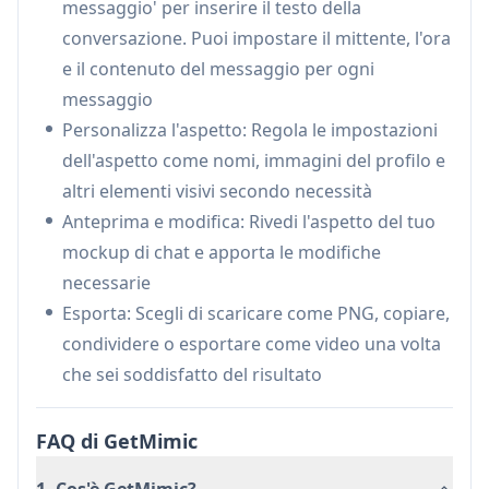
messaggio' per inserire il testo della
Opzioni di esportazione:
Fornisce più formati
conversazione. Puoi impostare il mittente, l'ora
di esportazione tra cui immagini PNG e video,
e il contenuto del messaggio per ogni
con funzionalità di copia e condivisione
messaggio
Casi d'uso di GetMimic
Personalizza l'aspetto: Regola le impostazioni
Creazione di contenuti di marketing: Crea
dell'aspetto come nomi, immagini del profilo e
mockup di chat realistici per dimostrazioni di
altri elementi visivi secondo necessità
prodotti e materiali di marketing
Anteprima e modifica: Rivedi l'aspetto del tuo
Narrazione: Genera screenshot di
mockup di chat e apporta le modifiche
conversazioni per scrittura creativa,
necessarie
storyboard o contenuti sui social media
Esporta: Scegli di scaricare come PNG, copiare,
Intrattenimento: Crea conversazioni divertenti
condividere o esportare come video una volta
e scherzose o scenari di chat umoristici per
che sei soddisfatto del risultato
scopi di intrattenimento
FAQ di GetMimic
Vantaggi
Privato al 100% con generazione di immagini
1. Cos'è GetMimic?