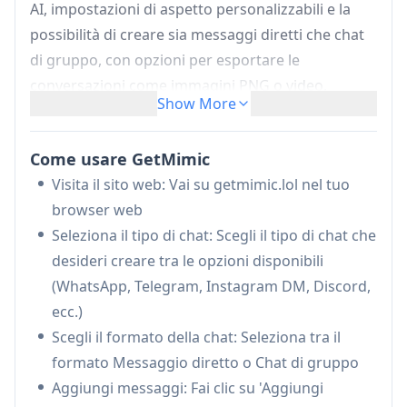
AI, impostazioni di aspetto personalizzabili e la
possibilità di creare sia messaggi diretti che chat
di gruppo, con opzioni per esportare le
conversazioni come immagini PNG o video.
Show More
Supporto multi-piattaforma:
Supporta una
vasta gamma di piattaforme di messaggistica
Come usare GetMimic
tra cui WhatsApp, Telegram, Instagram,
Visita il sito web: Vai su getmimic.lol nel tuo
Discord, iMessage, Twitter DM e altro
browser web
Completamento automatico AI:
Dispone di
Seleziona il tipo di chat: Scegli il tipo di chat che
completamento intelligente dei messaggi per
desideri creare tra le opzioni disponibili
aiutare gli utenti a creare conversazioni più
(WhatsApp, Telegram, Instagram DM, Discord,
naturali rapidamente
ecc.)
Aspetto personalizzabile:
Consente agli utenti
Scegli il formato della chat: Seleziona tra il
di modificare l'aspetto della chat, inclusi i tipi di
formato Messaggio diretto o Chat di gruppo
messaggio, i timestamp e i partecipanti alla
Aggiungi messaggi: Fai clic su 'Aggiungi
conversazione