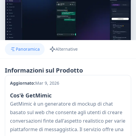
Panoramica
Alternative
Informazioni sul Prodotto
Aggiornato:
Mar 9, 2026
Cos'è GetMimic
GetMimic è un generatore di mockup di chat
basato sul web che consente agli utenti di creare
conversazioni finte dall'aspetto realistico per varie
piattaforme di messaggistica. Il servizio offre una