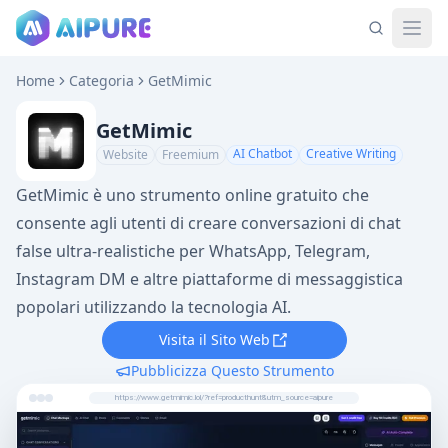
Home
Categoria
GetMimic
GetMimic
AI Chatbot
Creative Writing
Website
Freemium
GetMimic è uno strumento online gratuito che
consente agli utenti di creare conversazioni di chat
false ultra-realistiche per WhatsApp, Telegram,
Instagram DM e altre piattaforme di messaggistica
popolari utilizzando la tecnologia AI.
Visita il Sito Web
Pubblicizza Questo Strumento
https://www.getmimic.lol/?ref=producthunt&utm_source=aipure