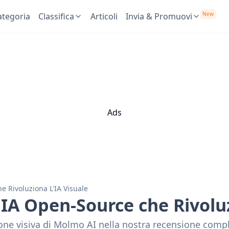
New
ategoria
Classifica
Articoli
Invia & Promuovi
Ads
 Rivoluziona L'IA Visuale
IA Open-Source che Rivoluz
sione visiva di Molmo AI nella nostra recensione co