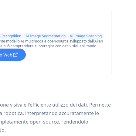
 Recognition
AI Image Segmentation
AI Image Scanning
te modello AI multimodale open-source sviluppato dall'Allen
che può comprendere e interagire con dati visivi, abilitando
e agenti web e robotica.
ito Web
e visiva e l'efficiente utilizzo dei dati. Permette
la robotica, interpretando accuratamente le
completamente open-source, rendendolo
do.