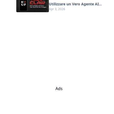
Utilizzare un Vero Agente AI
Apr 3, 2026
"Fai-da-Te" (Aggiornamento
2026)
Ads