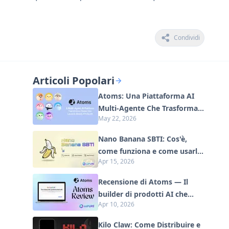
Condividi
Articoli Popolari
Atoms: Una Piattaforma AI
Multi-Agente Che Trasforma
May 22, 2026
le Idee in Prodotti Pronti al
Lancio
Nano Banana SBTI: Cos'è,
come funziona e come usarlo
Apr 15, 2026
nel 2026
Recensione di Atoms — Il
builder di prodotti AI che
Apr 10, 2026
ridefinisce la creazione
digitale nel 2026
Kilo Claw: Come Distribuire e