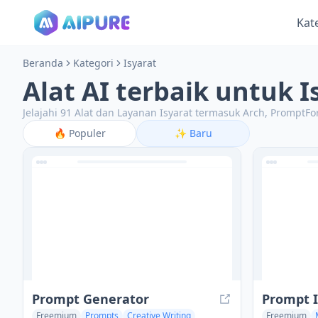
Kat
Beranda
Kategori
Isyarat
Alat AI terbaik untuk I
Jelajahi 91 Alat dan Layanan Isyarat termasuk Arch, PromptFor
🔥
Populer
✨
Baru
Prompt Generator
Prompt I
Freemium
Prompts
Creative Writing
Freemium