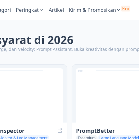
New
egori
Peringkat
Artikel
Kirim & Promosikan
syarat di 2026
ge, dan Velocity: Prompt Assistant.
Buka kreativitas dengan promp
nspector
PromptBetter
Monitor & Log Management
Freemium