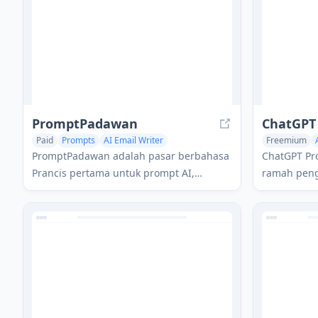
lainnya.
PromptPadawan
ChatGPT 
Paid
Prompts
AI Email Writer
Freemium
AI Script Writing
Writing Assis
PromptPadawan adalah pasar berbahasa
ChatGPT Pro
Prancis pertama untuk prompt AI,
ramah pen
menawarkan pilihan terkurasi dari
teks panja
prompt berkualitas tinggi untuk ChatGPT,
kecil dan d
Midjourney, DALL-E, dan Stable Diffusion.
yang mulus
bahasa lain