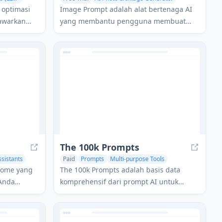
AI Illustration Generator
Prompts
 optimasi
Image Prompt adalah alat bertenaga AI
awarkan
yang membantu pengguna membuat
 nyata dan
deskripsi tekstual yang rinci untuk
 berbagai
menghasilkan gambar AI atau
 respons AI
mengonversi gambar yang ada menjadi
 mirip
prompt deskriptif untuk berbagai model
generasi gambar AI.
The 100k Prompts
ssistants
Paid
Prompts
Multi-purpose Tools
Large Language Models (LLMs)
hrome yang
The 100k Prompts adalah basis data
Anda
komprehensif dari prompt AI untuk
ang teks
ChatGPT, Midjourney, dan alat AI lainnya,
 Anda
menawarkan lebih dari 100.000 prompt
di lebih dari 500 kategori dengan