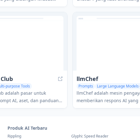
iner, menawarkan kanvas
membantu solopreneur
ial, gaya kustom, dan fitur
menyederhanakan operasi bis
perti pembuatan mockup dan
meningkatkan produktivitas, 
 seni.
mengembangkan usaha merek
efisien.
 Club
llmChef
lti-purpose Tools
Prompts
ub adalah pasar untuk
llmChef adalah mesin pengay
rompt AI, aset, dan panduan
memberikan respons AI yang
ngkatkan produktivitas
tanpa memerlukan pengguna
 AI.
menulis prompt yang sempur
menawarkan lebih dari 100 r
Produk AI Terbaru
akses ke model bahasa terke
Rippling
Glyphi: Speed Reader