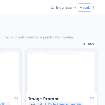
Indonesia
Masuk
t inspiratif untuk berbagai pembuatan konten.
Filter
Image Prompt
Large Language Models (LLMs)
Free Trial
AI Photo & Image Generator