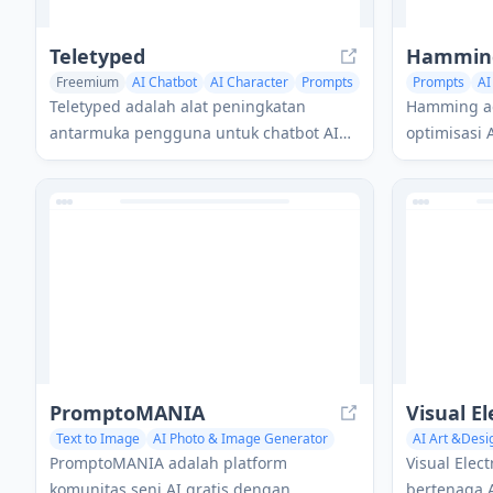
Teletyped
Hammin
Freemium
AI Chatbot
AI Character
Prompts
Prompts
AI
Teletyped adalah alat peningkatan
Hamming ad
antarmuka pengguna untuk chatbot AI
optimisasi
seperti ChatGPT dan Claude,
rekayasa m
menawarkan fitur seperti pencarian teks
dapat diand
penuh, penyimpanan obrolan, dan
dengan lebi
pengaturan yang dapat disesuaikan.
PromptoMANIA
Text to Image
AI Photo & Image Generator
AI Art &Desi
AI Illustration Generator
AI Photo & 
PromptoMANIA adalah platform
Visual Elec
komunitas seni AI gratis dengan
bertenaga 