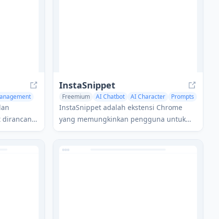
a dengan
pembaruan seumur hidup.
 kustom.
InstaSnippet
 Management
Freemium
AI Chatbot
AI Character
Prompts
dan
InstaSnippet adalah ekstensi Chrome
 dirancang
yang memungkinkan pengguna untuk
derhanakan
merender komponen React interaktif
an
langsung di dalam antarmuka obrolan AI
seperti ChatGPT dan Claude.