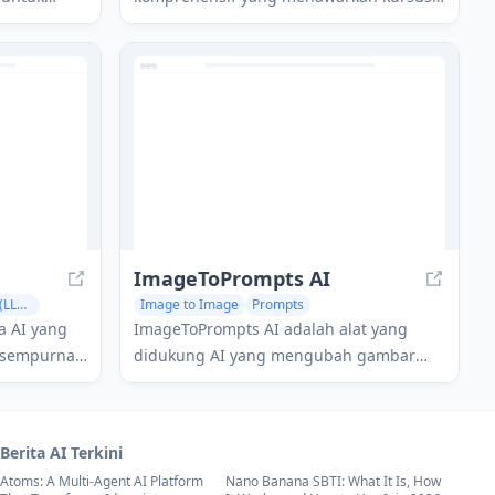
komunitas, dan praktik terbaik untuk
nis mereka,
membangun produk yang didukung AI di
dan
seluruh siklus pengembangan.
a secara
ImageToPrompts AI
Large Language Models (LLMs)
Image to Image
Prompts
a AI yang
ImageToPrompts AI adalah alat yang
 sempurna
didukung AI yang mengubah gambar
 untuk
menjadi prompt teks terperinci untuk
na,
generator gambar AI, memungkinkan
esep dan
pengguna untuk merekreasi atau
Berita AI Terkini
muka.
memodifikasi gambar menggunakan
Atoms: A Multi-Agent AI Platform
Nano Banana SBTI: What It Is, How
deskripsi bahasa alami.