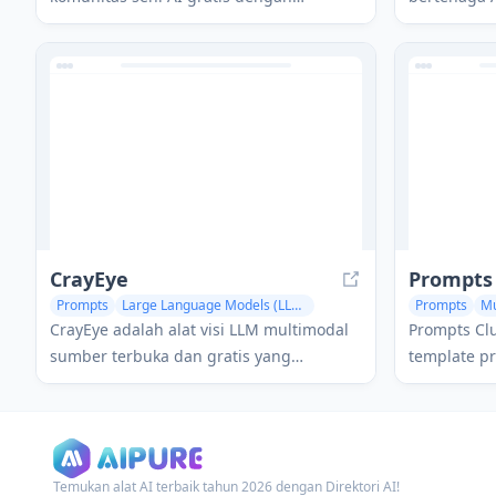
pembuat prompt online yang membantu
untuk desa
pengguna membuat prompt terperinci
kreatif spas
untuk berbagai model difusi teks-ke-
canggih se
gambar.
pengarahan
CrayEye
Prompts
Prompts
Large Language Models (LLMs)
Prompts
Mu
CrayEye adalah alat visi LLM multimodal
Prompts Cl
sumber terbuka dan gratis yang
template p
memungkinkan pengguna untuk
untuk meni
membuat dan berbagi prompt analisis
dengan alat
visual bertenaga AI yang ditingkatkan
dengan konteks dunia nyata dari sensor
Temukan alat AI terbaik tahun 2026 dengan Direktori AI!
perangkat dan API.