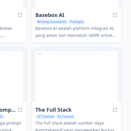
Basebox AI
Writing Assistants
Prompts
bilitas
Basebox AI adalah platform integrasi AI
,
yang aman dan mematuhi GDPR untuk
malkan
perusahaan yang melindungi data
 dengan
rahasia dan pengetahuan perusahaan.
ik kinerja
200+ ChatGPT Mega-Prompts for Solopreneurs
The Full Stack
ls
AI Tutorial
AI Course
Large Language Models (LLMs)
mega-prompt
The Full Stack adalah sumber daya
 untuk
komprehensif yang menawarkan kursus,