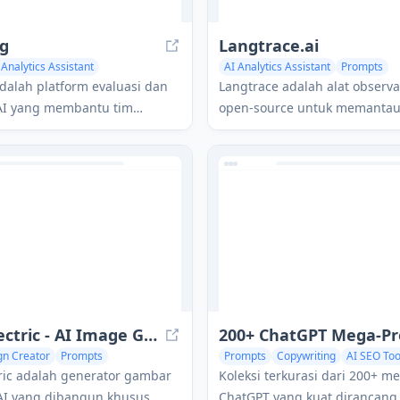
g
Langtrace.ai
 Analytics Assistant
AI Analytics Assistant
Prompts
Large Language Models (LLMs)
Large Language Models (LLMs)
alah platform evaluasi dan
Langtrace adalah alat observa
 AI yang membantu tim
open-source untuk memantau
embangun produk AI yang
mengevaluasi, dan mengopti
alkan dan berkualitas tinggi
aplikasi model bahasa besar
h cepat.
wawasan waktu nyata dan metr
yang rinci.
Visual Electric - AI Image Generator
gn Creator
Prompts
Prompts
Copywriting
AI SEO Too
Image Generator
tric adalah generator gambar
Koleksi terkurasi dari 200+ 
AI yang dibangun khusus
ChatGPT yang kuat dirancang