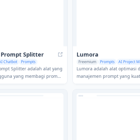
meningkatkan penulisan And
prompt bawaan atau perintah
Prompt Splitter
Lumora
AI Chatbot
Prompts
Freemium
Prompts
AI Project
tants
AI Team Collaboration
mpt Splitter adalah alat yang
Lumora adalah alat optimasi 
gguna yang membagi prompt
manajemen prompt yang kuat
ng menjadi chunk yang lebih
untuk tim agar dapat menye
apat dikelola untuk integrasi
alur kerja AI dan meningkatk
 dengan ChatGPT dan model
kolaborasi.
nya.