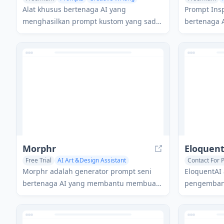
Prompts
Alat khusus bertenaga AI yang
Prompt Insp
menghasilkan prompt kustom yang sadar
bertenaga 
konteks di berbagai domain seperti
pengembang
penulisan, seni, pemasaran, teknologi,
mengoptima
dan bisnis untuk meningkatkan interaksi
melalui ana
dengan model bahasa AI.
komprehens
pengguna, 
Morphr
Eloquen
Free Trial
AI Art &Design Assistant
Contact For P
AI Art &Design Creator
Prompts
Morphr adalah generator prompt seni
EloquentAI 
bertenaga AI yang membantu membuat
pengembang
dan mengoptimalkan prompt untuk
memanfaatk
berbagai platform generasi seni dan
Bahasa Bes
video AI seperti Midjourney, DALL-E, dan
mutakhir ba