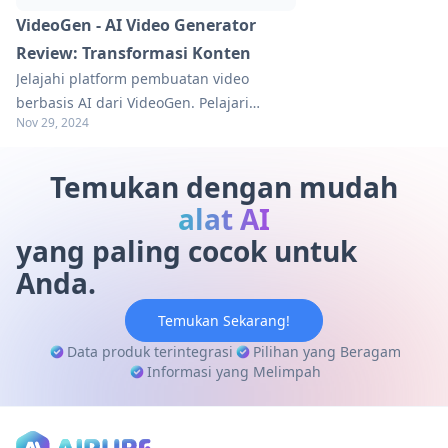
VideoGen - AI Video Generator
Review: Transformasi Konten
Jelajahi platform pembuatan video
berbasis AI dari VideoGen. Pelajari
Nov 29, 2024
bagaimana platform ini memperlancar
produksi, menghemat waktu, dan
meningkatkan engagement. Temukan
Temukan dengan mudah
tips praktis dalam panduan kami.
alat AI
yang paling cocok untuk
Anda.
Temukan Sekarang!
Data produk terintegrasi
Pilihan yang Beragam
Informasi yang Melimpah