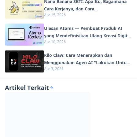
Nano Banana SBTI: Apa Itu, Bagaimana
Cara Kerjanya, dan Cara
Apr 15, 2026
Menggunakannya di Tahun 2026
Ulasan Atoms — Pembuat Produk AI
yang Mendefinisikan Ulang Kreasi Digital
Apr 10, 2026
di Tahun 2026
Kilo Claw: Cara Menerapkan dan
Menggunakan Agen AI "Lakukan-Untuk-
Apr 3, 2026
Anda" Sejati (Pembaruan 2026)
Artikel Terkait