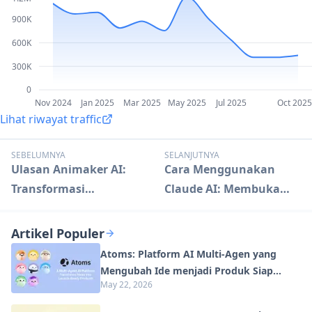
900K
600K
300K
0
Nov 2024
Jan 2025
Mar 2025
May 2025
Jul 2025
Oct 2025
Lihat riwayat traffic
SEBELUMNYA
SELANJUTNYA
Ulasan Animaker AI:
Cara Menggunakan
Transformasi
Claude AI: Membuka
Pembuatan Video
Kemampuan AI Tingkat
dengan AI
Lanjut
Artikel Populer
Atoms: Platform AI Multi-Agen yang
Mengubah Ide menjadi Produk Siap
May 22, 2026
Diluncurkan