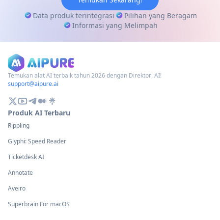
Data produk terintegrasi
Pilihan yang Beragam
Informasi yang Melimpah
Temukan alat AI terbaik tahun 2026 dengan Direktori AI!
support@aipure.ai
Produk AI Terbaru
Rippling
Glyphi: Speed Reader
Ticketdesk AI
Annotate
Aveiro
Superbrain For macOS