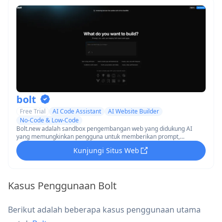
bolt
Free Trial
AI Code Assistant
AI Website Builder
No-Code & Low-Code
Bolt.new adalah sandbox pengembangan web yang didukung AI
yang memungkinkan pengguna untuk memberikan prompt,
menjalankan, mengedit, dan menerapkan aplikasi full-stack
Kunjungi Situs Web
langsung di browser.
Kasus Penggunaan Bolt
Berikut adalah beberapa kasus penggunaan utama