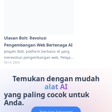
Ulasan Bolt: Revolusi
Pengembangan Web Bertenaga AI
Jelajahi Bolt, platform berbasis AI yang
merevolusi pengembangan web. Pelajari
Oct 9, 2024
bagaimana platform ini memperlancar
pembuatan aplikasi full-stack dalam
peramban. Temukan tips praktis dalam
Temukan dengan mudah
panduan kami.
alat AI
yang paling cocok untuk
Anda.
Temukan Sekarang!