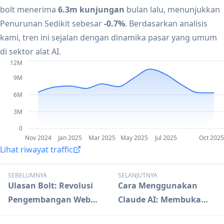
bolt menerima
6.3m kunjungan
bulan lalu, menunjukkan
Penurunan Sedikit sebesar
-0.7%
. Berdasarkan analisis
kami, tren ini sejalan dengan dinamika pasar yang umum
di sektor alat AI.
12M
9M
6M
3M
0
Nov 2024
Jan 2025
Mar 2025
May 2025
Jul 2025
Oct 2025
Lihat riwayat traffic
SEBELUMNYA
SELANJUTNYA
Ulasan Bolt: Revolusi
Cara Menggunakan
Pengembangan Web
Claude AI: Membuka
Bertenaga AI
Kemampuan AI Tingkat