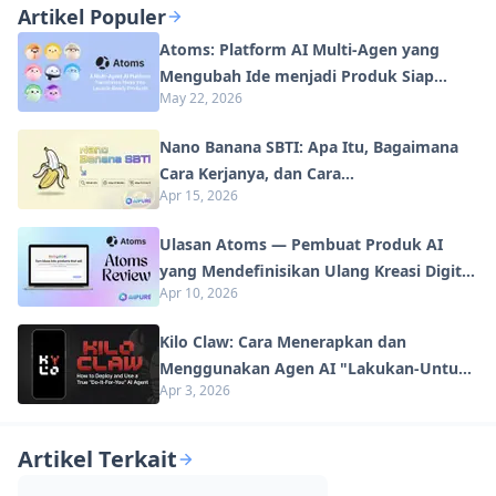
Lanjut
Artikel Populer
Atoms: Platform AI Multi-Agen yang
Mengubah Ide menjadi Produk Siap
May 22, 2026
Diluncurkan
Nano Banana SBTI: Apa Itu, Bagaimana
Cara Kerjanya, dan Cara
Apr 15, 2026
Menggunakannya di Tahun 2026
Ulasan Atoms — Pembuat Produk AI
yang Mendefinisikan Ulang Kreasi Digital
Apr 10, 2026
di Tahun 2026
Kilo Claw: Cara Menerapkan dan
Menggunakan Agen AI "Lakukan-Untuk-
Apr 3, 2026
Anda" Sejati (Pembaruan 2026)
Artikel Terkait