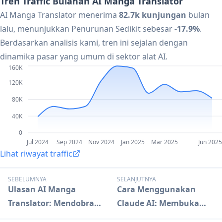
Tren Traffic Bulanan AI Manga Translator
AI Manga Translator menerima
82.7k kunjungan
bulan
lalu, menunjukkan Penurunan Sedikit sebesar
-17.9%
.
Berdasarkan analisis kami, tren ini sejalan dengan
dinamika pasar yang umum di sektor alat AI.
160K
120K
80K
40K
0
Jul 2024
Sep 2024
Nov 2024
Jan 2025
Mar 2025
Jun 2025
Lihat riwayat traffic
SEBELUMNYA
SELANJUTNYA
Ulasan AI Manga
Cara Menggunakan
Translator: Mendobrak
Claude AI: Membuka
Hambatan Bahasa
Kemampuan AI Tingkat