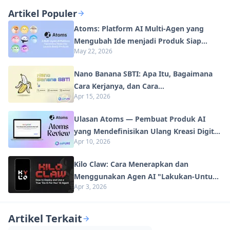
Lanjut
Artikel Populer
Atoms: Platform AI Multi-Agen yang
Mengubah Ide menjadi Produk Siap
May 22, 2026
Diluncurkan
Nano Banana SBTI: Apa Itu, Bagaimana
Cara Kerjanya, dan Cara
Apr 15, 2026
Menggunakannya di Tahun 2026
Ulasan Atoms — Pembuat Produk AI
yang Mendefinisikan Ulang Kreasi Digital
Apr 10, 2026
di Tahun 2026
Kilo Claw: Cara Menerapkan dan
Menggunakan Agen AI "Lakukan-Untuk-
Apr 3, 2026
Anda" Sejati (Pembaruan 2026)
Artikel Terkait