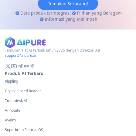
Temukan Sekarang!
Data produk terintegrasi
Pilihan yang Beragam
Informasi yang Melimpah
Temukan alat AI terbaik tahun 2026 dengan Direktori AI!
support@aipure.ai
Produk AI Terbaru
Rippling
Glyphi: Speed Reader
Ticketdesk AI
Annotate
Aveiro
Superbrain For macOS