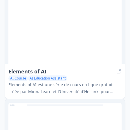
Elements of AI
AI Course
AI Education Assistant
Elements of AI est une série de cours en ligne gratuits
créée par MinnaLearn et l'Université d'Helsinki pour
enseigner les bases de l'IA à un large public sans
nécessiter de compétences complexes en mathématiques
ou en programmation.