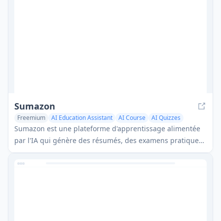
Sumazon
Freemium
AI Education Assistant
AI Course
AI Quizzes
Sumazon est une plateforme d'apprentissage alimentée
par l'IA qui génère des résumés, des examens pratiques,
des quiz et des cartes mémoire à partir de documents et
de vidéos téléchargés.