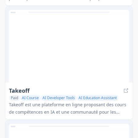
étudiants à étudier plus efficacement et à réussir leurs
examens.
Takeoff
Paid
AI Course
AI Developer Tools
AI Education Assistant
Takeoff est une plateforme en ligne proposant des cours
de compétences en IA et une communauté pour les
développeurs et designers afin de devenir des
utilisateurs d'IA de premier plan.