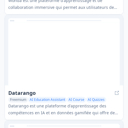
Wonda est une plateforme d'apprentissage et de
collaboration immersive qui permet aux utilisateurs de
créer, partager et accéder facilement à des expériences
interactives 3D et 360° sur différents appareils, y compris
les casques VR, les mobiles, les tablettes et les
ordinateurs de bureau.
Datarango
Freemium
AI Education Assistant
AI Course
AI Quizzes
Datarango est une plateforme d'apprentissage des
compétences en IA et en données gamifiée qui offre des
expériences de résolution de problèmes interactives
axées sur l'industrie.