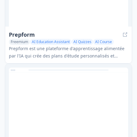
Prepform
Freemium
AI Education Assistant
AI Quizzes
AI Course
Prepform est une plateforme d'apprentissage alimentée
par l'IA qui crée des plans d'étude personnalisés et
optimise l'apprentissage grâce à des recommandations
basées sur les données et à la répétition espacée.