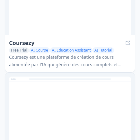
Coursezy
Free Trial
AI Course
AI Education Assistant
AI Tutorial
Coursezy est une plateforme de création de cours
alimentée par l'IA qui génère des cours complets et
personnalisés sur n'importe quel sujet en quelques
minutes, avec des quiz interactifs et un contenu vidéo
optionnel.