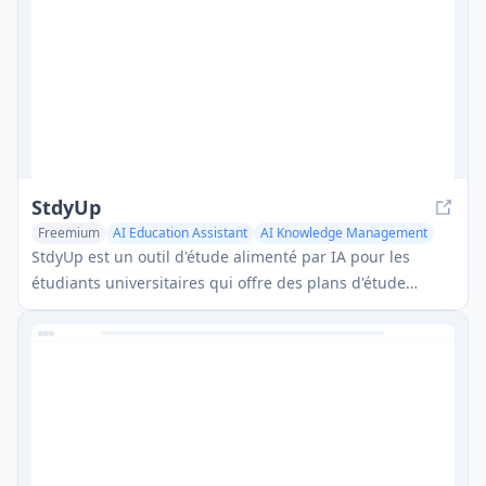
StdyUp
Freemium
AI Education Assistant
AI Knowledge Management
AI Course
StdyUp est un outil d'étude alimenté par IA pour les
étudiants universitaires qui offre des plans d'étude
personnalisés, une prise de notes en temps réel, un suivi
des progrès et une communauté de soutien.