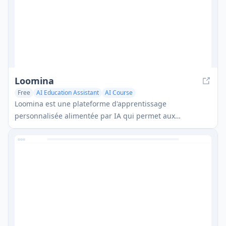
Loomina
Free
AI Education Assistant
AI Course
Loomina est une plateforme d'apprentissage
personnalisée alimentée par IA qui permet aux
utilisateurs de créer des mentors IA personnalisés, de
concevoir des leçons sur mesure et de maîtriser
n'importe quelle compétence grâce à des expériences
d'apprentissage adaptatives.