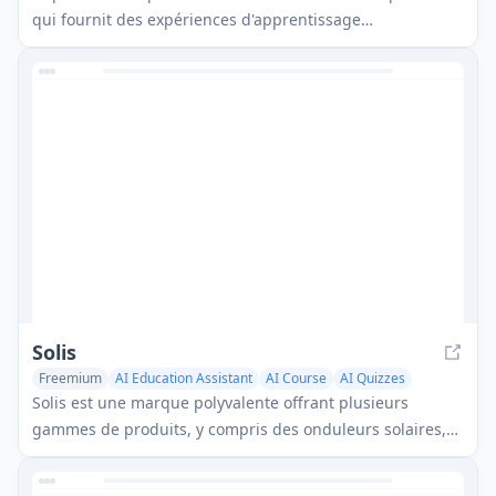
qui fournit des expériences d'apprentissage
personnalisées et des outils d'enseignement alignés avec
les principaux programmes indiens, y compris le CBSE, le
NCERT et le Maharashtra State Board.
Solis
Freemium
AI Education Assistant
AI Course
AI Quizzes
Solis est une marque polyvalente offrant plusieurs
gammes de produits, y compris des onduleurs solaires,
des tracteurs agricoles, des appareils intelligents et des
solutions de technologie éducative, avec un accent sur la