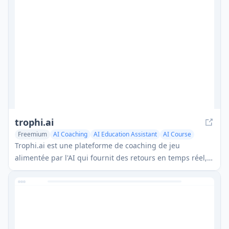
durabilité et l'innovation.
trophi.ai
Freemium
AI Coaching
AI Education Assistant
AI Course
Trophi.ai est une plateforme de coaching de jeu
alimentée par l'AI qui fournit des retours en temps réel,
des conseils personnalisés et un entraînement interactif
pour aider les joueurs à améliorer leurs performances en
course de simulation et dans Rocket League.