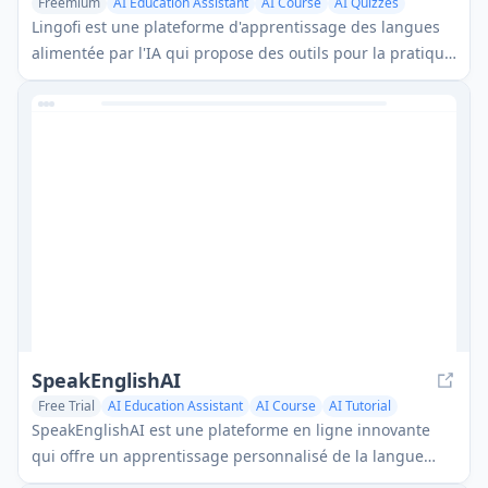
Freemium
AI Education Assistant
AI Course
AI Quizzes
Lingofi est une plateforme d'apprentissage des langues
alimentée par l'IA qui propose des outils pour la pratique
de la lecture, de l'écoute et de la parole afin d'améliorer la
fluidité dans plus de 29 langues.
SpeakEnglishAI
Free Trial
AI Education Assistant
AI Course
AI Tutorial
SpeakEnglishAI est une plateforme en ligne innovante
qui offre un apprentissage personnalisé de la langue
anglaise grâce à un instructeur alimenté par l'IA, des