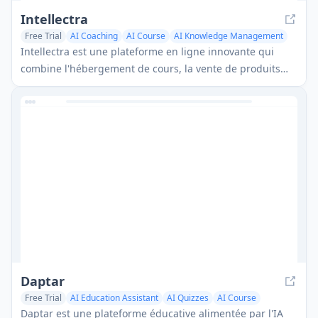
Intellectra
Free Trial
AI Coaching
AI Course
AI Knowledge Management
Intellectra est une plateforme en ligne innovante qui
combine l'hébergement de cours, la vente de produits
numériques et l'engagement communautaire avec des
fonctionnalités alimentées par l'IA dans une interface
cinématographique inspirée des plateformes de
streaming.
Daptar
Free Trial
AI Education Assistant
AI Quizzes
AI Course
Daptar est une plateforme éducative alimentée par l'IA