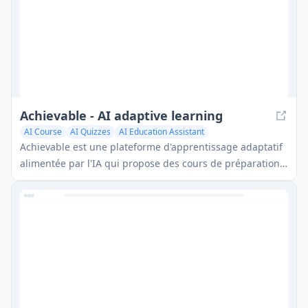
Achievable - AI adaptive learning
AI Course
AI Quizzes
AI Education Assistant
Achievable est une plateforme d'apprentissage adaptatif
alimentée par l'IA qui propose des cours de préparation
aux examens personnalisés avec un contenu en
morceaux, des quiz intelligents et des calendriers d'étude
optimisés.