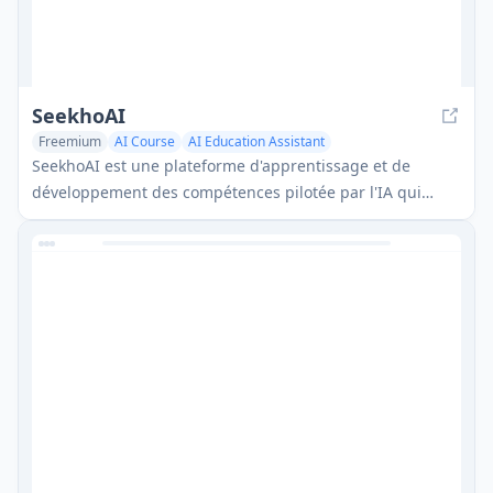
SeekhoAI
Freemium
AI Course
AI Education Assistant
SeekhoAI est une plateforme d'apprentissage et de
développement des compétences pilotée par l'IA qui
transforme le contenu textuel en podcasts dans plusieurs
langues tout en personnalisant l'expérience
d'apprentissage.