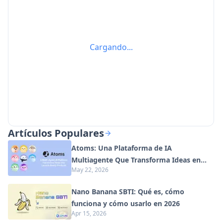
Cargando...
Artículos Populares
Atoms: Una Plataforma de IA
Multiagente Que Transforma Ideas en
May 22, 2026
Productos Listos para Lanzar
Nano Banana SBTI: Qué es, cómo
funciona y cómo usarlo en 2026
Apr 15, 2026