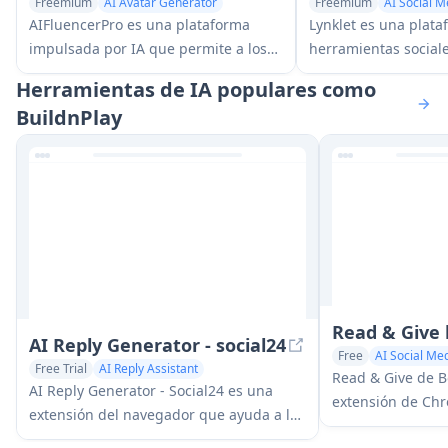
Freemium
AI Avatar Generator
Freemium
AI Social M
AI Social Media Assistant
Multi-purpose Tools
AIFluencerPro es una plataforma
Lynklet es una plat
impulsada por IA que permite a los
herramientas social
usuarios crear influencers de IA
que combina página
Herramientas de IA populares como
fotorrealistas y generar imágenes de
biografía, acortamie
BuildnPlay
IA de alta calidad en minutos
generación de código
utilizando tecnología avanzada de IA
de presentación digi
generativa.
capacidades de aloj
archivos en una solu
Read & Give
AI Reply Generator - social24
Free
AI Social Med
Free Trial
AI Reply Assistant
Read & Give de 
AI Social Media Assistant
AI Reply Generator - Social24 es una
extensión de Chr
extensión del navegador que ayuda a los
para analizar el 
usuarios a generar respuestas de IA