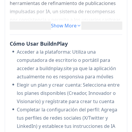
herramientas de refinamiento de publicaciones
impulsadas por IA, un sistema de recompensas
por consistencia y permite a los usuarios rastrear
Show More
su progreso de construcción mientras comparten
en plataformas como Twitter y LinkedIn.
Cómo Usar BuildnPlay
Seguimiento de Progreso y Gamificación:
Acceder a la plataforma: Utiliza una
Rastrear el progreso diario, semanal y mensual
computadora de escritorio o portátil para
con rachas, niveles y un sistema de puntos
acceder a buildnplay.site ya que la aplicación
para mantener la responsabilidad y la
actualmente no es responsiva para móviles
motivación
Elegir un plan y crear cuenta: Selecciona entre
Refinamiento de Publicaciones Impulsado
los planes disponibles (Creador, Innovador o
por IA:
Usar tokens de IA para mejorar y
Visionario) y regístrate para crear tu cuenta
personalizar publicaciones en redes sociales
Completar la configuración del perfil: Agrega
para un mejor compromiso en Twitter y
tus perfiles de redes sociales (X/Twitter y
LinkedIn
LinkedIn) y establece tus instrucciones de IA
Sistema de Recompensas:
Ganar puntos a