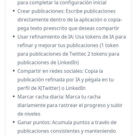
para completar la configuración inicial
través de publicaciones consistentes que se
Crear publicaciones: Escribe publicaciones
pueden canjear por tokens de IA gratuitos
directamente dentro de la aplicación o copia-
Modelo de Pago por Uso:
Precios flexibles sin
pega texto preescrito que deseas compartir
suscripciones - los usuarios solo pagan por los
Usar refinamiento de IA: Usa tokens de IA para
tokens de IA que necesitan
refinar y mejorar tus publicaciones (1 token
Casos de Uso de BuildnPlay
para publicaciones de Twitter, 2 tokens para
Creadores Independientes: Ayudar a los
publicaciones de LinkedIn)
creadores a mantener la consistencia en
Compartir en redes sociales: Copia la
compartir su viaje de construcción mientras
publicación refinada por IA y pégala en tu
crecen su audiencia
perfil de X(Twitter) o LinkedIn
Fundadores de Startups: Permitir a los
Marcar racha diaria: Marca tu racha
fundadores documentar su viaje de startup y
diariamente para rastrear el progreso y subir
construir en público mientras mantienen la
de niveles
responsabilidad
Ganar puntos: Acumula puntos a través de
Creadores de Contenido: Asistir en mantener
publicaciones consistentes y manteniendo
un horario regular de publicación de