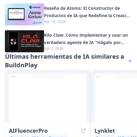
Reseña de Atoms: El Constructor de
Productos de IA que Redefine la Creación
Apr 10, 2026
Digital en 2026
Kilo Claw: Cómo implementar y usar un
verdadero agente de IA "Hágalo por
Apr 3, 2026
usted" (Actualización 2026)
Últimas herramientas de IA similares a
BuildnPlay
AIFluencerPro
Lynklet