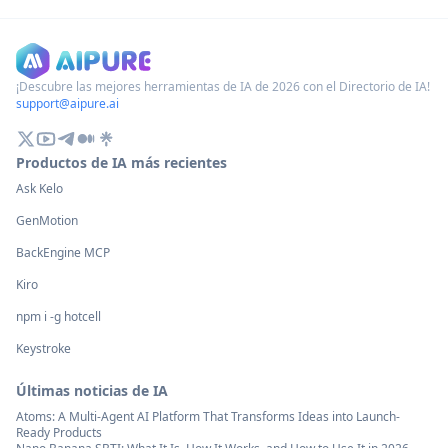
noticias y sugie
inteligentes y personalizadas para
donación caritati
múltiples plataformas de redes sociales,
basadas en los ar
incluyendo Instagram, Facebook, TikTok,
YouTube y LinkedIn, con plantillas de
¡Descubre las mejores herramientas de IA de 2026 con el Directorio de IA!
support@aipure.ai
mensajes personalizadas y una
integración perfecta.
Productos de IA más recientes
Ask Kelo
GenMotion
BackEngine MCP
Kiro
npm i -g hotcell
Keystroke
Últimas noticias de IA
Atoms: A Multi-Agent AI Platform That Transforms Ideas into Launch-
Ready Products