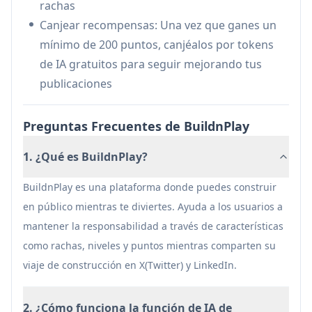
rachas
contenido con publicaciones refinadas por IA
Canjear recompensas: Una vez que ganes un
para un mejor compromiso
mínimo de 200 puntos, canjéalos por tokens
de IA gratuitos para seguir mejorando tus
Ventajas
publicaciones
Sin modelo de suscripción - paga solo por lo
que necesitas
Preguntas Frecuentes de BuildnPlay
Los elementos de gamificación aumentan la
motivación y la consistencia
1. ¿Qué es BuildnPlay?
Asistencia de IA para la optimización de
publicaciones
BuildnPlay es una plataforma donde puedes construir
en público mientras te diviertes. Ayuda a los usuarios a
Desventajas
mantener la responsabilidad a través de características
Actualmente solo compatible con
como rachas, niveles y puntos mientras comparten su
escritorio/portátil
viaje de construcción en X(Twitter) y LinkedIn.
Limitado a las plataformas de Twitter y
LinkedIn
2. ¿Cómo funciona la función de IA de