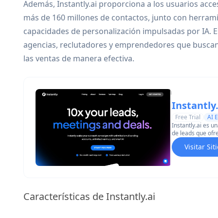
Además, Instantly.ai proporciona a los usuarios acc
más de 160 millones de contactos, junto con herrami
capacidades de personalización impulsadas por IA. Es
agencias, reclutadores y emprendedores que buscan
las ventas de manera efectiva.
Instantly.
Free Trial
AI 
Instantly.ai es 
de leads que ofre
automatizado, op
Visitar Si
para escalar cam
Características de Instantly.ai