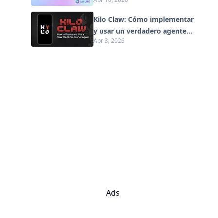
IA que Redefine la Creación
Digital en 2026
Kilo Claw: Cómo implementar
y usar un verdadero agente
Apr 3, 2026
de IA "Hágalo por usted"
(Actualización 2026)
Ads