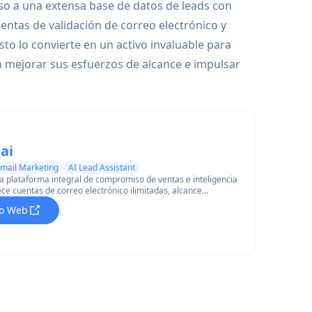
eso a una extensa base de datos de leads con
entas de validación de correo electrónico y
to lo convierte en un activo invaluable para
 mejorar sus esfuerzos de alcance e impulsar
ai
Email Marketing
AI Lead Assistant
una plataforma integral de compromiso de ventas e inteligencia
ce cuentas de correo electrónico ilimitadas, alcance
timización de entregabilidad y funciones impulsadas por IA
tio Web
pañas de correo electrónico en frío.