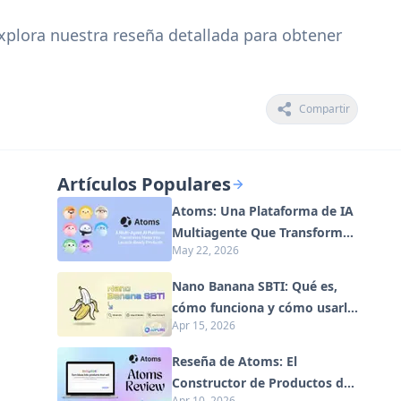
Explora nuestra reseña detallada para obtener
Compartir
Artículos Populares
Atoms: Una Plataforma de IA
Multiagente Que Transforma
May 22, 2026
Ideas en Productos Listos
para Lanzar
Nano Banana SBTI: Qué es,
cómo funciona y cómo usarlo
Apr 15, 2026
en 2026
Reseña de Atoms: El
Constructor de Productos de
Apr 10, 2026