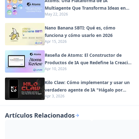
Atoms: Una Plataforma de IA
Multiagente Que Transforma Ideas en
May 22, 2026
Productos Listos para Lanzar
Nano Banana SBTI: Qué es, cómo
funciona y cómo usarlo en 2026
Apr 15, 2026
Reseña de Atoms: El Constructor de
Productos de IA que Redefine la Creación
Apr 10, 2026
Digital en 2026
Kilo Claw: Cómo implementar y usar un
verdadero agente de IA "Hágalo por
Apr 3, 2026
usted" (Actualización 2026)
Artículos Relacionados