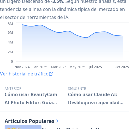
un Ligero Descenso de
-3.5%
. Según nuestro análisis, esta
tendencia se alinea con la dinámica típica del mercado en
el sector de herramientas de IA.
8M
6M
4M
2M
0
Nov 2024
Jan 2025
Mar 2025
May 2025
Jul 2025
Oct 2025
Ver historial de tráfico
ANTERIOR
SIGUIENTE
Cómo usar BeautyCam-
Cómo usar Claude AI:
AI Photo Editor: Guía
Desbloquea capacidades
definitiva
avanzadas de
inteligencia artificial
Artículos Populares