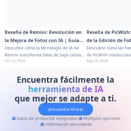
Reseña de Remini: Revolución en
Reseña de PicWish:
la Mejora de Fotos con IA | Guía
de la Edición de F
Descubre cómo la tecnología de IA de
Descubre cómo las he
2024
por IA
Remini transforma fotos de baja calidad
de PicWish revoluciona
Oct 14, 2024
Aug 26, 2024
en impresionantes imágenes HD. Explora
fotos. Explora caracter
características, beneficios y alternativas
alternativas en nuestr
en nuestra guía completa.
¡Mejora tus habilidade
Encuentra fácilmente la
herramienta de IA
que mejor se adapte a ti.
¡Encuentra Ahora!
Datos de productos integrados
Múltiples opciones
Información abundante