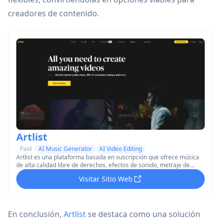
creadores de contenido.
Artlist
Paid
AI Music Generator
AI Video Editing
Artlist es una plataforma basada en suscripción que ofrece música
de alta calidad libre de derechos, efectos de sonido, metraje de
archivo y otros activos digitales para creadores de contenido.
Visitar Sitio Web
En conclusión,
Artlist
se destaca como una solución