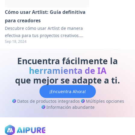
Cómo usar Artlist: Guía definitiva
para creadores
Descubre cómo usar Artlist de manera
efectiva para tus proyectos creativos.
Sep 18, 2024
Aprende consejos, trucos y mejores
prácticas en nuestra guía completa para
creadores de contenido.
Encuentra fácilmente la
herramienta de IA
que mejor se adapte a ti.
¡Encuentra Ahora!
Datos de productos integrados
Múltiples opciones
Información abundante