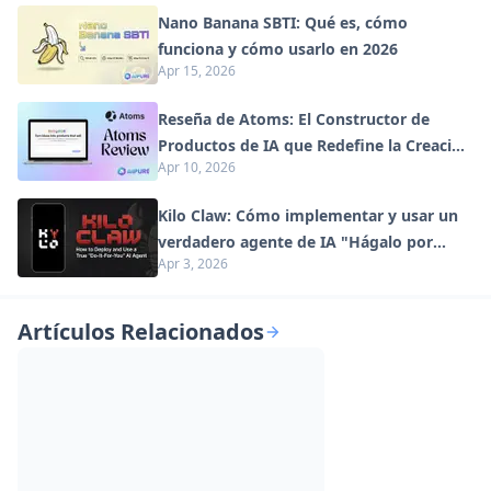
Nano Banana SBTI: Qué es, cómo
funciona y cómo usarlo en 2026
Apr 15, 2026
Reseña de Atoms: El Constructor de
Productos de IA que Redefine la Creación
Apr 10, 2026
Digital en 2026
Kilo Claw: Cómo implementar y usar un
verdadero agente de IA "Hágalo por
Apr 3, 2026
usted" (Actualización 2026)
Artículos Relacionados