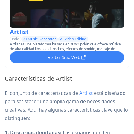
Artlist
Paid
AI Music Generator
AI Video Editing
Artlist es una plataforma basada en suscripción que ofrece música
de alta calidad libre de derechos, efectos de sonido, metraje de
archivo y otros activos digitales para creadores de contenido.
Visitar Sitio Web
Características de Artlist
El conjunto de características de
Artlist
está diseñado
para satisfacer una amplia gama de necesidades
creativas. Aquí hay algunas características clave que lo
distinguen:
1. Descargas ilimitadas:
Los usuarios pueden