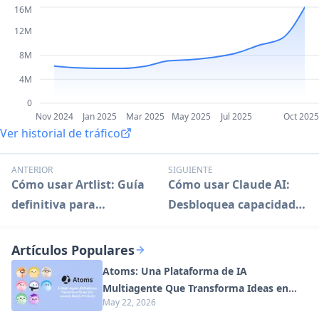
16M
12M
8M
4M
0
Nov 2024
Jan 2025
Mar 2025
May 2025
Jul 2025
Oct 2025
Ver historial de tráfico
ANTERIOR
SIGUIENTE
Cómo usar Artlist: Guía
Cómo usar Claude AI:
definitiva para
Desbloquea capacidades
creadores
avanzadas de
inteligencia artificial
Artículos Populares
Atoms: Una Plataforma de IA
Multiagente Que Transforma Ideas en
May 22, 2026
Productos Listos para Lanzar