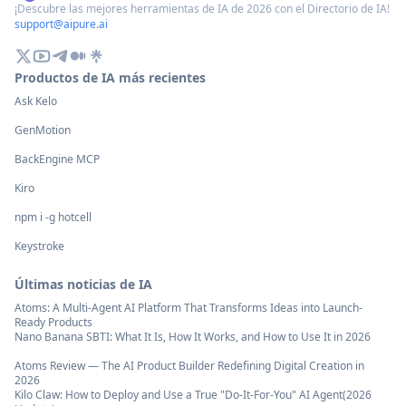
¡Descubre las mejores herramientas de IA de 2026 con el Directorio de IA!
support@aipure.ai
Productos de IA más recientes
Ask Kelo
GenMotion
BackEngine MCP
Kiro
npm i -g hotcell
Keystroke
Últimas noticias de IA
Atoms: A Multi-Agent AI Platform That Transforms Ideas into Launch-
Ready Products
Nano Banana SBTI: What It Is, How It Works, and How to Use It in 2026
Atoms Review — The AI Product Builder Redefining Digital Creation in
2026
Kilo Claw: How to Deploy and Use a True "Do‑It‑For‑You" AI Agent(2026