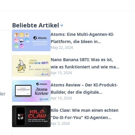
Beliebte Artikel
Atoms: Eine Multi-Agenten-KI-
Plattform, die Ideen in
May 22, 2026
startbereite Produkte
verwandelt
Nano Banana SBTI: Was es ist,
wie es funktioniert und wie man
Apr 15, 2026
es im Jahr 2026 einsetzt
Atoms Review – Der KI-Produkt-
Builder, der die digitale
ler
Apr 10, 2026
Erstellung im Jahr 2026 neu
definiert
Kilo Claw: Wie man einen echten
"Do-It-For-You" KI-Agenten
Apr 3, 2026
bereitstellt und verwendet (2026
Update)