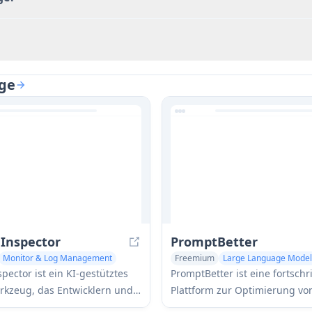
rge
Inspector
PromptBetter
Monitor & Log Management
Freemium
Prompts
pector ist ein KI-gestütztes
PromptBetter ist eine fortschri
rkzeug, das Entwicklern und
Plattform zur Optimierung von
n hilft, ihre LLM-
Prompts, die Echtzeit-Prompt-