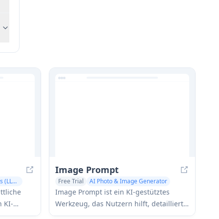
Image Prompt
Large Language Models (LLMs)
Free Trial
AI Photo & Image Generator
AI Illustration Generator
Prompts
ttliche
Image Prompt ist ein KI-gestütztes
 KI-
Werkzeug, das Nutzern hilft, detaillierte
textliche Beschreibungen zur