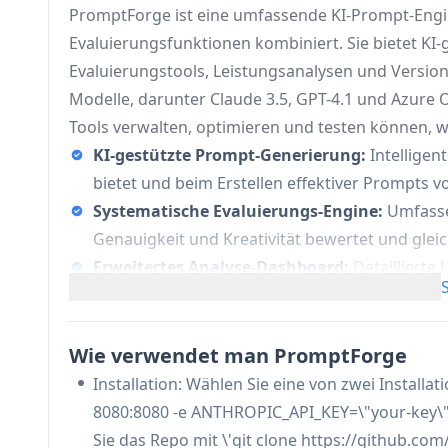
PromptForge ist eine umfassende KI-Prompt-Engi
Evaluierungsfunktionen kombiniert. Sie bietet KI
Evaluierungstools, Leistungsanalysen und Version
Modelle, darunter Claude 3.5, GPT-4.1 und Azure 
Tools verwalten, optimieren und testen können, w
KI-gestützte Prompt-Generierung:
Intellige
bietet und beim Erstellen effektiver Prompts v
Systematische Evaluierungs-Engine:
Umfasse
Genauigkeit und Kreativität bewertet und glei
Erweitertes Analyse-Dashboard:
Detailliert
umfassender Prompt-Evaluierungsbewertung u
Prompt-Management-System:
Organisierte B
Ausführungshistorie und Import-/Exportfunkt
Wie verwendet man PromptForge
Installation: Wählen Sie eine von zwei Installa
Anwendungsfälle von PromptForge
8080:8080 -e ANTHROPIC_API_KEY=\"your-key\" p
Enterprise KI-Entwicklung: Teams können syst
Sie das Repo mit \'git clone https://github.com