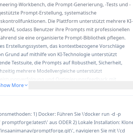
neering-Workbench, die Prompt-Generierung, -Tests und -
-gestützte Prompt-Erstellung, systematische
skontrollfunktionen. Die Plattform unterstützt mehrere KI-
OpenAI, sodass Benutzer ihre Prompts mit professionellen
ährend sie eine organisierte Prompt-Bibliothek pflegen.
ntes Erstellungssystem, das kontextbezogene Vorschläge
on Grund auf mithilfe von KI-Technologie unterstützt
nde Testsuite, die Prompts auf Robustheit, Sicherheit,
chzeitig mehrere Modellvergleiche unterstützt
e Leistungsverfolgung und Optimierungsfeedback mit
Show More
nd Best-Practice-Validierung
ibliothek mit Suchfunktion, Tagging-System, vollständiger
ionen
tionsmethoden: 1) Docker: Führen Sie \'docker run -d -p
romptforge:latest\' aus ODER 2) Lokale Installation: Klon
ematisch hochwertige Prompts für KI-
/insaanimanav/promptforge.git\', navigieren Sie mit \'cd