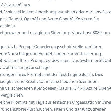
l- und Zusammenarbeitsfunktionen entwickeln, testen un
'./start.sh\' aus
API-Schlüssel in den Umgebungsvariablen oder der .env-Date
ie Effektivität von Prompts analysieren, vergleichende
pic (Claude), OpenAI und Azure OpenAI. Kopieren Sie
rchführen und Ergebnisse systematisch dokumentieren
el hinzu.
 Prompts entwickeln und optimieren, um konsistente,
 Webbrowser und navigieren Sie zu http://localhost:8080, um
nd gleichzeitig eine Bibliothek bewährter Vorlagen zu pfleg
 Prompts gründlich auf Verzerrungen, Widerstandsfähigkeit
-gestützte Prompt-Generierungsschnittstelle, um Ihren
n, bevor sie bereitgestellt werden
ligente Vorschläge und Empfehlungen zur Verbesserung.
etools, um Ihren Prompt zu bewerten. Das System prüft au
ineering-Tools
nd Optimierungsvorschläge.
le
rtungen Ihres Prompts mit der Test-Engine durch. Dies
luierung
nauigkeit und Kreativität in verschiedenen Szenarien.
mit verschiedenen KI-Modellen (Claude, GPT-4, Azure OpenAI
 vergleichen
e, was kostspielig sein kann
reiche Prompts mit Tags zur einfachen Organisation in Ihre
hrungshistorie durchsuchen, filtern und darauf zugreifen.