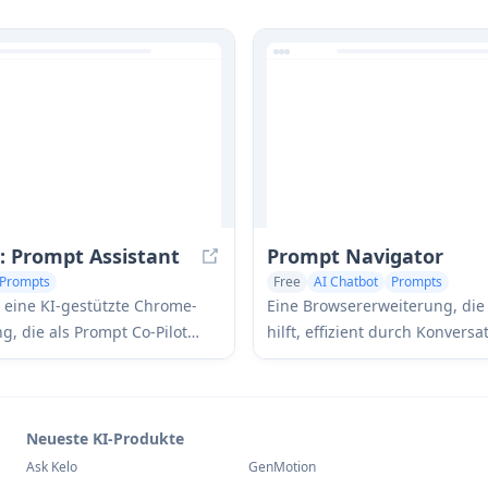
onen durch umfassende
Optimierung und
lysen, Einblicke in das
Modellwechselmöglichkeiten 
halten und ethische
mehrere GPT-Modelle hinweg 
terung zu optimieren.
10x bessere, menschenähnlich
Antworten zu liefern.
y: Prompt Assistant
Prompt Navigator
Prompts
Free
AI Chatbot
Prompts
st eine KI-gestützte Chrome-
Eine Browsererweiterung, die
g, die als Prompt Co-Pilot
hilft, effizient durch Konversa
 um unklare Anweisungen
KI-Plattformen wie ChatGPT, G
optimierte, KI-fähige Prompts
Gemini, Claude und DeepSeek
hiedene LLM-Plattformen wie
navigieren, indem sie schnell
Claude und DeepSeek
auf frühere Prompts und Ant
Neueste KI-Produkte
eln.
bietet.
Ask Kelo
GenMotion