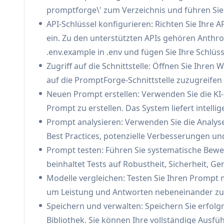
Produktionsanwendungen mit Versionskontrol
promptforge\' zum Verzeichnis und führen Sie \
pflegen
API-Schlüssel konfigurieren: Richten Sie Ihre 
Forschung und Wissenschaft: Forscher können d
ein. Zu den unterstützten APIs gehören Anthro
Studien über verschiedene Modelle hinweg du
.env.example in .env und fügen Sie Ihre Schlüss
Content-Erstellung: Content-Ersteller können
Zugriff auf die Schnittstelle: Öffnen Sie Ihren
qualitativ hochwertige Inhalte zu generieren u
auf die PromptForge-Schnittstelle zuzugreifen
KI-Sicherheitstests: Sicherheitsteams können
Neuen Prompt erstellen: Verwenden Sie die KI
gegen schädliche Inhalte und GrenzfÃ¤lle teste
Prompt zu erstellen. Das System liefert intel
Vorteile
Prompt analysieren: Verwenden Sie die Analys
Umfassende Suite professioneller Prompt-Eng
Best Practices, potenzielle Verbesserungen u
Unterstützung für mehrere führende KI-Model
Prompt testen: Führen Sie systematische Bewe
Starker Fokus auf systematische Tests und Eva
beinhaltet Tests auf Robustheit, Sicherheit, Ge
Modelle vergleichen: Testen Sie Ihren Prompt 
Nachteile
um Leistung und Antworten nebeneinander zu
Benötigt API-Schlüssel für verschiedene Modell
Speichern und verwalten: Speichern Sie erfolg
Kann für Anfänger eine steile Lernkurve haben
Bibliothek. Sie können Ihre vollständige Ausfü