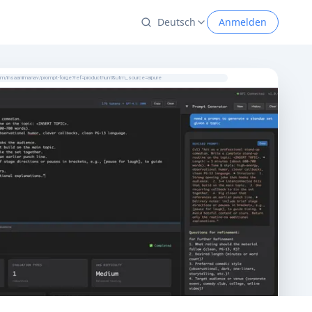
Deutsch
Anmelden
com/insaanimanav/prompt-forge?ref=producthunt&utm_source=aipure