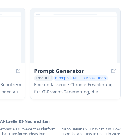
Generierung von KI-Bildern zu erstellen
über
oder vorhandene Bilder in
bietet, um
beschreibende Prompts für
ere KI-
verschiedene KI-Bilderzeugungsmodelle
umzuwandeln.
Prompt Generator
Free Trial
Prompts
Multi-purpose Tools
 Benutzern
Eine umfassende Chrome-Erweiterung
tionen auf
für KI-Prompt-Generierung, die
rok,
Benutzern hilft, optimierte Prompts für
 zu
verschiedene KI-Modelle wie ChatGPT,
en Zugriff
Claude, Midjourney und mehr zu
worten
erstellen, mit Funktionen für die Text-,
Aktuelle KI-Nachrichten
Bild- und Videogenerierung.
Atoms: A Multi-Agent AI Platform
Nano Banana SBTI: What It Is, How
That Transforms Ideas into
It Works, and How to Use It in 2026