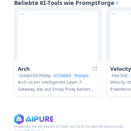
Beliebte KI-Tools wie PromptForge
Schreiben, Kunst, Marketing,
Interakti
Technologie und Geschäft generiert, um
Eingabeana
die Interaktionen mit KI-
Nutzerver
Sprachmodellen zu verbessern.
Inhaltsfil
Arch
Velocit
Contact For Pricing
AI Chatbot
Prompts
Free Trial
Arch ist ein intelligentes Layer-7-
Velocity i
Gateway, das auf Envoy Proxy basiert
Erweiterun
und eine sichere Handhabung, robuste
fungiert,
Beobachtbarkeit und nahtlose
sofort in 
Integration von Eingabeaufforderungen
für versc
mit APIs für den Aufbau schneller,
ChatGPT, 
robuster und personalisierter KI-
umzuwand
Entdecken Sie die besten KI-Tools von 2026 mit dem KI-Verzeichnis!