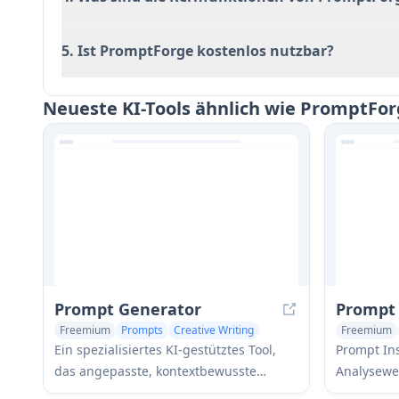
5. Ist PromptForge kostenlos nutzbar?
Neueste KI-Tools ähnlich wie PromptFo
Prompt Generator
Prompt 
Freemium
Prompts
Creative Writing
Freemium
Prompts
Ein spezialisiertes KI-gestütztes Tool,
Prompt Ins
das angepasste, kontextbewusste
Analysewe
Prompts in mehreren Bereichen wie
Unternehme