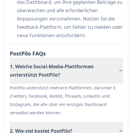
das Dashboard, um Ihre geplanten Beiträge zu
Nachteile
überwachen und alle erforderlichen
Push-Benachrichtigungsfunktion noch in
Anpassungen vorzunehmen. Nutzen Sie die
Entwicklung
Feedback-Plattform, um Fehler zu melden oder
Derzeit auf sechs soziale Plattformen
neue Funktionen anzufordern.
beschränkt
Einige erweiterte Funktionen sind nur in
PostPilo FAQs
höherwertigen Plänen verfügbar
1. Welche Social-Media-Plattformen
unterstützt PostPilo?
PostPilo unterstützt mehrere Plattformen, darunter X
(Twitter), Facebook, Reddit, Threads, LinkedIn und
Instagram, die alle über ein einziges Dashboard
verwaltet werden können.
2. Wie viel kostet PostPilo?