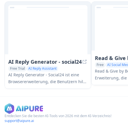
hochwertige KI-Bilder mit
und Datei-Hosting-F
fortschrittlicher generativer KI-
einer umfassenden 
Technologie zu generieren.
kombiniert.
Read & Give
AI Reply Generator - social24
Free
AI Social Med
Free Trial
AI Reply Assistant
Read & Give by B
AI Social Media Assistant
AI Reply Generator - Social24 ist eine
Erweiterung, die
Browsererweiterung, die Benutzern hilft,
Nachrichteninhal
intelligente, personalisierte KI-
und relevante S
Antworten für mehrere Social-Media-
basierend auf de
Plattformen wie Instagram, Facebook,
Artikeln vorzusc
TikTok, YouTube und LinkedIn mit
benutzerdefinierten Prompt-Vorlagen
Entdecken Sie die besten KI-Tools von 2026 mit dem KI-Verzeichnis!
support@aipure.ai
und nahtloser Integration zu