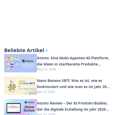
Beliebte Artikel
Atoms: Eine Multi-Agenten-KI-Plattform,
die Ideen in startbereite Produkte
May 22, 2026
verwandelt
Nano Banana SBTI: Was es ist, wie es
funktioniert und wie man es im Jahr 2026
Apr 15, 2026
einsetzt
Atoms Review – Der KI-Produkt-Builder,
der die digitale Erstellung im Jahr 2026
Apr 10, 2026