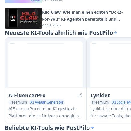
neu definiert
Kilo Claw: Wie man einen echten "Do-It-
For-You" KI-Agenten bereitstellt und
Apr 3, 2026
verwendet (2026 Update)
Neueste KI-Tools ähnlich wie PostPilo
AIFluencerPro
Lynklet
Freemium
AI Avatar Generator
Freemium
AI Social M
AI Social Media Assistant
Multi-purpose Tools
AIFluencerPro ist eine KI-gestützte
Lynklet ist eine All-
Plattform, die es Nutzern ermöglicht,
für soziale Tools, die
fotorealistische KI-Influencer zu
URL-Verkürzung, QR
Beliebte KI-Tools wie PostPilo
erstellen und in wenigen Minuten
Generierung, digital