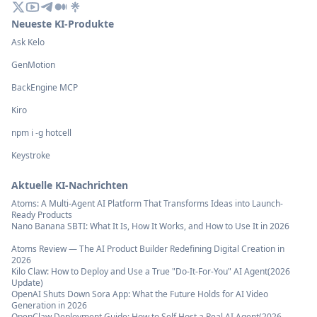
generieren.
Neueste KI-Produkte
Ask Kelo
GenMotion
BackEngine MCP
Kiro
npm i -g hotcell
Keystroke
Aktuelle KI-Nachrichten
Atoms: A Multi-Agent AI Platform That Transforms Ideas into Launch-
Ready Products
Nano Banana SBTI: What It Is, How It Works, and How to Use It in 2026
Atoms Review — The AI Product Builder Redefining Digital Creation in
2026
Kilo Claw: How to Deploy and Use a True "Do‑It‑For‑You" AI Agent(2026
Update)
OpenAI Shuts Down Sora App: What the Future Holds for AI Video
Generation in 2026
OpenClaw Deployment Guide: How to Self Host a Real AI Agent(2026