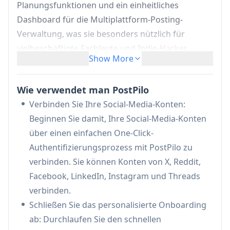
Planungsfunktionen und ein einheitliches
Dashboard für die Multiplattform-Posting-
Verwaltung, was sie besonders nützlich für
vielbeschäftigte Fachleute und Indie-Hacker
Show More
macht, die eine aktive Social-Media-Präsenz
aufrechterhalten müssen, während sie andere
Wie verwendet man PostPilo
Verantwortlichkeiten wahrnehmen.
Verbinden Sie Ihre Social-Media-Konten:
KI-gestützte Inhaltserstellung:
Generieren
Beginnen Sie damit, Ihre Social-Media-Konten
und verfeinern Sie Social-Media-Beiträge
über einen einfachen One-Click-
mithilfe von KI-Technologie, um das
Authentifizierungsprozess mit PostPilo zu
Engagement zu maximieren und eine
verbinden. Sie können Konten von X, Reddit,
konsistente Inhaltsqualität sicherzustellen
Facebook, LinkedIn, Instagram und Threads
Intelligentes Planungssystem:
Planen Sie
verbinden.
Beiträge im Voraus mit optimalen Timing-
Schließen Sie das personalisierte Onboarding
Vorschlägen und automatisierter
ab: Durchlaufen Sie den schnellen
Veröffentlichung auf mehreren Plattformen