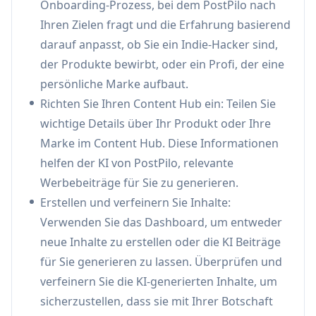
Onboarding-Prozess, bei dem PostPilo nach
Content Hub:
Zentralisiertes Dashboard, in
Ihren Zielen fragt und die Erfahrung basierend
dem Benutzer Markeninformatioen hochladen
darauf anpasst, ob Sie ein Indie-Hacker sind,
und KI-gestützte Werbeinhaltsvorschläge
der Produkte bewirbt, oder ein Profi, der eine
erhalten können
persönliche Marke aufbaut.
Multiplattform-Integration:
Verwalten und
Richten Sie Ihren Content Hub ein: Teilen Sie
veröffentlichen Sie Inhalte nahtlos über sechs
wichtige Details über Ihr Produkt oder Ihre
wichtige Social-Media-Plattformen von einem
Marke im Content Hub. Diese Informationen
einzigen Dashboard aus
helfen der KI von PostPilo, relevante
Anwendungsfälle von PostPilo
Werbebeiträge für Sie zu generieren.
Indie Hacker Produktwerbung: Unternehmer
Erstellen und verfeinern Sie Inhalte:
können ihre Produktwerbung über mehrere
Verwenden Sie das Dashboard, um entweder
soziale Plattformen automatisieren und sich
neue Inhalte zu erstellen oder die KI Beiträge
gleichzeitig auf die Kerngeschäftsaktivitäten
für Sie generieren zu lassen. Überprüfen und
konzentrieren
verfeinern Sie die KI-generierten Inhalte, um
Aufbau einer persönlichen Marke: Fachleute
sicherzustellen, dass sie mit Ihrer Botschaft
mit 9-to-5-Jobs können eine aktive Social-