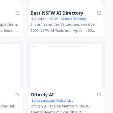
Best NSFW AI Directory
Freemium
NSFW
AI Tools Directory
 Assistant
AI Chatbot
hplattform,
Ein umfassendes Verzeichnis von über
zu finden,
1000 NSFW-AI-Tools und -Apps in 30
fnissen
Kategorien, einschließlich AI-virtueller
Geliebter und mehr.
Officely AI
Large Language Models (LLMs)
AI Customer Service Assistant
AI Chatbot
Online-Hub
Officely AI ist eine Plattform, die KI-
Agententeams mit Zugriff auf