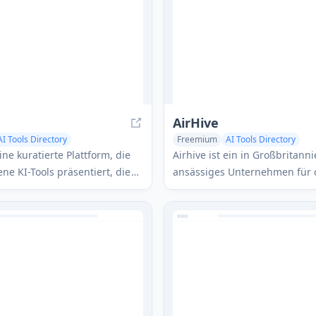
AirHive
AI Tools Directory
Freemium
AI Tools Directory
ty Tools
AI Education Assistant
 eine kuratierte Plattform, die
Airhive ist ein in Großbritann
ne KI-Tools präsentiert, die
ansässiges Unternehmen für 
 Benutzererfahrungen
Luftabscheidung (DAC), das
 werden.
kostengünstige, energieeffizi
Technologien entwickelt, um
Kohlendioxid schnell und in 
Maßstab aus der Atmosphäre
entfernen.