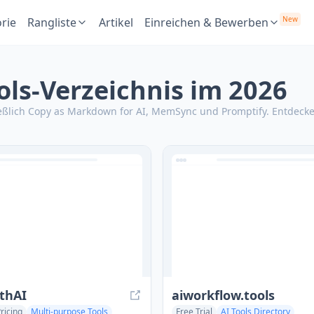
New
rie
Rangliste
Artikel
Einreichen & Bewerben
ools-Verzeichnis im 2026
ließlich Copy as Markdown for AI, MemSync und Promptify.
Entdecken
thAI
aiworkflow.tools
ricing
Multi-purpose Tools
Free Trial
AI Tools Directory