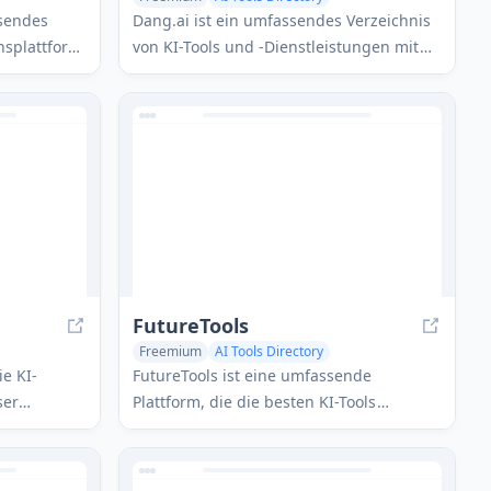
ssendes
Dang.ai ist ein umfassendes Verzeichnis
hsplattform,
von KI-Tools und -Dienstleistungen mit
über 5000 KI-Tools in verschiedenen
tiert, um
Kategorien.
Prozesse zu
tät zu
FutureTools
Freemium
AI Tools Directory
AI Productivity Tools
AI Developer Tools
ie KI-
FutureTools ist eine umfassende
ser
Plattform, die die besten KI-Tools
nen Tools
sammelt, organisiert und präsentiert, um
ützt.
den Nutzern zu helfen, modernste
Technologie zu nutzen und ihre