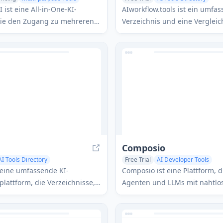
Large Language Models (LLMs)
No-Code & Low-Code
 ist eine All-in-One-KI-
AIworkflow.tools ist ein umfa
ctory
Workflow & SOP Management
 die den Zugang zu mehreren
Verzeichnis und eine Vergleic
KI-Modellen wie ChatGPT,
die die besten AI-Workflow-
ini und Stable Diffusion über
Automatisierungstools präsen
tliche Benutzeroberfläche für
Unternehmen zu helfen, ihre 
erstellung, Bildgenerierung
optimieren und die Produktivi
ivitätssteigerung ermöglicht.
steigern.
Composio
AI Tools Directory
Free Trial
AI Developer Tools
 Assistant
AI Podcast Assistant
Large Language Models (LLMs)
t eine umfassende KI-
Composio ist eine Plattform, d
AI Tools Directory
lattform, die Verzeichnisse,
Agenten und LLMs mit nahtlo
nd Tools anbietet, um
Integration zu über 150 exter
zu helfen, KI-Technologien in
über Funktionsaufrufe unterst
nen Branchen zu nutzen.