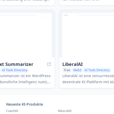
KI-Tools im Internet,
Technologiedienstleistungen, 
ich Bilderzeugern,
umfassende Plattform bietet, 
stenten und KI-Detektoren.
Tools, Eingabeaufforderunge
Plugins zu finden, zu verglei
nutzen.
ext Summarizer
LiberalAI
AI Tools Directory
Free
Web3
AI Tools Directory
Summarizer ist ein WordPress-
LiberalAI ist eine zensurresis
künstliche Intelligenz nutzt,
dezentrale KI-Plattform mit el
 einem Klick prägnante
Rechenleistung zum Erstellen
ssungen von Blogposts und
Zugreifen auf KI-Modelle, die
tomatisch zu generieren.
abgeschaltet werden können.
Neueste KI-Produkte
CoachAI
MascotAI