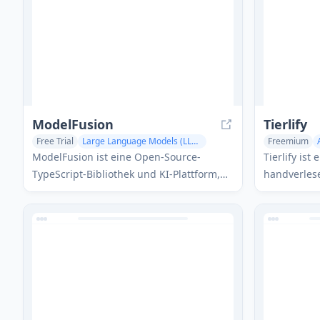
ergänzt durch Plugins und
personalisierte Erinnerungsfunktionen.
ModelFusion
Tierlify
Free Trial
Large Language Models (LLMs)
Freemium
AI Developer Tools
AI Tools Directory
AI Productivi
ModelFusion ist eine Open-Source-
Tierlify ist
TypeScript-Bibliothek und KI-Plattform,
handverlese
die eine einheitliche API für die
von echten
Integration mehrerer KI-Modelle in
unterstützt
Anwendungen bereitstellt und
Textgenerierung, Bildverarbeitung und
mehr unterstützt.