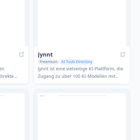
Fähigkeiten zu verbessern.
Jynnt
Freemium
AI Tools Directory
Large Language Models (LLMs)
ien
Jynnt ist eine vielseitige KI-Plattform, die
direkte
Zugang zu über 100 KI-Modellen mit
einer effizienten, leichten
ente
Benutzeroberfläche und unbegrenzter
Nutzung bietet.
großem
 zu