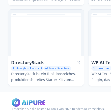
das die vorläufigen Kapazitäten der
der besten 
Datenbank anzeigt, um Entwicklern zu
einschließl
helfen, die Nutzung und Leistung zu
Schreibassi
optimieren.
DirectoryStack
WP AI T
AI Analytics Assistant
AI Tools Directory
Summarizer
AI Advertising Assistant
DirectoryStack ist ein funktionsreiches,
WP AI Text 
produktionsbereites Starter-Kit zum
Plugin, das 
Aufbau von umsatzgenerierenden
um mit nur
Verzeichnisgeschäften mit Next.js 14, das
Zusammenfa
KI-gestützte Inhaltserstellung,
Artikeln au
anpassbare Komponenten und
Entdecken Sie die besten KI-Tools von 2026 mit dem KI-Verzeichnis!
umfassende Admin-Tools bietet.