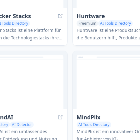
cker Stacks
Huntware
I Tools Directory
Freemium
AI Tools Directory
ty Tools
AI Social Media Assistant
AI Productivity Tools
AI Education
 Stacks ist eine Plattform für
Huntware ist eine Produktsuc
 die Technologiestacks ihrer
die Benutzern hilft, Produkte 
 präsentieren und Tools zu
die am besten zu ihren Bedür
die von anderen Indie-
passen.
rwendet werden, um
 Projekte zu erstellen.
undAI
MindPlix
ctory
AI Detector
AI Tools Directory
etector
AI ist ein umfassendes
MindPlix ist ein innovativer 
r Entdeckung und Nutzung
für Anbieter von KI-