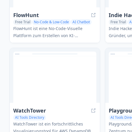
FlowHunt
Indie Ha
Free Trial
No-Code & Low-Code
AI Chatbot
Free Trial
A
AI Tools Directory
AI Productivi
FlowHunt ist eine No-Code-Visuelle
Indie Hacker
Plattform zum Erstellen von KI-
Gründer, um
gesteuerten Chatbots und Tools mit
Produkte zu
anpassbaren Flows und Vorlagen.
entdecken, 
Hackern ve
erfolgreiche
WatchTower
Playgro
AI Tools Directory
AI Tools Dire
AI Content D
WatchTower ist ein fortschrittliches
Playground
Visualisierungstool für AWS DynamoDB,
Zentrum zu