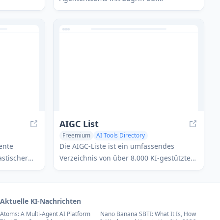
der eine
verschiedene LLM-Modelle erstellt, um
um KI-
Geschäftsprozesse zu automatisieren
n und
und sich mit Tools wie Zendesk, Intercom,
chen und zu
WhatsApp und Websites zu integrieren.
AIGC List
Freemium
AI Tools Directory
Multi-purpose Tools
tente
Die AIGC-Liste ist ein umfassendes
astischer
Verzeichnis von über 8.000 KI-gestützten
 und
Tools und Anwendungen in
 niemals
verschiedenen Kategorien, das den
Nutzern eine einfache Möglichkeit bietet,
Aktuelle KI-Nachrichten
die neuesten KI-Technologien zu
Atoms: A Multi-Agent AI Platform
Nano Banana SBTI: What It Is, How
entdecken und zu erkunden.