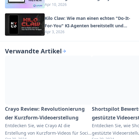
Apr 10, 2026
neu definiert
Kilo Claw: Wie man einen echten "Do-It-
For-You" KI-Agenten bereitstellt und
Apr 3, 2026
verwendet (2026 Update)
Verwandte Artikel
Crayo Review: Revolutionierung
Shortspilot Bewert
der Kurzform-Videoerstellung
gestützte Videoers
Entdecken Sie, wie Crayo AI die
Entdecken Sie, wie Shor
soziale Medien
Erstellung von Kurzform-Videos für Social
gestützte Videoerstell