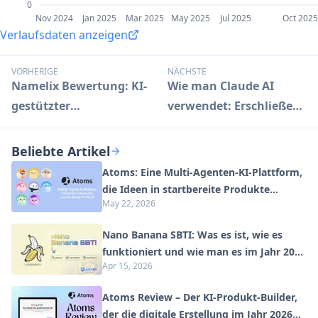
0
Nov 2024
Jan 2025
Mar 2025
May 2025
Jul 2025
Oct 2025
Verlaufsdaten anzeigen
VORHERIGE
NÄCHSTE
Namelix Bewertung: KI-
Wie man Claude AI
gestützter
verwendet: Erschließen
Unternehmensnamengenerator
Sie fortschrittliche KI-
Fähigkeiten
Beliebte Artikel
Atoms: Eine Multi-Agenten-KI-Plattform,
die Ideen in startbereite Produkte
May 22, 2026
verwandelt
Nano Banana SBTI: Was es ist, wie es
funktioniert und wie man es im Jahr 2026
Apr 15, 2026
einsetzt
Atoms Review – Der KI-Produkt-Builder,
der die digitale Erstellung im Jahr 2026