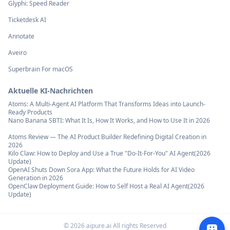
Glyphi: Speed Reader
Ticketdesk AI
Annotate
Aveiro
Superbrain For macOS
Aktuelle KI-Nachrichten
Atoms: A Multi-Agent AI Platform That Transforms Ideas into Launch-
Ready Products
Nano Banana SBTI: What It Is, How It Works, and How to Use It in 2026
Atoms Review — The AI Product Builder Redefining Digital Creation in
2026
Kilo Claw: How to Deploy and Use a True "Do‑It‑For‑You" AI Agent(2026
Update)
OpenAI Shuts Down Sora App: What the Future Holds for AI Video
Generation in 2026
OpenClaw Deployment Guide: How to Self Host a Real AI Agent(2026
Update)
©
2026
aipure.ai All rights Reserved