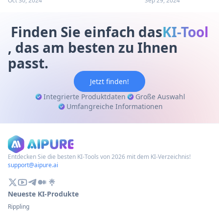
Oct 30, 2024
Sep 29, 2024
Media vereinfacht. Erkunden Sie
Medien revolutioniert
Funktionen, Vorteile und Alternativen in
Funktionen, Vorteile u
unserem umfassenden Leitfaden.
unserem umfassenden 
Finden Sie einfach das
KI-Tool
, das am besten zu Ihnen
passt.
Jetzt finden!
Integrierte Produktdaten
Große Auswahl
Umfangreiche Informationen
Entdecken Sie die besten KI-Tools von 2026 mit dem KI-Verzeichnis!
support@aipure.ai
Neueste KI-Produkte
Rippling