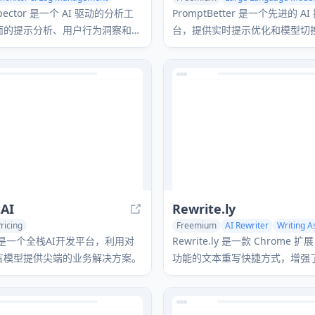
Prompts
nspector 是一个 AI 驱动的分析工
PromptBetter 是一个先进的 A
面的提示分析、用户行为洞察和道
台，提供实时提示优化和模型切
，帮助开发人员和企业优化他们的
个 GPT 模型提供 10 倍更好、更
回应。
tAI
Rewrite.ly
ricing
Freemium
AI Rewriter
Writing A
Large Language Models (LLMs)
Prompts
Prompts
tAI是一个全栈AI开发平台，利用对
Rewrite.ly 是一款 Chrome 
语言模型提供尖端的业务解决方案。
功能的文本重写快捷方式，增强
菜单，使您能够通过预建提示或
时转换和增强您的写作。