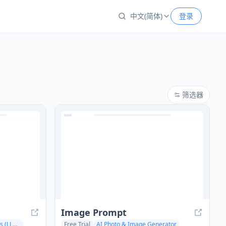
中文(简体)
登录
筛选器
Image Prompt
Large Language Models (LLMs)
Free Trial
AI Photo & Image Generator