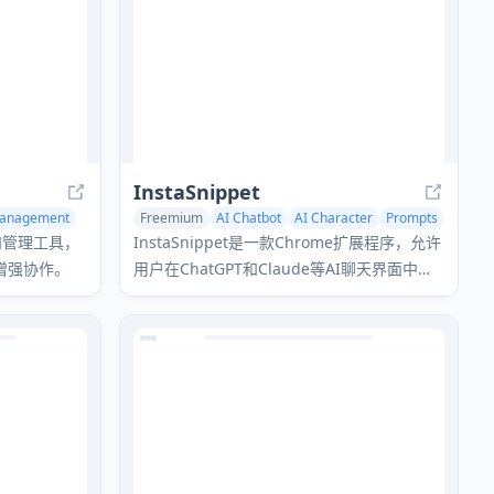
InstaSnippet
 Management
Freemium
AI Chatbot
AI Character
Prompts
和管理工具，
InstaSnippet是一款Chrome扩展程序，允许
增强协作。
用户在ChatGPT和Claude等AI聊天界面中直
接渲染交互式React组件。