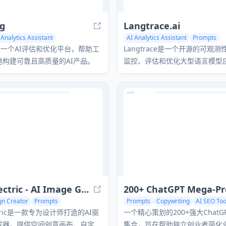
g
Langtrace.ai
 Analytics Assistant
AI Analytics Assistant
Prompts
Large Language Models (LLMs)
Large Language Models (LLMs)
g是一个AI评估和优化平台，帮助工
Langtrace是一个开源的可观
地构建可靠且高质量的AI产品。
监控、评估和优化大型语言模型
时洞察和详细性能指标。
Visual Electric - AI Image Generator
gn Creator
Prompts
Prompts
Copywriting
AI SEO Too
Image Generator
lectric是一款专为设计师打造的AI驱
一个精心策划的200+强大Chat
成器，提供空间创意画布、自定义
集合，旨在帮助独立创业者简化