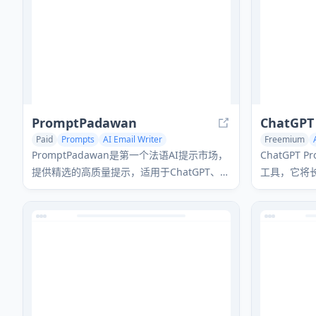
PromptPadawan
ChatGPT 
Paid
Prompts
AI Email Writer
Freemium
AI Script Writing
Writing Assis
PromptPadawan是第一个法语AI提示市场，
ChatGPT 
提供精选的高质量提示，适用于ChatGPT、
工具，它将
Midjourney、DALL-E和Stable Diffusion。
的块，以便与
成。