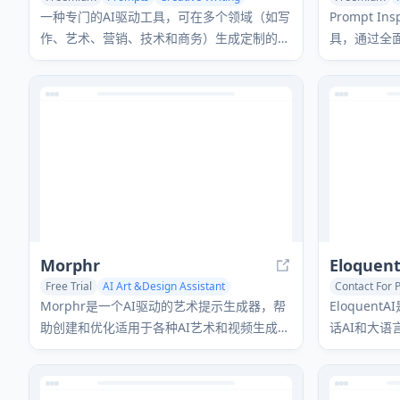
Prompts
一种专门的AI驱动工具，可在多个领域（如写
Prompt I
作、艺术、营销、技术和商务）生成定制的、
具，通过全
上下文感知的提示，以增强与AI语言模型的交
德内容过滤
互。
LLM 交互。
Morphr
Eloquen
Free Trial
AI Art &Design Assistant
Contact For P
AI Art &Design Creator
Prompts
Morphr是一个AI驱动的艺术提示生成器，帮
Eloquen
助创建和优化适用于各种AI艺术和视频生成平
话AI和大
台（如Midjourney、DALL-E等）的提示。