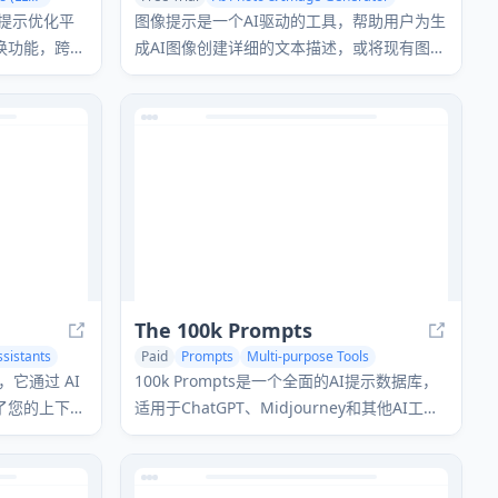
AI Illustration Generator
Prompts
I 提示优化平
图像提示是一个AI驱动的工具，帮助用户为生
换功能，跨多
成AI图像创建详细的文本描述，或将现有图像
像人类的 AI
转换为描述性提示，适用于各种AI图像生成模
型。
The 100k Prompts
ssistants
Paid
Prompts
Multi-purpose Tools
Large Language Models (LLMs)
扩展，它通过 AI
100k Prompts是一个全面的AI提示数据库，
了您的上下文
适用于ChatGPT、Midjourney和其他AI工
自定义命令即
具，提供100,000多个涵盖500多个类别的提
示，并提供终身更新。