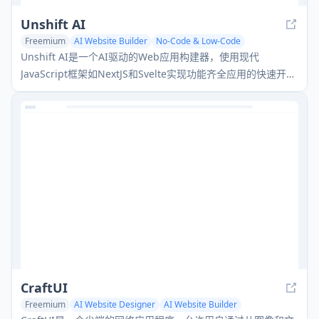
Unshift AI
Freemium
AI Website Builder
No-Code & Low-Code
AI App Builder
Unshift AI是一个AI驱动的Web应用构建器，使用现代
JavaScript框架如NextJS和Svelte实现功能齐全应用的快速开
发。
CraftUI
Freemium
AI Website Designer
AI Website Builder
No-Code & Low-Code