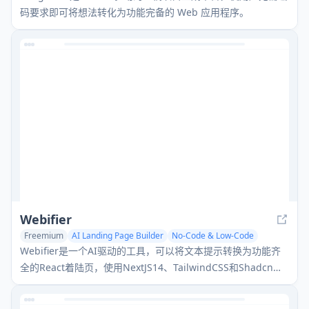
码要求即可将想法转化为功能完备的 Web 应用程序。
Webifier
Freemium
AI Landing Page Builder
No-Code & Low-Code
AI Website Builder
Webifier是一个AI驱动的工具，可以将文本提示转换为功能齐
全的React着陆页，使用NextJS14、TailwindCSS和Shadcn组
件生成干净、可导出的代码。