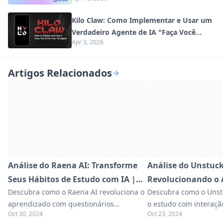
Digital em 2026
Kilo Claw: Como Implementar e Usar um
Verdadeiro Agente de IA "Faça Você
Apr 3, 2026
Mesmo" (Atualização de 2026)
Artigos Relacionados
Análise do Raena AI: Transforme
Análise do Unstuck
Seus Hábitos de Estudo com IA |
Revolucionando o 
Descubra como o Raena AI revoluciona o
Descubra como o Unst
2024
dos Estudantes
aprendizado com questionários
o estudo com interação
Oct 30, 2024
Oct 23, 2024
interativos, tutoria por IA e recursos
Explore nosso guia a