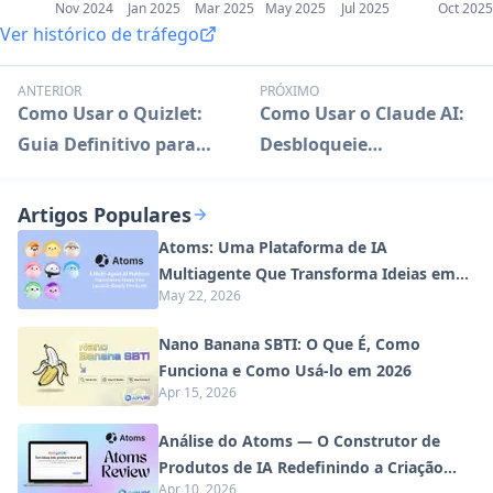
Nov 2024
Jan 2025
Mar 2025
May 2025
Jul 2025
Oct 2025
Ver histórico de tráfego
ANTERIOR
PRÓXIMO
Como Usar o Quizlet:
Como Usar o Claude AI:
Guia Definitivo para
Desbloqueie
Aprendizagem Eficaz
Capacidades Avançadas
de IA
Artigos Populares
Atoms: Uma Plataforma de IA
Multiagente Que Transforma Ideias em
May 22, 2026
Produtos Prontos para Lançamento
Nano Banana SBTI: O Que É, Como
Funciona e Como Usá-lo em 2026
Apr 15, 2026
Análise do Atoms — O Construtor de
Produtos de IA Redefinindo a Criação
Apr 10, 2026