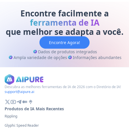
colaborativos. Explore nossa análise
dicas práticas para ap
detalhada para dicas práticas de estudo.
experiência de aprend
Encontre facilmente a
ferramenta de IA
que melhor se adapta a você.
Encontre Agora!
Dados de produtos integrados
Ampla variedade de opções
Informações abundantes
Descubra as melhores ferramentas de IA de 2026 com o Diretório de IA!
support@aipure.ai
Produtos de IA Mais Recentes
Rippling
Glyphi: Speed Reader