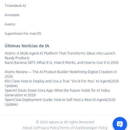
Ticketdesk AI
Annotate
Aveiro
Superbrain For macOS
Últimas Notícias de IA
Atoms: A Multi-Agent AI Platform That Transforms Ideas into Launch-
Ready Products
Nano Banana SBTI: What It Is, How It Works, and How to Use It in 2026
Atoms Review — The AI Product Builder Redefining Digital Creation in
2026
Kilo Claw: How to Deploy and Use a True "Do‑It‑For‑You" AI Agent(2026
Update)
OpenAI Shuts Down Sora App: What the Future Holds for AI Video
Generation in 2026
OpenClaw Deployment Guide: How to Self Host a Real AI Agent(2026
Update)
©
2026
aipure.ai All rights Reserved
About Us
Privacy Policy
Terms of Use
Developer Policy