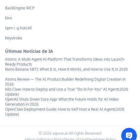
BackEngine MCP
Kiro
npm i -g hotcell
Keystroke
Últimas Notícias de IA
Atoms: A Multi-Agent AI Platform That Transforms Ideas into Launch-
Ready Products
Nano Banana SBTI: What It Is, How It Works, and How to Use It in 2026
Atoms Review — The AI Product Builder Redefining Digital Creation in
2026
Kilo Claw: How to Deploy and Use a True "Do‑It‑For‑You" AI Agent(2026
Update)
OpenAI Shuts Down Sora App: What the Future Holds for AI Video
Generation in 2026
OpenClaw Deployment Guide: How to Self Host a Real AI Agent(2026
Update)
©
2026
aipure.ai All rights Reserved
About Us
Privacy Policy
Terms of Use
Developer Policy