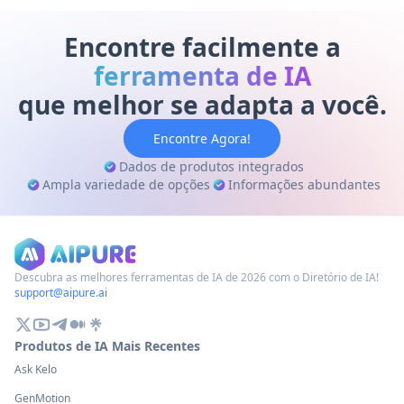
práticas para criar visuais
impressionantes. Explore o guia
Encontre facilmente a
completo agora!
ferramenta de IA
que melhor se adapta a você.
Encontre Agora!
Dados de produtos integrados
Ampla variedade de opções
Informações abundantes
Descubra as melhores ferramentas de IA de 2026 com o Diretório de IA!
support@aipure.ai
Produtos de IA Mais Recentes
Ask Kelo
GenMotion