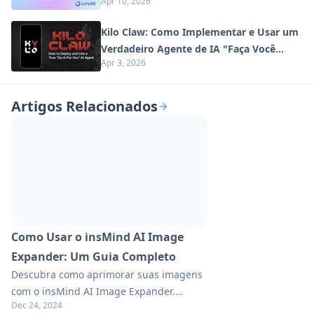
Apr 10, 2026
Digital em 2026
Kilo Claw: Como Implementar e Usar um
Verdadeiro Agente de IA "Faça Você
Apr 3, 2026
Mesmo" (Atualização de 2026)
Artigos Relacionados
Como Usar o insMind AI Image
Expander: Um Guia Completo
Descubra como aprimorar suas imagens
com o insMind AI Image Expander.
Dec 24, 2024
Aprenda dicas, truques e melhores