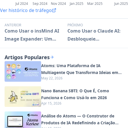
Jul 2024
Sep 2024
Nov 2024
Jan 2025
Mar 2025
Jun 2025
Ver histórico de tráfego
ANTERIOR
PRÓXIMO
Como Usar o insMind AI
Como Usar o Claude AI:
Image Expander: Um
Desbloqueie
Guia Completo
Capacidades Avançadas
de IA
Artigos Populares
Atoms: Uma Plataforma de IA
Multiagente Que Transforma Ideias em
May 22, 2026
Produtos Prontos para Lançamento
Nano Banana SBTI: O Que É, Como
Funciona e Como Usá-lo em 2026
Apr 15, 2026
Análise do Atoms — O Construtor de
Produtos de IA Redefinindo a Criação