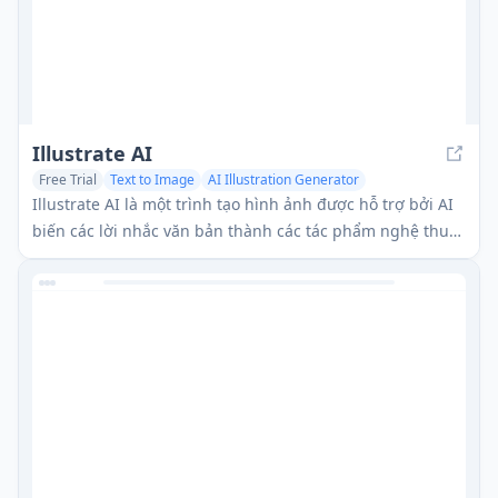
Illustrate AI
Free Trial
Text to Image
AI Illustration Generator
AI Photo & Image Generator
Illustrate AI là một trình tạo hình ảnh được hỗ trợ bởi AI
biến các lời nhắc văn bản thành các tác phẩm nghệ thuật
kỹ thuật số chất lượng cao với giấy phép thương mại đi
kèm.