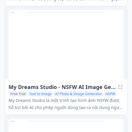
sáu lần so với phiên bản trước trong khi cung cấp chất
lượng hình ảnh vượt trội, tuân thủ yêu cầu và sự đa dạng
đầu ra, đạt được điểm Elo cao nhất trên đấu trường hình
ảnh Phân tích Nhân tạo.
My Dreams Studio - NSFW AI Image Generator
Free Trial
Text to Image
AI Photo & Image Generator
NSFW
My Dreams Studio là một trình tạo hình ảnh NSFW được
hỗ trợ bởi AI cho phép người dùng tạo ra nội dung người
lớn tùy chỉnh thông qua các gợi ý văn bản và các công cụ
chỉnh sửa hình ảnh.