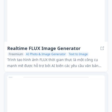
Realtime FLUX Image Generator
Freemium
AI Photo & Image Generator
Text to Image
Trình tạo hình ảnh FLUX thời gian thực là một công cụ
mạnh mẽ được hỗ trợ bởi AI biến các yêu cầu văn bản
thành hình ảnh chất lượng cao ngay lập tức bằng cách sử
dụng các mô hình tiên tiến như FLUX.1.