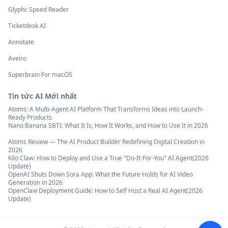
Glyphi: Speed Reader
Ticketdesk AI
Annotate
Aveiro
Superbrain For macOS
Tin tức AI Mới nhất
Atoms: A Multi-Agent AI Platform That Transforms Ideas into Launch-
Ready Products
Nano Banana SBTI: What It Is, How It Works, and How to Use It in 2026
Atoms Review — The AI Product Builder Redefining Digital Creation in
2026
Kilo Claw: How to Deploy and Use a True "Do‑It‑For‑You" AI Agent(2026
Update)
OpenAI Shuts Down Sora App: What the Future Holds for AI Video
Generation in 2026
OpenClaw Deployment Guide: How to Self Host a Real AI Agent(2026
Update)