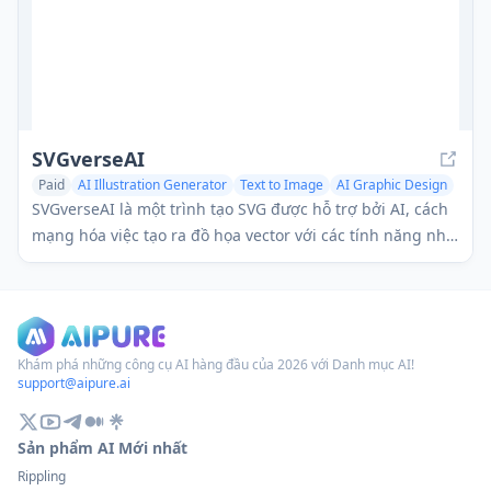
SVGverseAI
Paid
AI Illustration Generator
Text to Image
AI Graphic Design
SVGverseAI là một trình tạo SVG được hỗ trợ bởi AI, cách
mạng hóa việc tạo ra đồ họa vector với các tính năng như
mở rộng hoàn hảo, tùy chỉnh sáng tạo và hoạt hình động.
Khám phá những công cụ AI hàng đầu của 2026 với Danh mục AI!
support@aipure.ai
Sản phẩm AI Mới nhất
Rippling