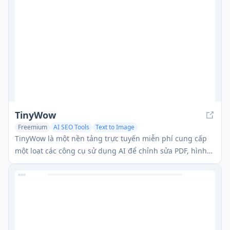
TinyWow
Freemium
AI SEO Tools
Text to Image
AI Photo & Image Generator
TinyWow là một nền tảng trực tuyến miễn phí cung cấp
một loạt các công cụ sử dụng AI để chỉnh sửa PDF, hình
ảnh, video và viết, không yêu cầu đăng ký.