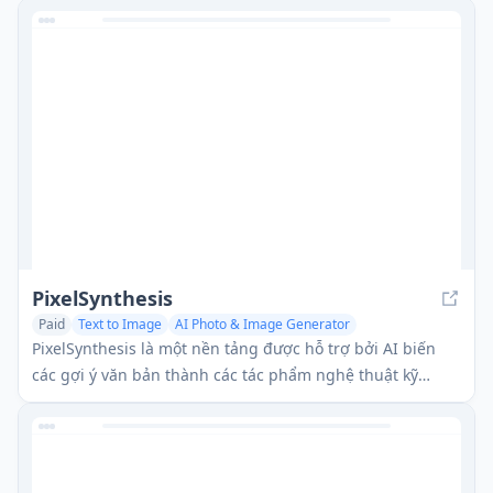
PixelSynthesis
Paid
Text to Image
AI Photo & Image Generator
AI Art &Design Creator
PixelSynthesis là một nền tảng được hỗ trợ bởi AI biến
các gợi ý văn bản thành các tác phẩm nghệ thuật kỹ
thuật số độc đáo, chất lượng cao.