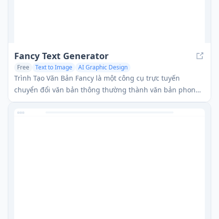
Fancy Text Generator
Free
Text to Image
AI Graphic Design
Trình Tạo Văn Bản Fancy là một công cụ trực tuyến
chuyển đổi văn bản thông thường thành văn bản phong
cách, trang trí sử dụng các ký tự và ký hiệu Unicode để sử
dụng trên mạng xã hội và các nền tảng khác.