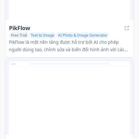
PikFlow
Free Trial
Text to Image
AI Photo & Image Generator
Photo & Image Editor
PikFlow là một nền tảng được hỗ trợ bởi AI cho phép
người dùng tạo, chỉnh sửa và biến đổi hình ảnh với các
tính năng như tạo hình ảnh từ văn bản, chuyển giao
phong cách, xóa nền và phục hồi ảnh.