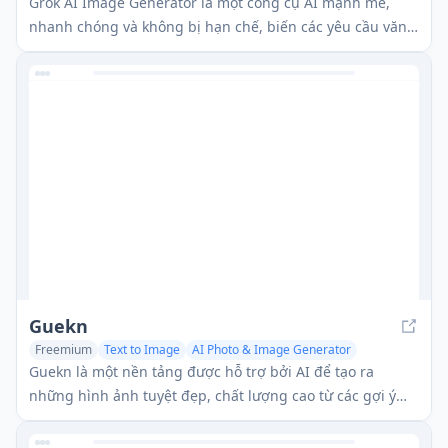
AI Illustration Generator
Grok AI Image Generator là một công cụ AI mạnh mẽ,
nhanh chóng và không bị hạn chế, biến các yêu cầu văn
bản thành hình ảnh chất lượng cao bằng cách sử dụng
các mô hình tiên tiến như Flux.1.
Guekn
Freemium
Text to Image
AI Photo & Image Generator
AI Art &Design Creator
Guekn là một nền tảng được hỗ trợ bởi AI để tạo ra
những hình ảnh tuyệt đẹp, chất lượng cao từ các gợi ý
văn bản.