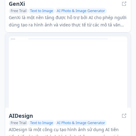
GenXi
Free Trial
Text to Image
AI Photo & Image Generator
Text to Video
GenXi là một nền tảng được hỗ trợ bởi AI cho phép người
dùng tạo ra hình ảnh và video thực tế từ các mô tả văn
bản.
AIDesign
Free Trial
Text to Image
AI Photo & Image Generator
AI Illustration Generator
AIDesign là một công cụ tạo hình ảnh sử dụng AI tiên