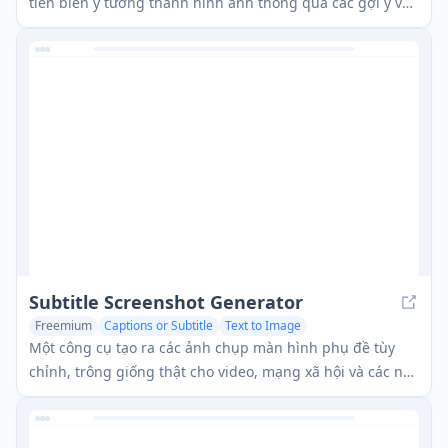
tiến biến ý tưởng thành hình ảnh thông qua các gợi ý văn
bản.
Subtitle Screenshot Generator
Freemium
Captions or Subtitle
Text to Image
AI Social Media Assistant
Một công cụ tạo ra các ảnh chụp màn hình phụ đề tùy
chỉnh, trông giống thật cho video, mạng xã hội và các nội
dung khác.