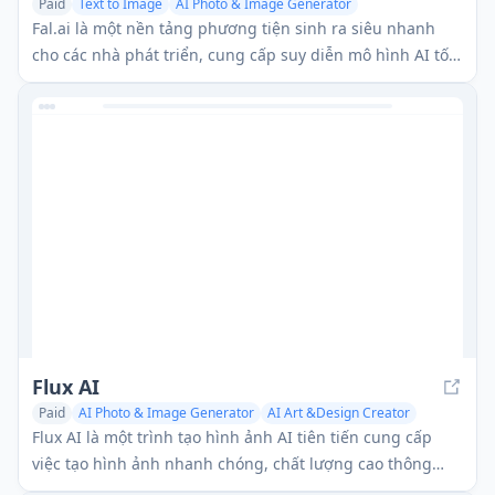
Paid
Text to Image
AI Photo & Image Generator
AI Video Editing
Fal.ai là một nền tảng phương tiện sinh ra siêu nhanh
cho các nhà phát triển, cung cấp suy diễn mô hình AI tối
ưu và khả năng theo thời gian thực.
Flux AI
Paid
AI Photo & Image Generator
AI Art &Design Creator
Text to Image
Flux AI là một trình tạo hình ảnh AI tiên tiến cung cấp
việc tạo hình ảnh nhanh chóng, chất lượng cao thông
qua nhiều mô hình như Flux.1 Pro, Dev và Schnell.