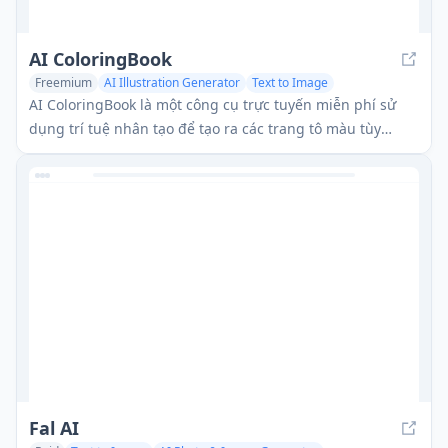
AI ColoringBook
Freemium
AI Illustration Generator
Text to Image
AI Art &Design Creator
AI ColoringBook là một công cụ trực tuyến miễn phí sử
dụng trí tuệ nhân tạo để tạo ra các trang tô màu tùy
chỉnh từ ảnh hoặc mô tả văn bản.
Fal AI