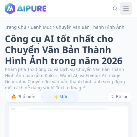
Trang Chủ
Danh Mục
Chuyển Văn Bản Thành Hình Ảnh
Công cụ AI tốt nhất cho
Chuyển Văn Bản Thành
Hình Ảnh trong năm 2026
Khám phá 153 Công cụ và Dịch vụ Chuyển Văn Bản Thành
Hình Ảnh bao gồm Kolors, Wand AI, và Freepik AI Image
Generator.
Chuyển đổi văn bản thành hình ảnh sống động
một cách dễ dàng với AI Text to Image!
🔥
Phổ biến
✨
Mới
Bộ lọc