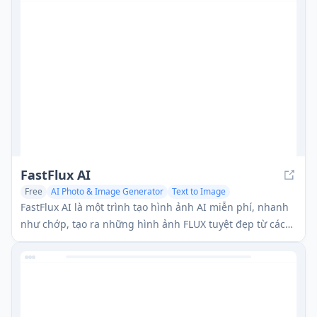
FastFlux AI
Free
AI Photo & Image Generator
Text to Image
AI Art &Design Creator
FastFlux AI là một trình tạo hình ảnh AI miễn phí, nhanh
như chớp, tạo ra những hình ảnh FLUX tuyệt đẹp từ các
gợi ý văn bản mà không cần đăng ký hay áp đặt giới hạn
sử dụng.