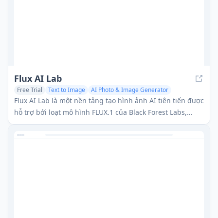
Flux AI Lab
Free Trial
Text to Image
AI Photo & Image Generator
AI Art &Design Creator
Flux AI Lab là một nền tảng tạo hình ảnh AI tiên tiến được
hỗ trợ bởi loạt mô hình FLUX.1 của Black Forest Labs,
cung cấp hiệu suất hiện đại trong việc tạo ra các hình
ảnh chất lượng cao, đa dạng với khả năng theo dõi yêu
cầu xuất sắc.