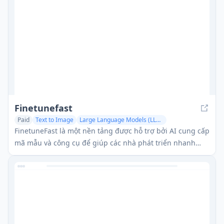
Finetunefast
Paid
Text to Image
Large Language Models (LLMs)
FinetuneFast là một nền tảng được hỗ trợ bởi AI cung cấp
mã mẫu và công cụ để giúp các nhà phát triển nhanh
chóng tinh chỉnh, triển khai và mở rộng các mô hình học
máy.