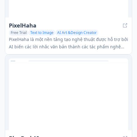
PixelHaha
Free Trial
Text to Image
AI Art &Design Creator
AI Illustration Generator
PixelHaha là một nền tảng tạo nghệ thuật được hỗ trợ bởi
AI biến các lời nhắc văn bản thành các tác phẩm nghệ
thuật kỹ thuật số chất lượng cao bằng cách sử dụng các
mô hình AI tiên tiến.