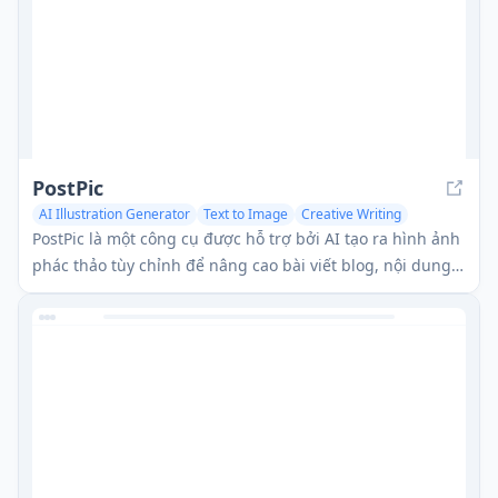
PostPic
AI Illustration Generator
Text to Image
Creative Writing
PostPic là một công cụ được hỗ trợ bởi AI tạo ra hình ảnh
phác thảo tùy chỉnh để nâng cao bài viết blog, nội dung
mạng xã hội và các ấn phẩm trực tuyến khác.