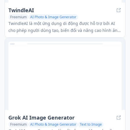
TwindleAI
Freemium
AI Photo & Image Generator
Photo & Image Enhancer
Text to Image
TwindleAI là một ứng dụng di động được hỗ trợ bởi AI
cho phép người dùng tạo, biến đổi và nâng cao hình ảnh
bằng cách sử dụng trí tuệ nhân tạo.
Grok AI Image Generator
Freemium
AI Photo & Image Generator
Text to Image