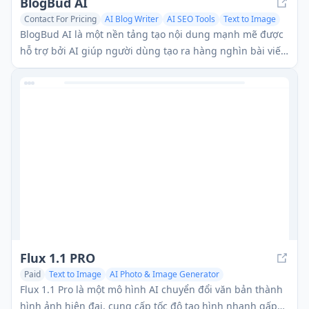
BlogBud AI
Contact For Pricing
AI Blog Writer
AI SEO Tools
Text to Image
BlogBud AI là một nền tảng tạo nội dung mạnh mẽ được
hỗ trợ bởi AI giúp người dùng tạo ra hàng nghìn bài viết
blog tối ưu hóa SEO quy mô lớn bằng cách sử dụng công
nghệ GPT-4o và DALL-E 3.
Flux 1.1 PRO
Paid
Text to Image
AI Photo & Image Generator
AI Illustration Generator
Flux 1.1 Pro là một mô hình AI chuyển đổi văn bản thành
hình ảnh hiện đại, cung cấp tốc độ tạo hình nhanh gấp