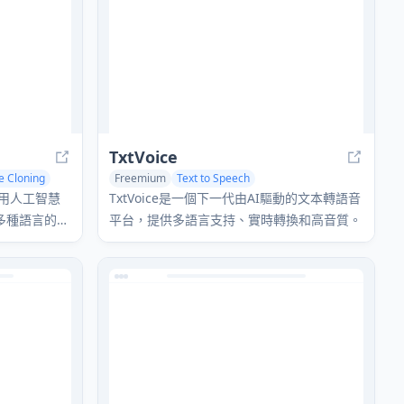
TxtVoice
e Cloning
Freemium
Text to Speech
AI Speech Synthesis
Voice & Audio Editing
利用人工智慧
TxtVoice是一個下一代由AI驅動的文本轉語音
多種語言的多
平台，提供多語言支持、實時轉換和高音質。