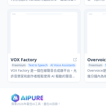
頻，涵蓋100多種語言，具有高準確性。
本地化成多
VOX Factory
Overvoi
Freemium
Text to Speech
AI Voice Assistants
Freemium
AI Voice Changer
Voice & Audi
VOX Factory 是一個在線聲音合成器平台，允
Overvoi
許音樂家和創作者輕鬆使用 AI 驅動的聲音角
幾分鐘內為
色製作歌曲。
引人入勝的
探索2026年最佳AI工具，盡在AI目錄！