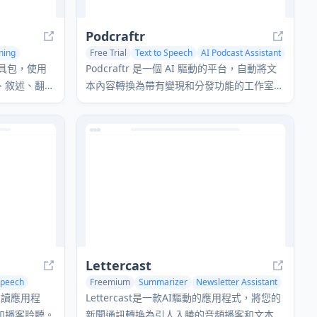
Podcraftr
ning
Free Trial
Text to Speech
AI Podcast Assistant
AI Voice Assistants
工具包，使用
Podcraftr 是一個 AI 驅動的平台，自動將文
、敘述、翻譯
本內容轉換為帶有變現和分發功能的工作室品
質播客。
Lettercast
Speech
Freemium
Summarizer
Newsletter Assistant
Text to Speech
後閱讀應用程
Lettercast是一款AI驅動的應用程式，將您的
和播客聆聽。
新聞通訊轉換為引人入勝的音頻播客和文本摘