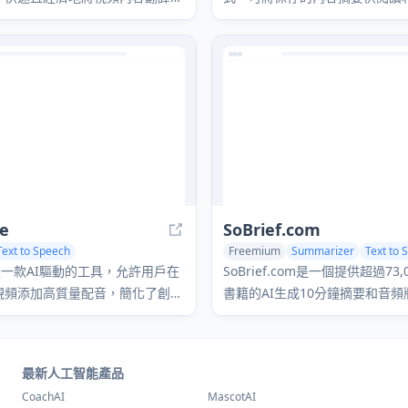
種語言。
ce
SoBrief.com
Text to Speech
Freemium
Summarizer
Text to 
o Editing
AI Voice Cloning
Translate
ce是一款AI驅動的工具，允許用戶在
SoBrief.com是一個提供超過73
視頻添加高質量配音，簡化了創建
書籍的AI生成10分鐘摘要和音
演示和促銷內容的過程。
涵蓋40種語言。
最新人工智能產品
CoachAI
MascotAI