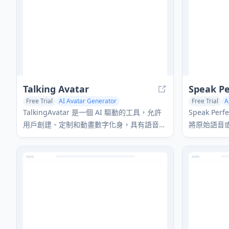
Talking Avatar
Speak Pe
Free Trial
AI Avatar Generator
Free Trial
A
AI Lip Sync Generator
Text to Speech
Voice & Audi
TalkingAvatar 是一個 AI 驅動的工具，允許
Speak Pe
用戶創建、定制和動畫數字化身，具有語音克
將原始語音
隆、唇形同步和多語言支持等功能。
業腳本和音