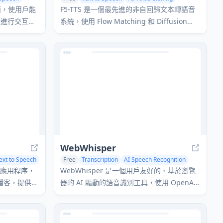
AI Speech Synthesis
界面，使用戶能
F5-TTS 是一個最先進的非自回歸文本轉語音
理進行交互，
系統，使用 Flow Matching 和 Diffusion
控制自動化，
Transformer 技術生成高度自然和表達豐富
的語音，具有零樣本語音克隆功能。
WebWhisper
ext to Speech
Free
Transcription
AI Speech Recognition
Text to Speech
驅動的應用程序，
WebWhisper 是一個用戶友好的、基於瀏覽
播客，提供從
器的 AI 驅動的語音識別工具，使用 OpenAI
天僅需 15
的 Whisper 技術提供多語言音頻轉錄、翻譯
和摘要功能。