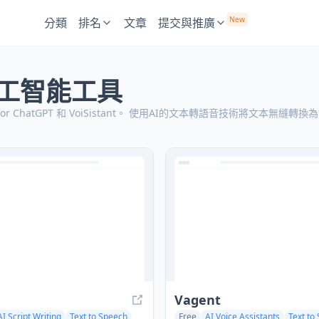
New
分類
排名
文章
提交與推廣
人工智能工具
ChatGPT 和 VoiSistant。
使用AI的文本轉語音技術將文本無縫轉換
Vagent
AI Script Writing
Text to Speech
Free
AI Voice Assistants
Text to