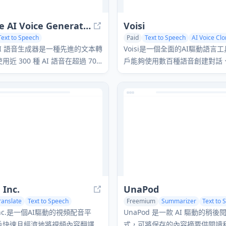
Lovevoice AI Voice Generator
Voisi
Text to Speech
Paid
Text to Speech
AI Voice Clo
nthesis
Voice & Audio Editing
AI Music Generator
ce AI 語音生成器是一種先進的文本轉
Voisi是一個全面的AI驅動語言
近 300 種 AI 語音在超過 70
戶能夠使用數百種語音創建對話
文本轉換為逼真的語音。
等，涵蓋多種語言。
 Inc.
UnaPod
ranslate
Text to Speech
Freemium
Summarizer
Text to 
ning
Writing Assistants
, Inc.是一個AI驅動的視頻配音平
UnaPod 是一款 AI 驅動的稍
戶快速且經濟地將視頻內容翻譯和
式，可將保存的內容摘要供閱讀