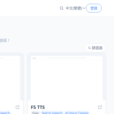
中文(繁體)
登錄
為語音！
篩選器
F5 TTS
 Speech
Free
Text to Speech
AI Voice Cloning