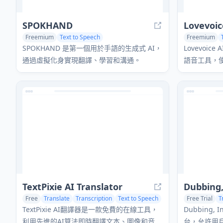
SPOKHAND
Freemium
Text to Speech
Freemium
AI Speech Synthesis
AI Voice Assistants
AI Speech Sy
SPOKHAND 是第一個用於手語的生成式 AI，
Lovevoi
通過虛擬化身實現翻譯、學習和溝通。
語音工具，使用
種語言中將
TextPixie AI Translator
Dubbing,
Free
Translate
Transcription
Text to Speech
Free Trial
T
AI Voice Clo
TextPixie AI翻譯器是一款免費的在線工具，
Dubbing
利用先進的AI算法即時翻譯文本、圖像和音
台，允許用