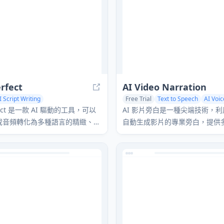
rfect
AI Video Narration
I Script Writing
Free Trial
Text to Speech
AI Voic
o Editing
Text to Speech
AI Speech Synthesis
rfect 是一款 AI 驅動的工具，可以
AI 影片旁白是一種尖端技術，
或音頻轉化為多種語言的精緻、專
自動生成影片的專業旁白，提供
頻內容。
種逼真語音。