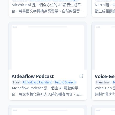
MicVoice.Ai 是一個全方位的 AI 語音生成平
Narrai
台，將書面文字轉換為高質量、自然的語音，
動生成相關
支持 17+ 種語言，提供超過 5000 個逼真的
為短視頻創
AI 語音。
AIdeaflow Podcast
Voice-G
Free
AI Podcast Assistant
Text to Speech
Free Trial
T
Voice & Audio Editing
AI Video Gen
AIdeaflow Podcast 是一個由 AI 驅動的平
Voice-G
台，將文本轉化為引人入勝的播客內容，支持
頻製作能力於
120 多種語音和多種語言的自然對話。
需付費價格