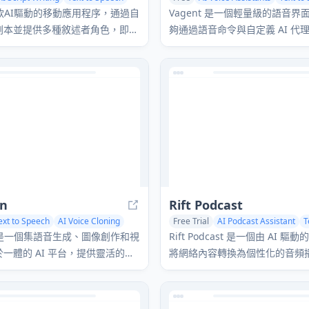
是一款AI驅動的移動應用程序，通過自
Vagent 是一個輕量級的語音
劇本並提供多種敘述者角色，即時
夠通過語音命令與自定義 AI 代
建語音旁白和背景音樂。
提供了一種自然且直觀的方式來
支持 60 多種語言。
en
Rift Podcast
ext to Speech
AI Voice Cloning
Free Trial
AI Podcast Assistant
T
erator
Voice & Audio Editing
en 是一個集語音生成、圖像創作和視
Rift Podcast 是一個由 AI 
一體的 AI 平台，提供靈活的按
將網絡內容轉換為個性化的音頻
和多語言支持。
各個技術平台精選的獨家見解，每
分鐘即可完成聽取。