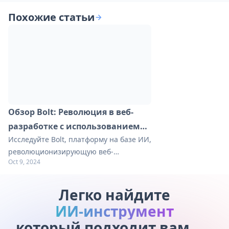
Похожие статьи
Обзор Bolt: Революция в веб-
разработке с использованием
Исследуйте Bolt, платформу на базе ИИ,
ИИ
революционизирующую веб-
Oct 9, 2024
разработку. Узнайте, как она упрощает
создание полноценных приложений в
браузере. Откройте для себя
Легко найдите
практические советы в нашем
ИИ-инструмент
руководстве.
, который подходит вам