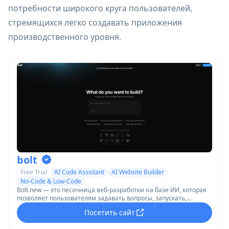
потребности широкого круга пользователей,
стремящихся легко создавать приложения
производственного уровня.
bolt
Free Trial
AI Code Assistant
AI Website Builder
No-Code & Low-Code
Bolt.new — это песочница веб-разработки на базе ИИ, которая
позволяет пользователям задавать вопросы, запускать,
редактировать и развертывать полнофункциональные
Посетить сайт
приложения прямо в браузере.