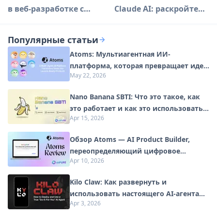
в веб-разработке с
Claude AI: раскройте
использованием ИИ
продвинутые
возможности
Популярные статьи
искусственного
Atoms: Мультиагентная ИИ-
интеллекта
платформа, которая превращает идеи
May 22, 2026
в готовые к запуску продукты
Nano Banana SBTI: Что это такое, как
это работает и как это использовать в
Apr 15, 2026
2026 году
Обзор Atoms — AI Product Builder,
переопределяющий цифровое
Apr 10, 2026
творчество в 2026 году
Kilo Claw: Как развернуть и
использовать настоящего AI-агента
Apr 3, 2026
"Сделай-Это-За-Вас" (Обновление
2026)