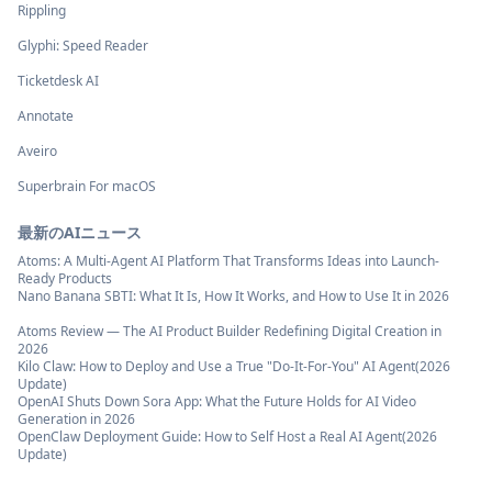
Rippling
Glyphi: Speed Reader
Ticketdesk AI
Annotate
Aveiro
Superbrain For macOS
最新のAIニュース
Atoms: A Multi-Agent AI Platform That Transforms Ideas into Launch-
Ready Products
Nano Banana SBTI: What It Is, How It Works, and How to Use It in 2026
Atoms Review — The AI Product Builder Redefining Digital Creation in
2026
Kilo Claw: How to Deploy and Use a True "Do‑It‑For‑You" AI Agent(2026
Update)
OpenAI Shuts Down Sora App: What the Future Holds for AI Video
Generation in 2026
OpenClaw Deployment Guide: How to Self Host a Real AI Agent(2026
Update)