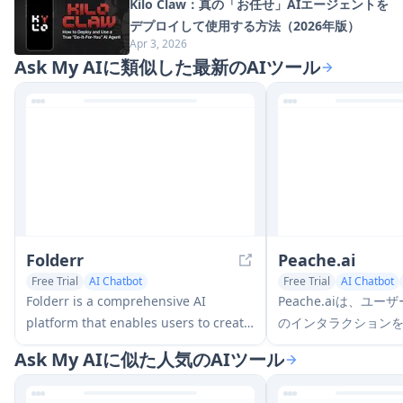
Kilo Claw：真の「お任せ」AIエージェントを
デプロイして使用する方法（2026年版）
Apr 3, 2026
Ask My AIに類似した最新のAIツール
Folderr
Peache.ai
Free Trial
AI Chatbot
Free Trial
AI Chatbot
AI Documents Assistant
Folderr is a comprehensive AI
Peache.aiは、ユ
platform that enables users to create
のインタラクションを
custom AI assistants by uploading
個性とフリーティ、
Ask My AIに似た人気のAIツール
unlimited files, integrating with
そして大胆な会話に参
multiple language models, and
クターのチャット遊