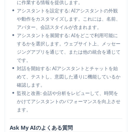
に作業する情報を提供します。
さまざまなユースケースに合わせてカスタマイズ
アシスタントを設定する: AIアシスタントの外観
可能
や動作をカスタマイズします。これには、名前、
AIアシスタントを作成するのにコーディングは不
アバター、会話スタイルが含まれます。
要
アシスタントを展開する: AIをどこで利用可能に
複数のプラットフォームやツールと統合
するかを選択します。ウェブサイト上、メッセー
デメリット
ジングアプリを通じて、または他の統合を通じて
特定の機能に関する情報が限られている
です。
ナレッジベースを取り込むためにかなりのセット
対話を開始する: AIアシスタントとチャットを始
アップが必要な場合がある
めて、テストし、意図した通りに機能しているか
確認します。
監視と改善: 会話や分析をレビューして、時間を
かけてアシスタントのパフォーマンスを向上させ
ます。
Ask My AIのよくある質問