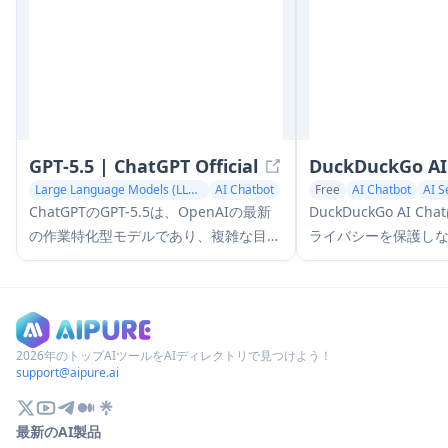
automating workflows through a
user-friendly interface.
GPT‑5.5 | ChatGPT Official
DuckDuckGo AI
Large Language Models (LLMs)
AI Chatbot
Free
AI Chatbot
AI S
ChatGPTのGPT-5.5は、OpenAIの最新
DuckDuckGo AI 
の作業特化型モデルであり、複雑な目標
ライバシーを保護しなが
を理解し、ツールを効果的に使用し、そ
Claudeなどの人気A
の作業をチェックし、より強力な安全対
アクセスするための
策で多段階のタスク（コーディング、研
す。
究、ドキュメント、スプレッドシート）
を完了まで実行するように設計されてい
2026年のトップAIツールをAIディレクトリで見つけよう！
support@aipure.ai
ます。
最新のAI製品