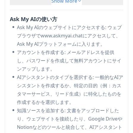
Show More
ナレッジベースの取り込み:
ウェブサイト、文
書、その他のソースからコンテンツを取り込んで
Ask My AIの使い方
AIの知識を構築できる
Ask My AIのウェブサイトにアクセスする: ウェブ
APIアクセス:
他のアプリケーションとの統合のた
ブラウザでwww.askmyai.chatにアクセスして、
めのプログラム的アクセスを提供
Ask My AIプラットフォームに入ります。
Ask My AIのユースケース
アカウントを作成する: メールアドレスを提供
カスタマーサポート: 顧客の問い合わせやFAQを
し、パスワードを作成して無料アカウントにサイ
処理するAIチャットボットを作成
ンアップします。
内部知識共有: 従業員が会社の情報を見つけてア
AIアシスタントのタイプを選択する: 一般的なAIア
クセスするのを助けるAIアシスタント
シスタントを作成するか、特定の目的（例：カス
リード生成: ランディングページでリードを引き
タマーサービス、リード生成）に特化したものを
付け、資格を確認する会話型AI
作成するかを選択します。
研究支援: 学術研究やビジネス研究に関する質問
知識ソースを追加する: 文書をアップロードした
を要約し、回答するのを助けるAI
り、ウェブサイトを接続したり、Google Driveや
Notionなどのツールと統合して、AIアシスタント
メリット