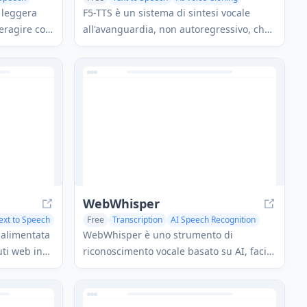
AI Speech Synthesis
 leggera
F5-TTS è un sistema di sintesi vocale
teragire con
all'avanguardia, non autoregressivo, che
ite comandi
utilizza tecniche di Flow Matching e
rale e
Diffusion Transformer per generare
utomazioni
parlato altamente naturale ed espressivo
ue.
con capacità di clonazione vocale zero-
shot.
WebWhisper
ext to Speech
Free
Transcription
AI Speech Recognition
Text to Speech
 alimentata
WebWhisper è uno strumento di
uti web in
riconoscimento vocale basato su AI, facile
 offrendo
da usare e basato su browser, che offre
varie
capacità di trascrizione audio
nsegnate in
multilingue, traduzione e sintesi