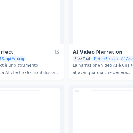
soli 15 minuti al giorno.
rfect
AI Video Narration
I Script Writing
Free Trial
Text to Speech
AI Voic
o Editing
Text to Speech
AI Speech Synthesis
ct è uno strumento
La narrazione video AI è una 
da AI che trasforma il discorso
all'avanguardia che genera
ezzo in script e contenuti
automaticamente voiceover pr
ti e professionali in più lingue.
per video utilizzando intellig
artificiale, offrendo una vast
voci realistiche in più lingue.