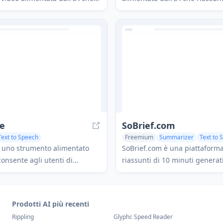
li utenti di tradurre e
contenuti salvati per la lettura
contenuti video in più lingue
in podcast.
pido ed economico.
ce
SoBrief.com
Text to Speech
Freemium
Summarizer
Text to 
o Editing
AI Voice Cloning
Translate
 uno strumento alimentato
SoBrief.com è una piattaforma
consente agli utenti di
riassunti di 10 minuti generat
voiceover di alta qualità ai
versioni audio di oltre 73.000 l
hi minuti, semplificando il
saggistica in 40 lingue.
 creazione di contenuti
Prodotti AI più recenti
i e promozionali coinvolgenti.
Rippling
Glyphi: Speed Reader