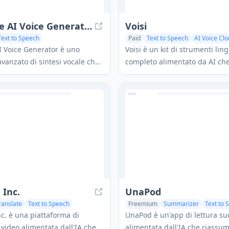
Lovevoice AI Voice Generator
Voisi
Text to Speech
Paid
Text to Speech
AI Voice Clo
nthesis
Voice & Audio Editing
AI Music Generator
I Voice Generator è uno
Voisi è un kit di strumenti ling
vanzato di sintesi vocale che
completo alimentato da AI ch
testo in discorsi realistici
agli utenti di creare conversaz
quasi 300 voci IA in oltre 70
narrazioni, traduzioni e altro 
centinaia di voci in più lingue.
 Inc.
UnaPod
ranslate
Text to Speech
Freemium
Summarizer
Text to 
ning
Writing Assistants
c. è una piattaforma di
UnaPod è un'app di lettura su
video alimentata dall'IA che
alimentata dall'IA che riassum