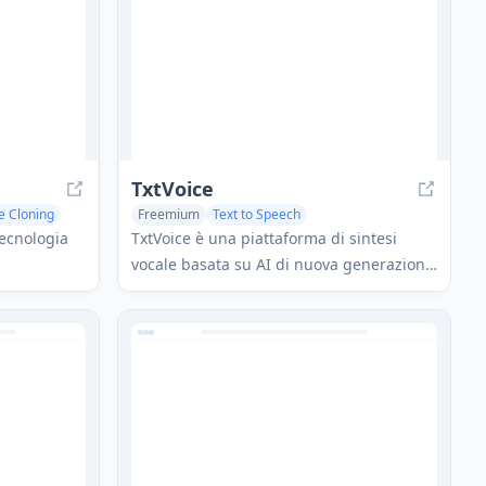
utilizzando la tecnologia Whisper di
OpenAI.
TxtVoice
e Cloning
Freemium
Text to Speech
AI Speech Synthesis
Voice & Audio Editing
tecnologia
TxtVoice è una piattaforma di sintesi
vocale basata su AI di nuova generazione
ofessionali
che offre supporto multilingue,
enza
conversione in tempo reale e qualità
a gamma di
audio premium.