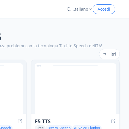
Italiano
Accedi
6
nza problemi con la tecnologia Text-to-Speech dell'IA!
Filtri
F5 TTS
 Speech
Free
Text to Speech
AI Voice Cloning