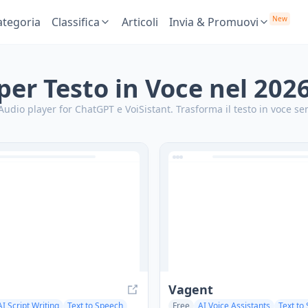
New
ategoria
Classifica
Articoli
Invia & Promuovi
 per Testo in Voce nel 202
 Audio player for ChatGPT e VoiSistant.
Trasforma il testo in voce se
Vagent
AI Script Writing
Text to Speech
Free
AI Voice Assistants
Text to