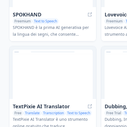
SPOKHAND
Freemium
Text to Speech
Freemium
AI Speech Synthesis
AI Voice Assistants
AI Speech Sy
SPOKHAND è la prima AI generativa per
Lovevoice A
la lingua dei segni, che consente
strumento a
traduzione, apprendimento e
trasforma il 
comunicazione attraverso avatar virtuali.
utilizzando 
lingue.
TextPixie AI Translator
Dubbing,
Free
Translate
Transcription
Text to Speech
Free Trial
T
AI Voice Clo
TextPixie AI Translator è uno strumento
Dubbing, In
online gratuito che traduce
doppiaggio 