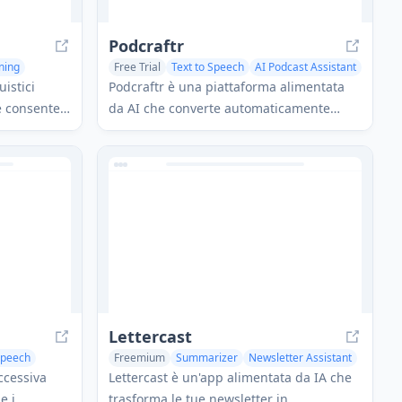
Podcraftr
ning
Free Trial
Text to Speech
AI Podcast Assistant
AI Voice Assistants
uistici
Podcraftr è una piattaforma alimentata
e consente
da AI che converte automaticamente
ioni,
contenuti testuali in podcast di qualità da
utilizzando
studio con capacità di monetizzazione e
distribuzione.
Lettercast
Speech
Freemium
Summarizer
Newsletter Assistant
Text to Speech
ccessiva
Lettercast è un'app alimentata da IA che
e i
trasforma le tue newsletter in