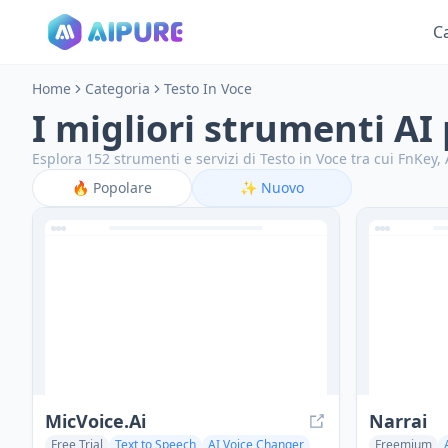
C
Home
Categoria
Testo In Voce
I migliori strumenti AI
Esplora 152 strumenti e servizi di Testo in Voce tra cui FnKey,
🔥
Popolare
✨
Nuovo
MicVoice.Ai
Narrai
Free Trial
Text to Speech
AI Voice Changer
Freemium