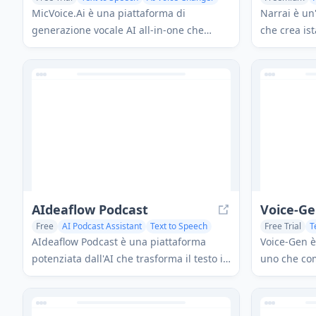
MicVoice.Ai è una piattaforma di
Narrai è un
generazione vocale AI all-in-one che
che crea i
trasforma il testo scritto in voce di alta
vocale e mu
qualità e dal suono naturale con oltre
brevi gene
5000 voci AI realistiche che supportano
copioni per
più di 17 lingue.
personalità 
AIdeaflow Podcast
Voice-G
Free
AI Podcast Assistant
Text to Speech
Free Trial
T
Voice & Audio Editing
AI Video Gen
AIdeaflow Podcast è una piattaforma
Voice-Gen è
potenziata dall'AI che trasforma il testo in
uno che co
contenuti podcast coinvolgenti con
creazione d
conversazioni naturali in oltre 120 voci e
produzione 
più lingue.
pay-as-you-