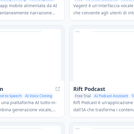
'app mobile alimentata da AI
Vagent è un'interfaccia vocale
stantaneamente narrazione
che consente agli utenti di in
sica di sottofondo per video
agenti AI personalizzati tram
rando automaticamente
vocali, fornendo un modo natu
tinenti e offrendo più
intuitivo per controllare le a
di narratori.
con supporto per oltre 60 ling
en
Rift Podcast
ext to Speech
AI Voice Cloning
Free Trial
AI Podcast Assistant
T
erator
Voice & Audio Editing
 una piattaforma AI tutto-in-
Rift Podcast è un'applicazione
mbina generazione vocale,
dall'IA che trasforma i conten
i immagini e capacità di
podcast audio personalizzati,
video con un prezzo flessibile
intuizioni esclusive curate da 
go e supporto per più lingue.
piattaforme tecnologiche e co