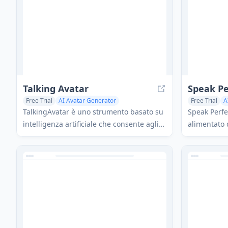
Talking Avatar
Speak Pe
Free Trial
AI Avatar Generator
Free Trial
A
AI Lip Sync Generator
Text to Speech
Voice & Audi
TalkingAvatar è uno strumento basato su
Speak Perfe
intelligenza artificiale che consente agli
alimentato 
utenti di creare, personalizzare e
o l'audio gr
animare avatar digitali per video, con
audio rifini
funzionalità come la clonazione della
voce, la sincronizzazione labiale e il
supporto multilingue.