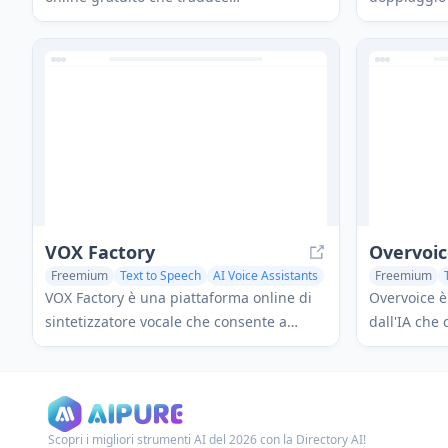
istantaneamente testo, immagini e audio
consente ag
in oltre 100 lingue con alta precisione
localizzare 
utilizzando algoritmi AI avanzati.
in modo ra
VOX Factory
Overvoi
Freemium
Text to Speech
AI Voice Assistants
Freemium
AI Voice Changer
Voice & Audi
VOX Factory è una piattaforma online di
Overvoice è
sintetizzatore vocale che consente a
dall'IA che 
musicisti e creatori di produrre
aggiungere 
facilmente canzoni con personaggi vocali
video in poc
alimentati da AI.
processo di
dimostrativ
Scopri i migliori strumenti AI del 2026 con la Directory AI!