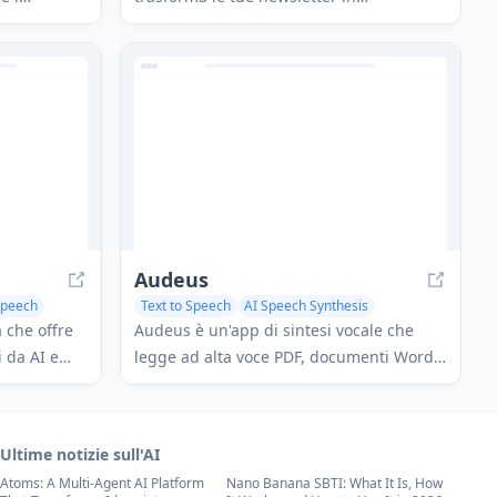
 e l'ascolto
coinvolgenti podcast audio e riassunti
testuali, permettendoti di rimanere
informato mentre sei in movimento.
Audeus
Speech
Text to Speech
AI Speech Synthesis
 che offre
Audeus è un'app di sintesi vocale che
i da AI e
legge ad alta voce PDF, documenti Word,
ibri di
ebook e altri testi per aumentare la
produttività e l'apprendimento.
Ultime notizie sull'AI
Atoms: A Multi-Agent AI Platform
Nano Banana SBTI: What It Is, How