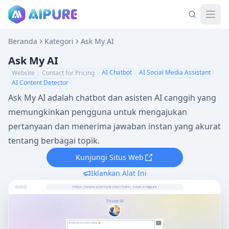
Beranda
Kategori
Ask My AI
Ask My AI
AI Chatbot
AI Social Media Assistant
Website
Contact for Pricing
AI Content Detector
Ask My AI adalah chatbot dan asisten AI canggih yang
memungkinkan pengguna untuk mengajukan
pertanyaan dan menerima jawaban instan yang akurat
tentang berbagai topik.
Kunjungi Situs Web
Iklankan Alat Ini
https://www.askmyai.chat/?utm_source=aipure