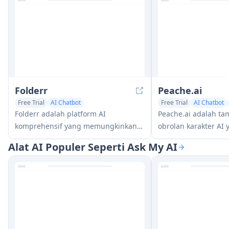
Folderr
Peache.ai
Free Trial
AI Chatbot
Free Trial
AI Chatbot
AI Documents Assistant
Folderr adalah platform AI
Peache.ai adalah t
komprehensif yang memungkinkan
obrolan karakter AI 
pengguna untuk membuat asisten AI
memungkinkan pen
Alat AI Populer Seperti Ask My AI
kustom dengan mengunggah file
terlibat dalam perc
tanpa batas, mengintegrasikan
menggoda, cerdas, 
dengan berbagai model bahasa, dan
dengan berbagai ke
mengotomatiskan alur kerja melalui
melalui interaksi wa
antarmuka yang ramah pengguna.