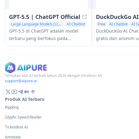
GPT‑5.5 | ChatGPT Official
DuckDuckGo AI
Large Language Models (LLMs)
AI Chatbot
Free
AI Chatbot
AI S
GPT-5.5 di ChatGPT adalah model
DuckDuckGo AI Chat
terbaru yang berfokus pada
gratis dan anonim 
pekerjaan dari OpenAI yang
chatbot AI populer s
dirancang untuk memahami tujuan
Claude, dan lainnya
yang kompleks, menggunakan alat
privasi pengguna.
secara efektif, memeriksa
pekerjaannya, dan melaksanakan
Temukan alat AI terbaik tahun 2026 dengan Direktori AI!
support@aipure.ai
tugas multi-langkah (pengkodean,
penelitian, dokumen, spreadsheet)
hingga selesai dengan perlindungan
Produk AI Terbaru
yang lebih kuat.
Rippling
Glyphi: Speed Reader
Ticketdesk AI
Annotate