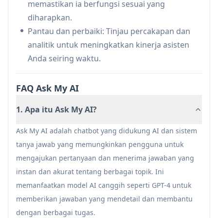
memastikan ia berfungsi sesuai yang
membuat asisten AI
diharapkan.
Terintegrasi dengan berbagai platform dan
Pantau dan perbaiki: Tinjau percakapan dan
alat
analitik untuk meningkatkan kinerja asisten
Kekurangan
Anda seiring waktu.
Informasi terbatas tersedia tentang
kemampuan spesifik
FAQ Ask My AI
Mungkin memerlukan pengaturan yang
1. Apa itu Ask My AI?
signifikan untuk menerima basis pengetahuan
Ask My AI adalah chatbot yang didukung AI dan sistem
tanya jawab yang memungkinkan pengguna untuk
mengajukan pertanyaan dan menerima jawaban yang
instan dan akurat tentang berbagai topik. Ini
memanfaatkan model AI canggih seperti GPT-4 untuk
memberikan jawaban yang mendetail dan membantu
dengan berbagai tugas.