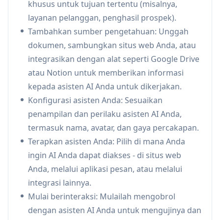
khusus untuk tujuan tertentu (misalnya,
Dukungan pelanggan: Buat chatbot AI untuk
layanan pelanggan, penghasil prospek).
menangani pertanyaan dan FAQ pelanggan
Tambahkan sumber pengetahuan: Unggah
Berbagi pengetahuan internal: Asisten AI
dokumen, sambungkan situs web Anda, atau
untuk membantu karyawan menemukan dan
integrasikan dengan alat seperti Google Drive
mengakses informasi perusahaan
atau Notion untuk memberikan informasi
Generasi prospek: AI percakapan di halaman
kepada asisten AI Anda untuk dikerjakan.
arahan untuk melibatkan dan memenuhi
Konfigurasi asisten Anda: Sesuaikan
syarat prospek
penampilan dan perilaku asisten AI Anda,
Bantuan penelitian: AI untuk membantu
termasuk nama, avatar, dan gaya percakapan.
merangkum dan menjawab pertanyaan
Terapkan asisten Anda: Pilih di mana Anda
tentang penelitian akademis atau bisnis
ingin AI Anda dapat diakses - di situs web
Anda, melalui aplikasi pesan, atau melalui
Kelebihan
integrasi lainnya.
Dapat disesuaikan untuk berbagai kasus
Mulai berinteraksi: Mulailah mengobrol
penggunaan
dengan asisten AI Anda untuk mengujinya dan
Tidak diperlukan pemrograman untuk