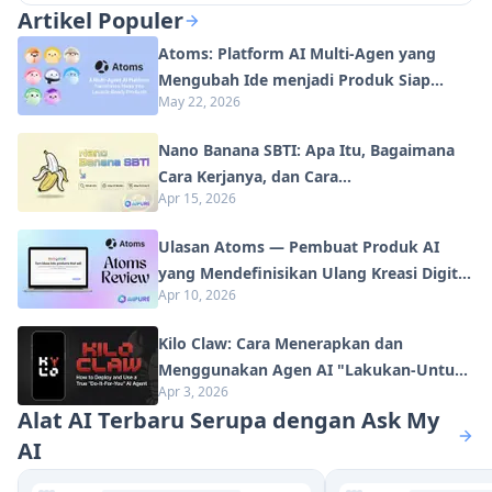
Artikel Populer
Atoms: Platform AI Multi-Agen yang
Mengubah Ide menjadi Produk Siap
May 22, 2026
Diluncurkan
Nano Banana SBTI: Apa Itu, Bagaimana
Cara Kerjanya, dan Cara
Apr 15, 2026
Menggunakannya di Tahun 2026
Ulasan Atoms — Pembuat Produk AI
yang Mendefinisikan Ulang Kreasi Digital
Apr 10, 2026
di Tahun 2026
Kilo Claw: Cara Menerapkan dan
Menggunakan Agen AI "Lakukan-Untuk-
Apr 3, 2026
Anda" Sejati (Pembaruan 2026)
Alat AI Terbaru Serupa dengan Ask My
AI