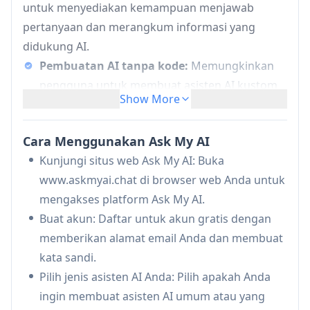
untuk menyediakan kemampuan menjawab
pertanyaan dan merangkum informasi yang
didukung AI.
Pembuatan AI tanpa kode:
Memungkinkan
pengguna untuk membuat asisten AI kustom
Show More
tanpa keterampilan pemrograman
Integrasi multi-platform:
Terintegrasi
Cara Menggunakan Ask My AI
dengan situs web, aplikasi pesan, dan alat
Kunjungi situs web Ask My AI: Buka
tempat kerja seperti Slack dan Teams
www.askmyai.chat di browser web Anda untuk
Penerimaan basis pengetahuan:
Dapat
mengakses platform Ask My AI.
menerima konten dari situs web, dokumen,
Buat akun: Daftar untuk akun gratis dengan
dan sumber lain untuk membangun
memberikan alamat email Anda dan membuat
pengetahuan AI
kata sandi.
Akses API:
Memberikan akses programatik
Pilih jenis asisten AI Anda: Pilih apakah Anda
untuk integrasi dengan aplikasi lain
ingin membuat asisten AI umum atau yang
Kasus Penggunaan Ask My AI