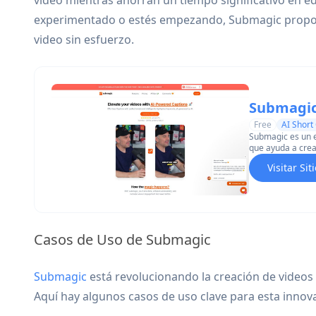
video mientras ahorran un tiempo significativo en e
experimentado o estés empezando, Submagic proporc
video sin esfuerzo.
Submagi
Free
AI Short
Submagic es un e
que ayuda a crea
de manera rápida
Visitar Si
Casos de Uso de Submagic
Submagic
está revolucionando la creación de videos
Aquí hay algunos casos de uso clave para esta innov