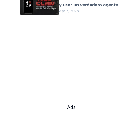
y usar un verdadero agente
Apr 3, 2026
de IA "Hágalo por usted"
(Actualización 2026)
Ads