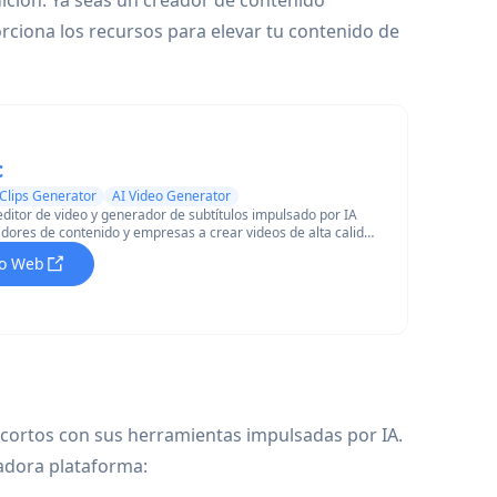
dición. Ya seas un creador de contenido
iona los recursos para elevar tu contenido de
c
 Clips Generator
AI Video Generator
ditor de video y generador de subtítulos impulsado por IA
dores de contenido y empresas a crear videos de alta calidad
 y eficiente.
tio Web
 cortos con sus herramientas impulsadas por IA.
adora plataforma: