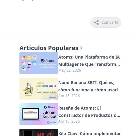
Compartir
Artículos Populares
Atoms: Una Plataforma de IA
Multiagente Que Transforma
May 22, 2026
Ideas en Productos Listos
para Lanzar
Nano Banana SBTI: Qué es,
cómo funciona y cómo usarlo
Apr 15, 2026
en 2026
Reseña de Atoms: El
Constructor de Productos de
Apr 10, 2026
IA que Redefine la Creación
Digital en 2026
Kilo Claw: Cómo implementar