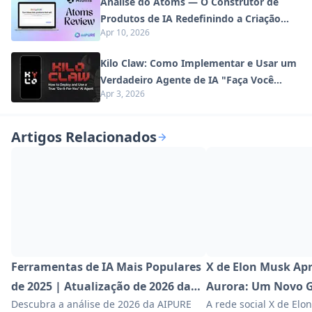
Análise do Atoms — O Construtor de
Produtos de IA Redefinindo a Criação
Apr 10, 2026
Digital em 2026
Kilo Claw: Como Implementar e Usar um
Verdadeiro Agente de IA "Faça Você
Apr 3, 2026
Mesmo" (Atualização de 2026)
Artigos Relacionados
Ferramentas de IA Mais Populares
X de Elon Musk Ap
de 2025 | Atualização de 2026 da
Aurora: Um Novo G
Descubra a análise de 2026 da AIPURE
A rede social X de Elo
AIPURE
Imagens com IA