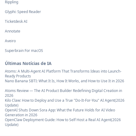
Rippling
Glyphi: Speed Reader
Ticketdesk AI
Annotate
Aveiro
Superbrain For macOS
Últimas Notícias de IA
Atoms: A Multi-Agent AI Platform That Transforms Ideas into Launch-
Ready Products
Nano Banana SBTI: What It Is, How It Works, and How to Use It in 2026
Atoms Review — The AI Product Builder Redefining Digital Creation in
2026
Kilo Claw: How to Deploy and Use a True "Do‑It‑For‑You" AI Agent(2026
Update)
OpenAI Shuts Down Sora App: What the Future Holds for AI Video
Generation in 2026
OpenClaw Deployment Guide: How to Self Host a Real AI Agent(2026
Update)