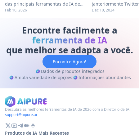
das principais ferramentas de IA de
(anteriormente Twitte
Feb 10, 2026
Dec 10, 2024
2025, organizadas por categoria e com o
gerador de imagens 
apoio de insights de tráfego da
Aurora, aprimorando 
SimilarWeb. Veja quais ferramentas você
de IA através do assis
Encontre facilmente a
mais usa para entrar na lista!
ferramenta promete r
ferramenta de IA
os usuários criam e i
que melhor se adapta a você.
conteúdo visual na pl
Encontre Agora!
Dados de produtos integrados
Ampla variedade de opções
Informações abundantes
Descubra as melhores ferramentas de IA de 2026 com o Diretório de IA!
support@aipure.ai
Produtos de IA Mais Recentes