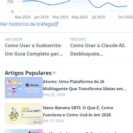
25K
0
Nov 2024
Jan 2025
Mar 2025
May 2025
Jul 2025
Oct 2025
Ver histórico de tráfego
ANTERIOR
PRÓXIMO
Como Usar o Sudowrite:
Como Usar o Claude AI:
Um Guia Completo para
Desbloqueie
Escritores
Capacidades Avançadas
de IA
Artigos Populares
Atoms: Uma Plataforma de IA
Multiagente Que Transforma Ideias em
May 22, 2026
Produtos Prontos para Lançamento
Nano Banana SBTI: O Que É, Como
Funciona e Como Usá-lo em 2026
Apr 15, 2026