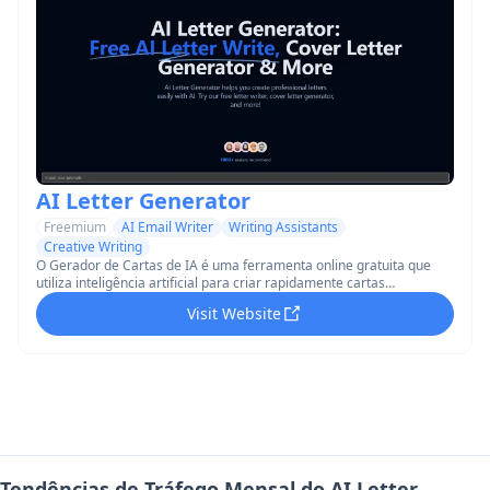
AI Letter Generator
Freemium
AI Email Writer
Writing Assistants
Creative Writing
O Gerador de Cartas de IA é uma ferramenta online gratuita que
utiliza inteligência artificial para criar rapidamente cartas
profissionais e personalizadas para fins comerciais, pessoais e
Visit Website
acadêmicos.
Tendências de Tráfego Mensal do AI Letter