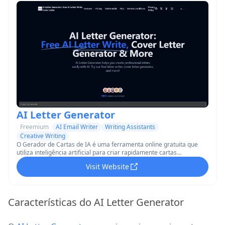
AI Letter Generator
Freemium
AI Email Writer
Writing Assistants
Creative Writing
O Gerador de Cartas de IA é uma ferramenta online gratuita que
utiliza inteligência artificial para criar rapidamente cartas
profissionais e personalizadas para fins comerciais, pessoais e
Visit Website
acadêmicos.
Características do AI Letter Generator