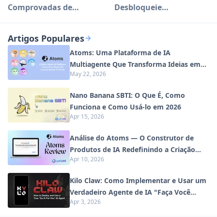
Comprovadas de
Desbloqueie
Ganhar Dinheiro com
Capacidades Avançadas
ChatGPT em 2024
de IA
Artigos Populares
Atoms: Uma Plataforma de IA
Multiagente Que Transforma Ideias em
May 22, 2026
Produtos Prontos para Lançamento
Nano Banana SBTI: O Que É, Como
Funciona e Como Usá-lo em 2026
Apr 15, 2026
Análise do Atoms — O Construtor de
Produtos de IA Redefinindo a Criação
Apr 10, 2026
Digital em 2026
Kilo Claw: Como Implementar e Usar um
Verdadeiro Agente de IA "Faça Você
Apr 3, 2026
Mesmo" (Atualização de 2026)