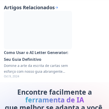
Artigos Relacionados
Como Usar o AI Letter Generator:
Seu Guia Definitivo
Domine a arte da escrita de cartas sem
esforço com nosso guia abrangente
Oct 9, 2024
sobre o uso do AI Letter Generator.
Explore dicas práticas e aprimore suas
habilidades de comunicação.
Encontre facilmente a
ferramenta de IA
que melhor se adapta a você.