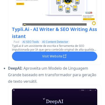
Typli.Ai - AI Writer & SEO Writing Ass
istant
Paid
AI SEO Tools
AI Content Detector
Typli.ai é um assistente de escrita e ferramenta de SEO
impulsionada por IA que gera conteúdo original de alta qualidade
e o otimiza para mecanismos de busca.
Visit Website
DeepAI:
Aproveita um Modelo de Linguagem
Grande baseado em transformador para geração
de texto versátil.