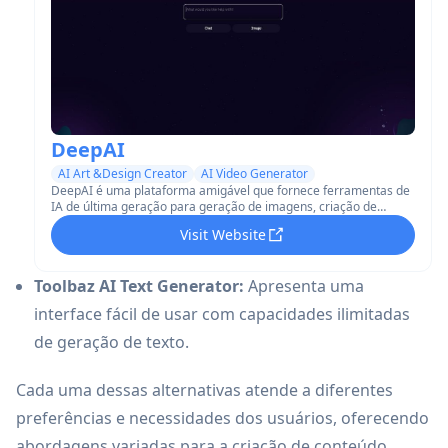
DeepAI
AI Art &Design Creator
AI Video Generator
DeepAI é uma plataforma amigável que fornece ferramentas de
IA de última geração para geração de imagens, criação de
vídeos, chat de texto e muito mais para aumentar a criatividade
Visit Website
em vários setores.
Toolbaz AI Text Generator:
Apresenta uma
interface fácil de usar com capacidades ilimitadas
de geração de texto.
Cada uma dessas alternativas atende a diferentes
preferências e necessidades dos usuários, oferecendo
abordagens variadas para a criação de conteúdo