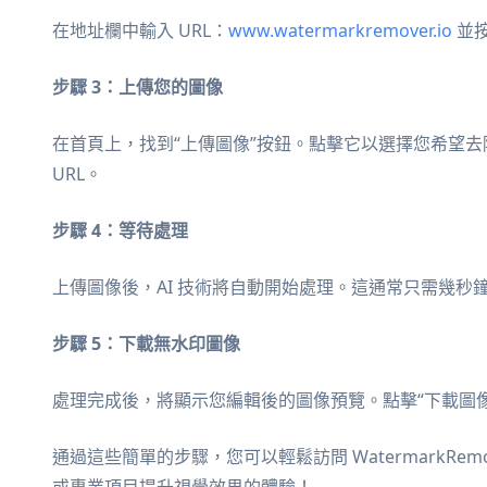
在地址欄中輸入 URL：
www.watermarkremover.io
並按
步驟 3：上傳您的圖像
在首頁上，找到“上傳圖像”按鈕。點擊它以選擇您希望
URL。
步驟 4：等待處理
上傳圖像後，AI 技術將自動開始處理。這通常只需幾
步驟 5：下載無水印圖像
處理完成後，將顯示您編輯後的圖像預覽。點擊“下載圖
通過這些簡單的步驟，您可以輕鬆訪問 WatermarkRem
或專業項目提升視覺效果的體驗！