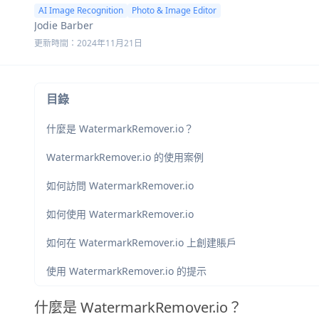
AI Image Recognition
Photo & Image Editor
Jodie Barber
更新時間：2024年11月21日
目錄
什麼是 WatermarkRemover.io？
WatermarkRemover.io 的使用案例
如何訪問 WatermarkRemover.io
如何使用 WatermarkRemover.io
如何在 WatermarkRemover.io 上創建賬戶
使用 WatermarkRemover.io 的提示
什麼是 WatermarkRemover.io？