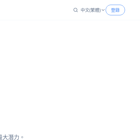
中文(繁體)
登錄
的最大潛力。