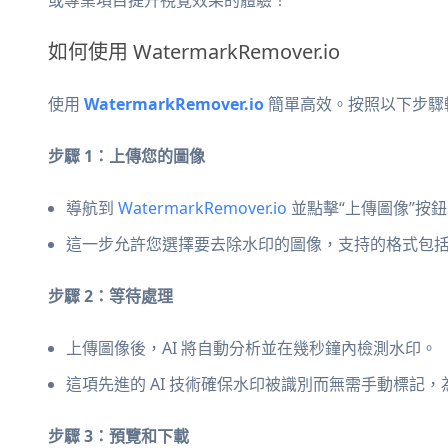
如何使用 WatermarkRemover.io
使用
WatermarkRemover.io
簡單高效。按照以下步驟
步驟 1：上傳您的圖像
導航到
WatermarkRemover.io
並點擊“上傳圖像”按鈕
這一步允許您選擇要去除水印的圖像，支持的格式包括 PNG、
步驟 2：等待處理
上傳圖像後，AI 將自動分析並在幾秒鐘內檢測水印。
這項先進的 AI 技術確保水印被識別而無需手動標記
步驟 3：預覽和下載