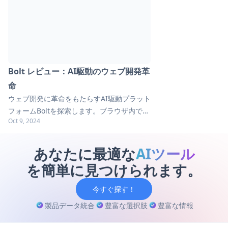
Bolt レビュー：AI駆動のウェブ開発革
命
ウェブ開発に革命をもたらすAI駆動プラット
フォームBoltを探索します。ブラウザ内でフ
Oct 9, 2024
ルスタックアプリケーション作成をどのよう
に効率化するかを学びましょう。ガイドで実
用的なヒントを発見してください。
あなたに最適な
AIツール
を簡単に見つけられます。
今すぐ探す！
製品データ統合
豊富な選択肢
豊富な情報