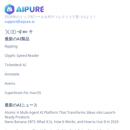
2026年のトップAIツールをAIディレクトリで見つけよう！
support@aipure.ai
最新のAI製品
Rippling
Glyphi: Speed Reader
Ticketdesk AI
Annotate
Aveiro
Superbrain For macOS
最新のAIニュース
Atoms: A Multi-Agent AI Platform That Transforms Ideas into Launch-
Ready Products
Nano Banana SBTI: What It Is, How It Works, and How to Use It in 2026