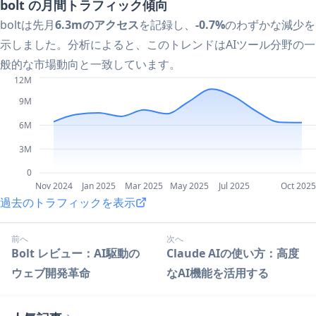
bolt の月間トラフィック傾向
boltは先月
6.3mのアクセス
を記録し、
-0.7%
のわずかな減少を
示しました。分析によると、このトレンドはAIツール分野の一
般的な市場動向と一致しています。
12M
9M
6M
3M
0
Nov 2024
Jan 2025
Mar 2025
May 2025
Jul 2025
Oct 2025
過去のトラフィックを表示
前へ
次へ
Bolt レビュー：AI駆動の
Claude AIの使い方：高度
ウェブ開発革命
なAI機能を活用する